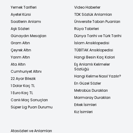
Yemek Tarifleri
Video Haberler
Ayetel Kürsi
TDK Sözlük Anlamları
Saatlerin Anlamı
Üniversite Taban Puanları
Aşk Sözleri
Rüya Tabirleri
Günaydın Mesajları
Dünya Tarihi ve Türk Tarihi
Gram Altın
İslam Ansiklopedisi
Çeyrek Altın
TÜBİTAK Ansiklopedisi
Yarım Altın
Hangi Besin Kaç Kalori
Ata Altın
Eş Anlamlı Kelimeler
Sözlüğü
Cumhuriyet Altını
Hangi Kelime Nasıl Yazılır?
22 Ayar Bilezik
En Güzel Sözler
1 Dolar Kaç TL
Metrobüs Durakları
1 Euro Kaç TL
Marmaray Durakları
Canlı Maç Sonuçları
Erkek İsimleri
Süper Lig Puan Durumu
Kız İsimleri
Atasözleri ve Anlamları