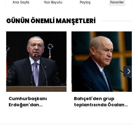
Ana Sayfa
Yazı Boyutu
Paylaş
Favoriler
GÜNÜN ÖNEMLİ MANŞETLERİ
Cumhurbaşkanı
Bahçeli'den grup
Erdoğan'dan
toplantısında Öcalan
açıklamalar
için "umut hakkı" çıkışı