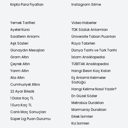
Kripto Para Fiyatları
Instagram Silme
Yemek Tarifleri
Video Haberler
Ayetel Kürsi
TDK Sözlük Anlamları
Saatlerin Anlamı
Üniversite Taban Puanları
Aşk Sözleri
Rüya Tabirleri
Günaydın Mesajları
Dünya Tarihi ve Türk Tarihi
Gram Altın
İslam Ansiklopedisi
Çeyrek Altın
TÜBİTAK Ansiklopedisi
Yarım Altın
Hangi Besin Kaç Kalori
Ata Altın
Eş Anlamlı Kelimeler
Sözlüğü
Cumhuriyet Altını
Hangi Kelime Nasıl Yazılır?
22 Ayar Bilezik
En Güzel Sözler
1 Dolar Kaç TL
Metrobüs Durakları
1 Euro Kaç TL
Marmaray Durakları
Canlı Maç Sonuçları
Erkek İsimleri
Süper Lig Puan Durumu
Kız İsimleri