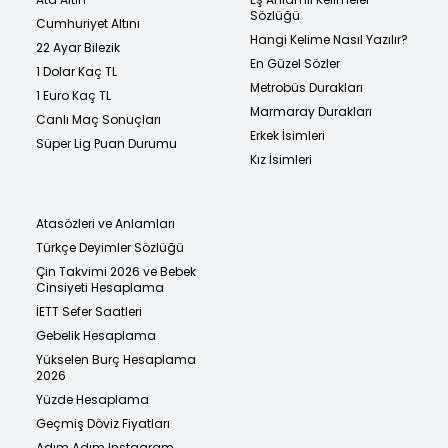
Sözlüğü
Cumhuriyet Altını
Hangi Kelime Nasıl Yazılır?
22 Ayar Bilezik
En Güzel Sözler
1 Dolar Kaç TL
Metrobüs Durakları
1 Euro Kaç TL
Marmaray Durakları
Canlı Maç Sonuçları
Erkek İsimleri
Süper Lig Puan Durumu
Kız İsimleri
Atasözleri ve Anlamları
Türkçe Deyimler Sözlüğü
Çin Takvimi 2026 ve Bebek
Cinsiyeti Hesaplama
İETT Sefer Saatleri
Gebelik Hesaplama
Yükselen Burç Hesaplama
2026
Yüzde Hesaplama
Geçmiş Döviz Fiyatları
Adım Adım Instagram