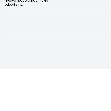
medya hesaplarından takip
edebilirsiniz.