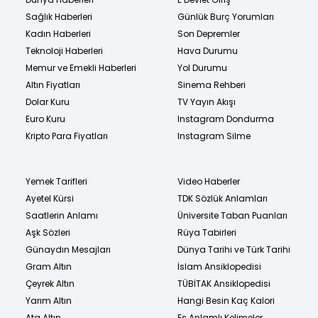
Sağlık Haberleri
Günlük Burç Yorumları
Kadın Haberleri
Son Depremler
Teknoloji Haberleri
Hava Durumu
Memur ve Emekli Haberleri
Yol Durumu
Altın Fiyatları
Sinema Rehberi
Dolar Kuru
TV Yayın Akışı
Euro Kuru
Instagram Dondurma
Kripto Para Fiyatları
Instagram Silme
Yemek Tarifleri
Video Haberler
Ayetel Kürsi
TDK Sözlük Anlamları
Saatlerin Anlamı
Üniversite Taban Puanları
Aşk Sözleri
Rüya Tabirleri
Günaydın Mesajları
Dünya Tarihi ve Türk Tarihi
Gram Altın
İslam Ansiklopedisi
Çeyrek Altın
TÜBİTAK Ansiklopedisi
Yarım Altın
Hangi Besin Kaç Kalori
Ata Altın
Eş Anlamlı Kelimeler