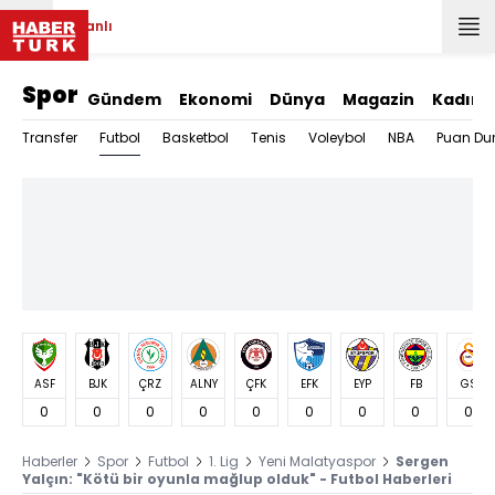
Canlı
Spor
Gündem
Ekonomi
Dünya
Magazin
Kadın
Futbol
Transfer
Basketbol
Tenis
Voleybol
NBA
Puan Du
ASF
BJK
ÇRZ
ALNY
ÇFK
EFK
EYP
FB
GS
0
0
0
0
0
0
0
0
0
Haberler
Spor
Futbol
1. Lig
Yeni Malatyaspor
Sergen
Yalçın: "Kötü bir oyunla mağlup olduk" - Futbol Haberleri