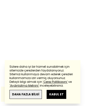
Sizlere daha iyi bir hizmet sunabilmek için
sitemizde çerezlerden faydalanıyoruz.
Sitemizi kullanmaya devam ederek çerezleri
Powered by
Translate
kullanmamıza izin vermiş oluyorsunuz.
Detaylı bilgi almak için
‘Çerez Politikasını’
ve
‘Aydınlatma Metnini’
inceleyebilirsiniz.
Bu çeviride
Google Translete
kullanılmıştır.
Anlam ve çeviri hatalarından
haberturk.com
DAHA FAZLA BİLGİ
KABUL ET
sorumlu değildir.