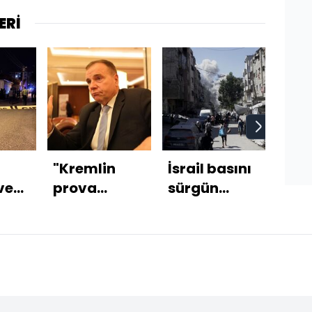
ERİ
"Kremlin
İsrail basını
Bak
ve
prova
sürgün
Kur
unu
yapıyor"
planını
fin
yazdı
mod
deta
açık