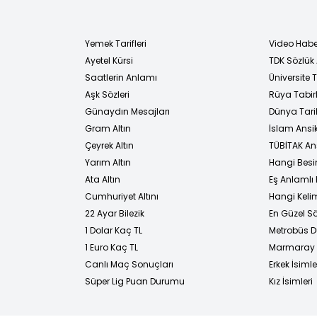
Yemek Tarifleri
Video Habe
Ayetel Kürsi
TDK Sözlük
i
Saatlerin Anlamı
Üniversite
Aşk Sözleri
Rüya Tabirl
Günaydın Mesajları
Dünya Tarih
Gram Altın
İslam Ansi
Çeyrek Altın
TÜBİTAK An
Yarım Altın
Hangi Besi
Ata Altın
Eş Anlamlı 
Cumhuriyet Altını
Hangi Kelim
22 Ayar Bilezik
En Güzel Sö
1 Dolar Kaç TL
Metrobüs D
1 Euro Kaç TL
Marmaray D
Canlı Maç Sonuçları
Erkek İsimle
Süper Lig Puan Durumu
Kız İsimleri