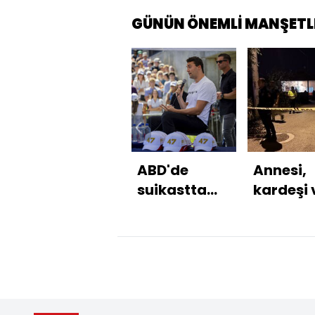
GÜNÜN ÖNEMLİ MANŞETL
ABD'de
Annesi,
suikastta
kardeşi 
kullanılan
komşus
silah
vuran
bulundu
şüpheli,
intihara
kalkıştı