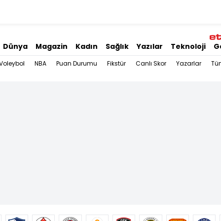
Dünya
Magazin
Kadın
Sağlık
Yazılar
Teknoloji
G
Voleybol
NBA
Puan Durumu
Fikstür
Canlı Skor
Yazarlar
Tü