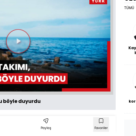
TÜMÜ
Videoyu
Kay
De
Oynat
haf
a
bl
nu böyle duyurdu
kor
Paylaş
Favoriler