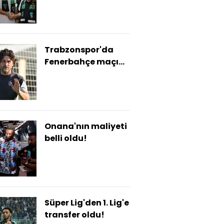
Trabzonspor'da
Fenerbahçe maçı
mesaisi!
Onana'nın maliyeti
belli oldu!
Süper Lig'den 1. Lig'e
transfer oldu!