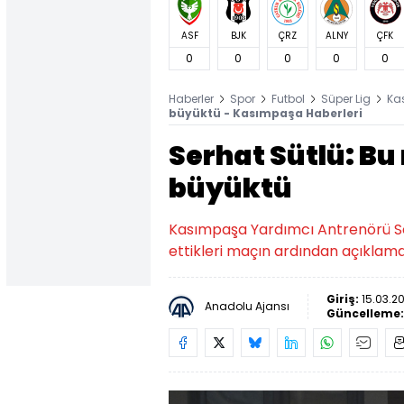
ASF
BJK
ÇRZ
ALNY
ÇFK
0
0
0
0
0
Haberler
Spor
Futbol
Süper Lig
Ka
büyüktü - Kasımpaşa Haberleri
Serhat Sütlü: Bu
büyüktü
Kasımpaşa Yardımcı Antrenörü Ser
ettikleri maçın ardından açıklam
Giriş:
15.03.2
Anadolu Ajansı
Güncelleme