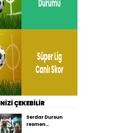
İNİZİ ÇEKEBİLİR
Serdar Dursun
resmen
Kocaelispor'da!