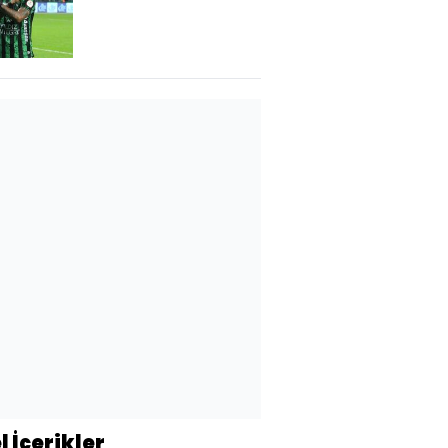
l İçerikler