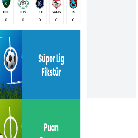
KOC
KON
İBFK
SAMS
TS
0
0
0
0
0