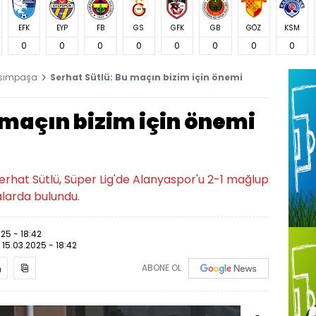
EFK
EYP
FB
GS
GFK
GB
GÖZ
KSM
0
0
0
0
0
0
0
0
sımpaşa
Serhat Sütlü: Bu maçın bizim için önemi
 maçın bizim için önemi
hat Sütlü, Süper Lig'de Alanyaspor'u 2-1 mağlup
alarda bulundu.
025 - 18:42
:
15.03.2025 - 18:42
ABONE OL