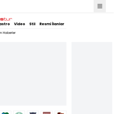
astro
Video
Stil
Resmi İlanlar
m Haberler