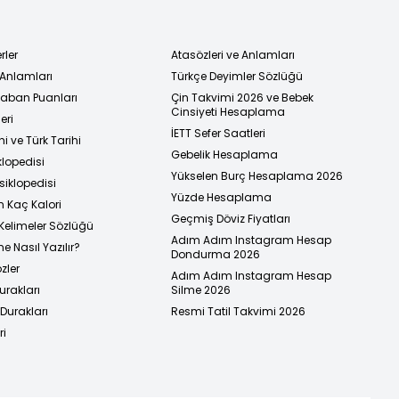
rler
Atasözleri ve Anlamları
 Anlamları
Türkçe Deyimler Sözlüğü
 Taban Puanları
Çin Takvimi 2026 ve Bebek
Cinsiyeti Hesaplama
eri
İETT Sefer Saatleri
i ve Türk Tarihi
Gebelik Hesaplama
klopedisi
Yükselen Burç Hesaplama 2026
siklopedisi
Yüzde Hesaplama
n Kaç Kalori
Geçmiş Döviz Fiyatları
Kelimeler Sözlüğü
Adım Adım Instagram Hesap
e Nasıl Yazılır?
Dondurma 2026
zler
Adım Adım Instagram Hesap
urakları
Silme 2026
urakları
Resmi Tatil Takvimi 2026
ri