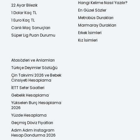
Hangi Kelime Nasıl Yazılır?
22 Ayar Bilezik
En Güzel Sözler
1 Dolar Kaç TL
Metrobüs Durakları
1 Euro Kaç TL
Marmaray Durakları
Canlı Maç Sonuçları
Erkek İsimleri
Süper Lig Puan Durumu
Kız İsimleri
Atasözleri ve Anlamları
Türkçe Deyimler Sözlüğü
Çin Takvimi 2026 ve Bebek
Cinsiyeti Hesaplama
İETT Sefer Saatleri
Gebelik Hesaplama
Yükselen Burç Hesaplama
2026
Yüzde Hesaplama
Geçmiş Döviz Fiyatları
Adım Adım Instagram
Hesap Dondurma 2026