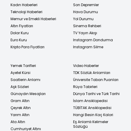
Kadın Haberleri
Son Depremler
Teknoloji Haberleri
Hava Durumu
Memur ve Emekli Haberleri
Yol Durumu
Altın Fiyatları
Sinema Rehberi
Dolar Kuru
TV Yayın Akışı
Euro Kuru
Instagram Dondurma
Kripto Para Fiyatları
Instagram Silme
Yemek Tarifleri
Video Haberler
Ayetel Kürsi
TDK Sözlük Anlamları
Saatlerin Anlamı
Üniversite Taban Puanları
Aşk Sözleri
Rüya Tabirleri
Günaydın Mesajları
Dünya Tarihi ve Türk Tarihi
Gram Altın
İslam Ansiklopedisi
Çeyrek Altın
TÜBİTAK Ansiklopedisi
Yarım Altın
Hangi Besin Kaç Kalori
Ata Altın
Eş Anlamlı Kelimeler
Sözlüğü
Cumhuriyet Altını