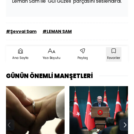
Leman Sam ile 'Gül Güzeli' parçasını seslendirdi.
#Şevval Sam
#LEMAN SAM
Ana Sayfa
Yazı Boyutu
Paylaş
Favoriler
GÜNÜN ÖNEMLİ MANŞETLERİ