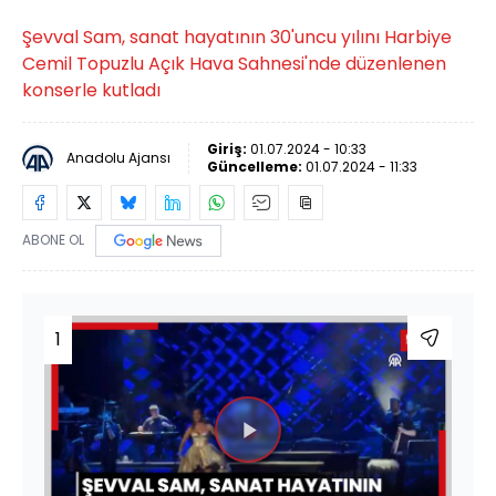
Şevval Sam, sanat hayatının 30'uncu yılını Harbiye
Cemil Topuzlu Açık Hava Sahnesi'nde düzenlenen
konserle kutladı
Giriş:
01.07.2024 - 10:33
Anadolu Ajansı
Güncelleme:
01.07.2024 - 11:33
ABONE OL
1
Videoyu
Oynat