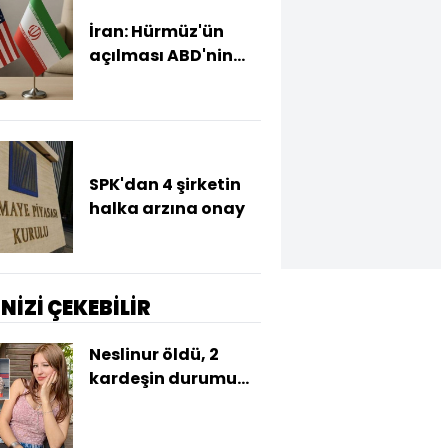
İran: Hürmüz'ün
açılması ABD'nin
tutumuna bağlı
SPK'dan 4 şirketin
halka arzına onay
İNİZİ ÇEKEBİLİR
Neslinur öldü, 2
kardeşin durumu
ağır... 3 kardeş nasıl
zehirlendi?