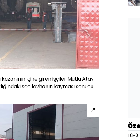
azanının içine giren işçiler Mutlu Atay
rlığındaki sac levhanın kayması sonucu
Öze
TÜMÜ