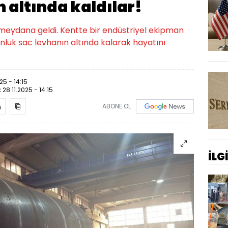
n altında kaldılar!
 meydana geldi. Kentte bir endüstriyel ekipman
tonluk sac levhanın altında kalarak hayatını
25 - 14:15
:
28.11.2025 - 14:15
ABONE OL
İLG