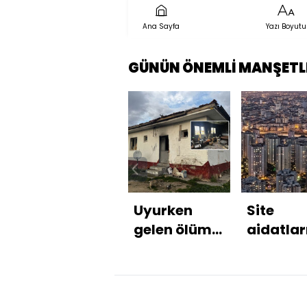
Ana Sayfa
Yazı Boyutu
GÜNÜN ÖNEMLİ MANŞETL
Uyurken
Site
gelen ölüm...
aidatla
Eski kocası
haksız
ile
artışlar
sevgilisinin
yaptırı
evini ateşe
geliyor