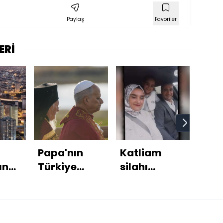
Paylaş
Favoriler
ERİ
Papa'nın
Katliam
Ölü
rında
Türkiye
silahı
dans
ziyareti
komşuda
cez
a
sürüyor
çıktı!
m