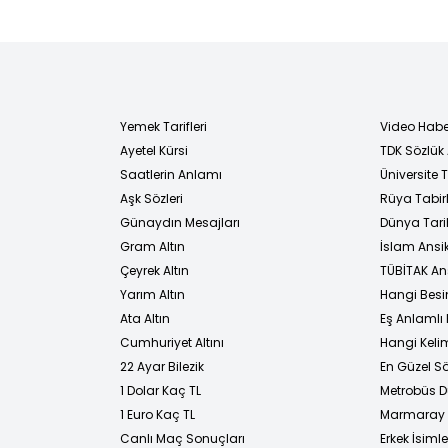
Yemek Tarifleri
Video Habe
Ayetel Kürsi
TDK Sözlük
i
Saatlerin Anlamı
Üniversite
Aşk Sözleri
Rüya Tabirl
Günaydın Mesajları
Dünya Tarih
Gram Altın
İslam Ansi
Çeyrek Altın
TÜBİTAK An
Yarım Altın
Hangi Besi
Ata Altın
Eş Anlamlı 
Cumhuriyet Altını
Hangi Kelim
22 Ayar Bilezik
En Güzel Sö
1 Dolar Kaç TL
Metrobüs D
1 Euro Kaç TL
Marmaray D
Canlı Maç Sonuçları
Erkek İsimle