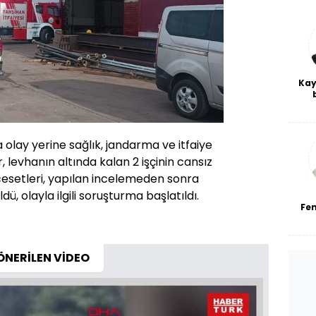
Kay
De
haf
a
bl
a olay yerine sağlık, jandarma ve itfaiye
er, levhanın altında kalan 2 işçinin cansız
n cesetleri, yapılan incelemeden sonra
, olayla ilgili soruşturma başlatıldı.
Fe
ÖNERİLEN VİDEO