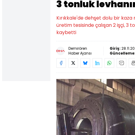
3 tonluk levhanı
Kırıkkale'de dehşet dolu bir kaza
üretim tesisinde çalışan 2 işçi, 3 
kaybetti
Demirören
Giriş:
28.11.20
Haber Ajansı
Güncelleme