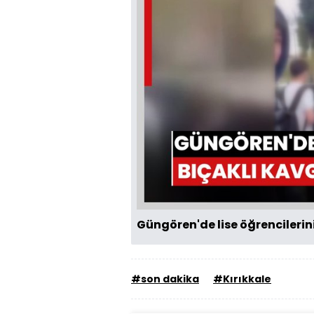
Güngören'de lise öğrencileri
#son dakika
#Kırıkkale