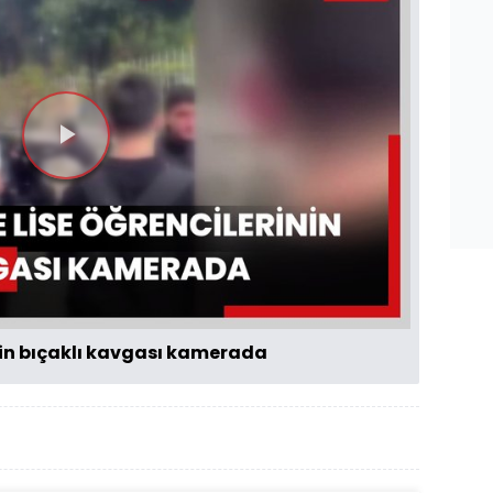
Videoyu
Oynat
nin bıçaklı kavgası kamerada