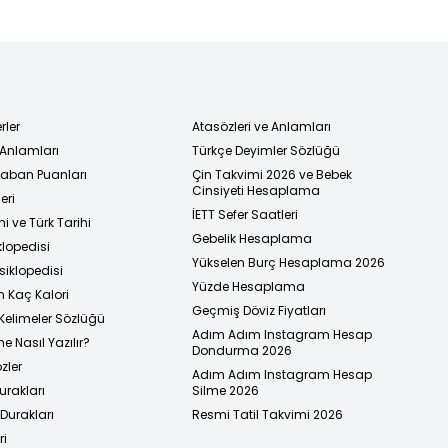
rler
Atasözleri ve Anlamları
 Anlamları
Türkçe Deyimler Sözlüğü
 Taban Puanları
Çin Takvimi 2026 ve Bebek
Cinsiyeti Hesaplama
eri
İETT Sefer Saatleri
i ve Türk Tarihi
Gebelik Hesaplama
klopedisi
Yükselen Burç Hesaplama 2026
siklopedisi
Yüzde Hesaplama
n Kaç Kalori
Geçmiş Döviz Fiyatları
Kelimeler Sözlüğü
Adım Adım Instagram Hesap
e Nasıl Yazılır?
Dondurma 2026
zler
Adım Adım Instagram Hesap
urakları
Silme 2026
urakları
Resmi Tatil Takvimi 2026
ri