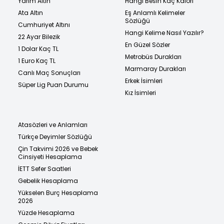
Yarım Altın
Hangi Besin Kaç Kalori
Ata Altın
Eş Anlamlı Kelimeler
Sözlüğü
Cumhuriyet Altını
Hangi Kelime Nasıl Yazılır?
22 Ayar Bilezik
En Güzel Sözler
1 Dolar Kaç TL
Metrobüs Durakları
1 Euro Kaç TL
Marmaray Durakları
Canlı Maç Sonuçları
Erkek İsimleri
Süper Lig Puan Durumu
Kız İsimleri
Atasözleri ve Anlamları
Türkçe Deyimler Sözlüğü
Çin Takvimi 2026 ve Bebek
Cinsiyeti Hesaplama
İETT Sefer Saatleri
Gebelik Hesaplama
Yükselen Burç Hesaplama
2026
Yüzde Hesaplama