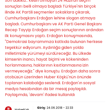
Son dakika... Kesin olmayan 24 Haziran seçim
sonuçları belli olmaya başladı Türkiye'nin birçok
ilinde AK Partili seçmenler sokaklara çıkarak,
Cumhurbaşkanı Erdoğan lehine slogan atmaya
başladı. Cumhurbaşkanı ve AK Parti Genel Başkanı
Recep Tayyip Erdoğan seçim sonuçlarının ardından
ilk konuşmasını yaptı. Erdoğan konuşmasında,
"Demokrasi bayramımıza katkıda bulunan herkese
teşekkür ediyorum. Aydınlığa giden yolda
milletimizle yürümeyi sürdüreceğiz. Bu ülkede
kimsenin inancı, hayat biçimi ve kökeninden
horlanmasına, haklarının kısıtlanmasına izin
vermeyeceğiz." diye konuştu. Erdoğan daha sonra
otobüsün üzerinden Huber Köşkü'nün önünde
toplanan kalabalığa seslendi. Erdoğan'ın sosyal
medya hesabından da bir mesaj paylaşıldı.
Paylaşımda, 'devam' ifadesi kullanıldı
Giriş:
24.06.2018 - 22:33
Habertürk