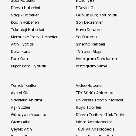
Spor Haberleri
E Okul VBS
Dünya Haberleri
E Devlet Giriş
Sağlık Haberleri
Günlük Burç Yorumları
Kadın Haberleri
Son Depremler
Teknoloji Haberleri
Hava Durumu
Memur ve Emekli Haberleri
Yol Durumu
Altın Fiyatları
Sinema Rehberi
Dolar Kuru
TV Yayın Akışı
Euro Kuru
Instagram Dondurma
Kripto Para Fiyatları
Instagram Silme
Yemek Tarifleri
Video Haberler
Ayetel Kürsi
TDK Sözlük Anlamları
Saatlerin Anlamı
Üniversite Taban Puanları
Aşk Sözleri
Rüya Tabirleri
Günaydın Mesajları
Dünya Tarihi ve Türk Tarihi
Gram Altın
İslam Ansiklopedisi
Çeyrek Altın
TÜBİTAK Ansiklopedisi