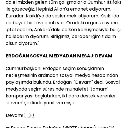
da elimizden gelen tüm çalışmalarla Cumhur İttifakı
ile çözeceğiz. Hepinizi Allah'a emanet ediyorum.
Buradan Kısıklı'ya da seslenmek istiyorum. Kısıklı'da
da büyük bir teveccüh var. Oradaki organizasyonu
iptal edelim, Ankara'daki balkon konuşmasıyla bu işi
halledelim diyorum. Birliğimiz, beraberliğimiz daim
olsun diyorum."
ERDOĞAN SOSYAL MEDYADAN MESAJ: DEVAM
Cumhurbaşkanı Erdoğan seçim sonuçlarının
netleşmesinin ardından sosyal medya hesabından
paylaşımda bulundu. Erdoğan, "Devam" dedi. Sosyal
medyada seçim süresinde muhalefet 'tamam'
kampanyası başlatırken, iktidara destek verenler
'devam' şeklinde yanıt vermişti.
Devam! 🇹🇷
— Recep Tayyip Erdoğan (@RTErdogan)
June 24,