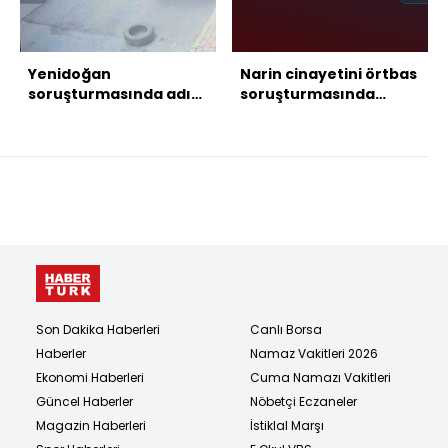
Yenidoğan
Narin cinayetini örtbas
soruşturmasında adı
soruşturmasında
geçiyordu! Ölü
ifadeler dosyada!
bulundu, son mesajı
ortaya çıktı
Son Dakika Haberleri
Canlı Borsa
Haberler
Namaz Vakitleri 2026
Ekonomi Haberleri
Cuma Namazı Vakitleri
Güncel Haberler
Nöbetçi Eczaneler
Magazin Haberleri
İstiklal Marşı