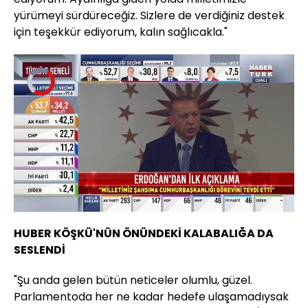
yürümeyi sürdüreceğiz. Sizlere de verdiğiniz destek
için teşekkür ediyorum, kalın sağlıcakla."
Video
Oynatıcısı
yükleniyor.
Yüklendi
:
0.00%
Sesi
Oynatma
Aç
Hızı
HUBER KÖŞKÜ'NÜN ÖNÜNDEKİ KALABALIĞA DA
SESLENDİ
"Şu anda gelen bütün neticeler olumlu, güzel.
Parlamentoda her ne kadar hedefe ulaşamadıysak