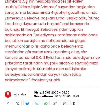
Etimkent A.Ş.'nin hesaplarında tespit edilen
usulsüzlüklere ilişkin 'Zimmet' suçundan başlatılan
soruşturma kapsamında 4 şüpheli gözaltına alındı.
Etimesgut Belediye başkanı Erdal Beşikçioğlu, "Süreç
kendi suç duyurumuzla başladı" açıklamasında
bulundu. Etimesgut Belediyesi'nden yapılan
açıklamada da, "Belediyemiz tarafından daha önce
başlatılan soruşturma neticesinde adı geçen
memurlardan birisi daha önce belediyemiz
tarafından görevden uzaklaştırılmış olup, söz
konusu personel S.K. 11 Eylül tarihinde belediyemiz ve
şirketimiz tarafından müşteki sıfatıyla savcılığımıza
şikayet edilmiştir. Sürmekte olan adli işlemler
belediyemiz tarafından da yakından takip
edilmektedir." ifadeleri yer aldı
Giriş:
30.03.2026 - 09:26
Ajanslar
Güncelleme:
30.03.2026 - 11:23