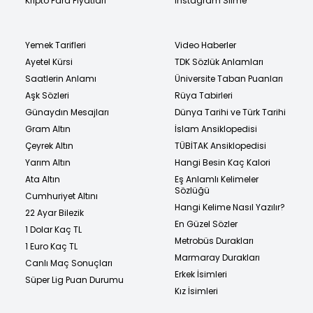
Kripto Para Fiyatları
Instagram Silme
Yemek Tarifleri
Video Haberler
Ayetel Kürsi
TDK Sözlük Anlamları
Saatlerin Anlamı
Üniversite Taban Puanları
Aşk Sözleri
Rüya Tabirleri
Günaydın Mesajları
Dünya Tarihi ve Türk Tarihi
Gram Altın
İslam Ansiklopedisi
Çeyrek Altın
TÜBİTAK Ansiklopedisi
Yarım Altın
Hangi Besin Kaç Kalori
Ata Altın
Eş Anlamlı Kelimeler
Sözlüğü
Cumhuriyet Altını
Hangi Kelime Nasıl Yazılır?
22 Ayar Bilezik
En Güzel Sözler
1 Dolar Kaç TL
Metrobüs Durakları
1 Euro Kaç TL
Marmaray Durakları
Canlı Maç Sonuçları
Erkek İsimleri
Süper Lig Puan Durumu
Kız İsimleri