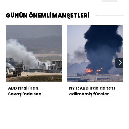
GÜNÜN ÖNEMLİ MANŞETLERİ
ABD İsrail İran
NYT: ABD İran'da test
Savaşı'nda son
edilmemiş füzeler
gelişmeler!
kullandı