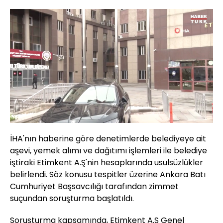
Yüklendi
:
39.19%
Sesi
Oynatma
480
Aç
Hızı
İHA'nın haberine göre denetimlerde belediyeye ait
aşevi, yemek alımı ve dağıtımı işlemleri ile belediye
iştiraki Etimkent A.Ş'nin hesaplarında usulsüzlükler
belirlendi. Söz konusu tespitler üzerine Ankara Batı
Cumhuriyet Başsavcılığı tarafından zimmet
suçundan soruşturma başlatıldı.
Soruşturma kapsamında, Etimkent A.Ş Genel