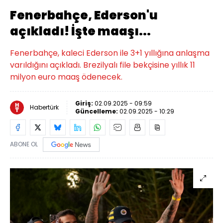
Fenerbahçe, Ederson'u
açıkladı! İşte maaşı...
Fenerbahçe, kaleci Ederson ile 3+1 yıllığına anlaşma
varıldığını açıkladı. Brezilyalı file bekçisine yıllık 11
milyon euro maaş ödenecek.
Giriş:
02.09.2025 - 09:59
Habertürk
Güncelleme:
02.09.2025 - 10:29
ABONE OL