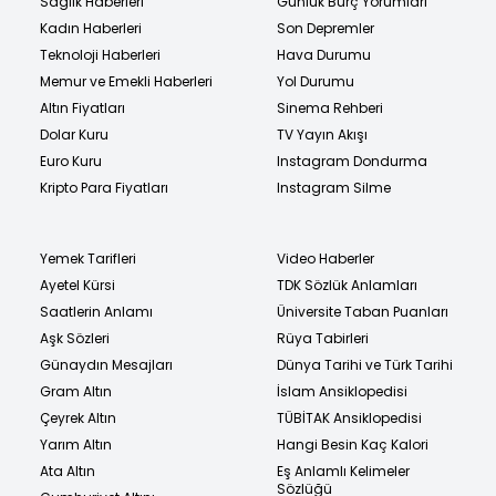
Sağlık Haberleri
Günlük Burç Yorumları
Kadın Haberleri
Son Depremler
Teknoloji Haberleri
Hava Durumu
Memur ve Emekli Haberleri
Yol Durumu
Altın Fiyatları
Sinema Rehberi
Dolar Kuru
TV Yayın Akışı
Euro Kuru
Instagram Dondurma
Kripto Para Fiyatları
Instagram Silme
Yemek Tarifleri
Video Haberler
Ayetel Kürsi
TDK Sözlük Anlamları
Saatlerin Anlamı
Üniversite Taban Puanları
Aşk Sözleri
Rüya Tabirleri
Günaydın Mesajları
Dünya Tarihi ve Türk Tarihi
Gram Altın
İslam Ansiklopedisi
Çeyrek Altın
TÜBİTAK Ansiklopedisi
Yarım Altın
Hangi Besin Kaç Kalori
Ata Altın
Eş Anlamlı Kelimeler
Sözlüğü