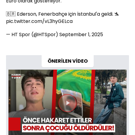
Euro olarak gösteriliyor.
🇧🇷 Ederson, Fenerbahçe için İstanbul'a geldi. 🛬
pic.twitter.com/vL3hyGELca
— HT Spor (@HTSpor)
September 1, 2025
ÖNERİLEN VİDEO
Videoyu
Oynat