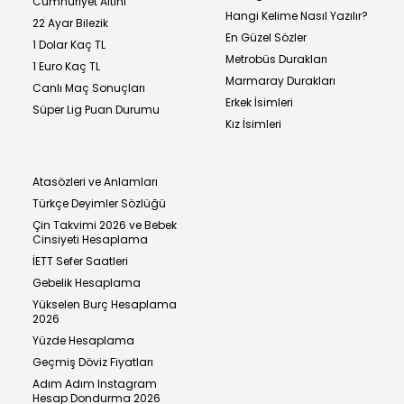
Cumhuriyet Altını
Hangi Kelime Nasıl Yazılır?
22 Ayar Bilezik
En Güzel Sözler
1 Dolar Kaç TL
Metrobüs Durakları
1 Euro Kaç TL
Marmaray Durakları
Canlı Maç Sonuçları
Erkek İsimleri
Süper Lig Puan Durumu
Kız İsimleri
Atasözleri ve Anlamları
Türkçe Deyimler Sözlüğü
Çin Takvimi 2026 ve Bebek
Cinsiyeti Hesaplama
İETT Sefer Saatleri
Gebelik Hesaplama
Yükselen Burç Hesaplama
2026
Yüzde Hesaplama
Geçmiş Döviz Fiyatları
Adım Adım Instagram
Hesap Dondurma 2026