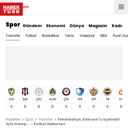
Canlı
Spor
Gündem
Ekonomi
Dünya
Magazin
Kadın
Transfer
Futbol
Basketbol
Tenis
Voleybol
NBA
Puan Du
ASF
BJK
ÇRZ
ALNY
ÇFK
EFK
EYP
FB
GS
0
0
0
0
0
0
0
0
0
Haberler
Spor
Transfer
Fenerbahçe, Ederson'u açıkladı!
İşte maaşı... - Futbol Haberleri