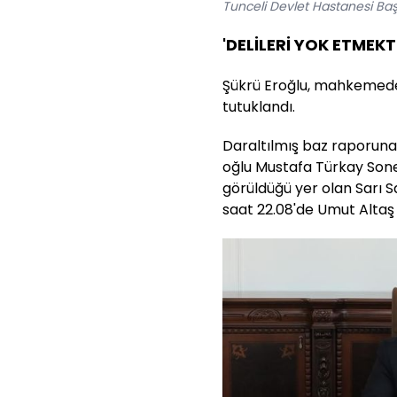
Tunceli Devlet Hastanesi Ba
'DELİLERİ YOK ETMEK
Şükrü Eroğlu, mahkemede 
tutuklandı.
Daraltılmış baz raporuna 
oğlu Mustafa Türkay Sonel
görüldüğü yer olan Sarı S
saat 22.08'de Umut Altaş i