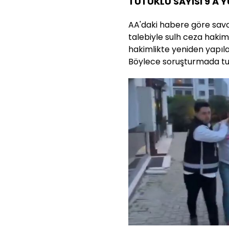
TUTUKLU SAYISI 9'A 
AA'daki habere göre savc
talebiyle sulh ceza hakiml
hakimlikte yeniden yapıl
Böylece soruşturmada tutu