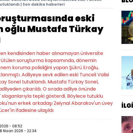
BL
utuklandı | Son dakika haberleri
oruşturmasında eski
in oğlu Mustafa Türkay
ı
aren kendisinden haber alınamayan üniversite
i yürütülen soruşturma kapsamında, dönemin
dönem koruma polisliğini yapan Şükrü Eroğlu,
lanmıştı. Adliyeye sevk edilen eski Tunceli Valisi
ay Sonel tutuklandı. Mustafa Türkay Sonel,
adliyeden çıkarıldı. O sırada adliye önünde
' sloganlarıyla tepki gösterdi. Böylece tutuklu
 Doku'nun erkek arkadaşı Zeiynal Abarakov'un üvey
İLG
er'in ifadesine ulaşıldı
 2026 - 08:52
18 Nisan 2026 - 22:34