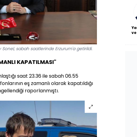
bl
Ye
ve
y Sonel, sabah saatlerinde Erzurum'a getirildi.
MANLI KAPATILMASI"
laştığı saat 23.36 ile sabah 06.55
efonlarının eş zamanlı olarak kapatıldığı
gellendiği raporlanmıştı.