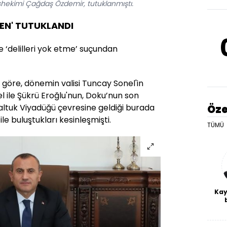
şhekimi Çağdaş Özdemir, tutuklanmıştı.
TEN' TUTUKLANDI
‘delilleri yok etme’ suçundan
göre, dönemin valisi Tuncay Sonel'in
 ile Şükrü Eroğlu'nun, Doku’nun son
altuk Viyadüğü çevresine geldiği burada
Öze
le buluştukları kesinleşmişti.
TÜMÜ
Kay
De
haf
a