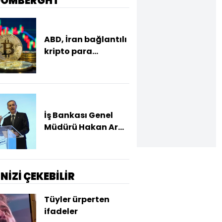
OOMBERGHT
ABD, İran bağlantılı
kripto para
borsasına yaptırım
uyguladı
İş Bankası Genel
Müdürü Hakan Aran
görevden ayrılıyor
İNİZİ ÇEKEBİLİR
Tüyler ürperten
ifadeler