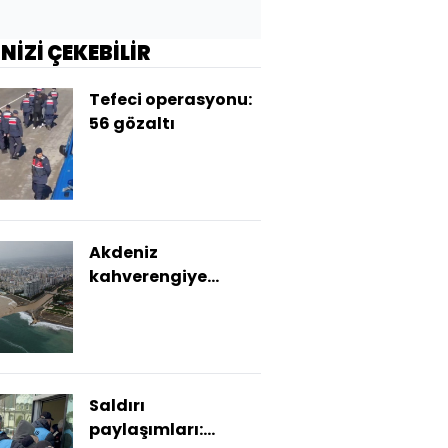
İNİZİ ÇEKEBİLİR
Tefeci operasyonu:
56 gözaltı
Akdeniz
kahverengiye
büründü
Saldırı
paylaşımları: