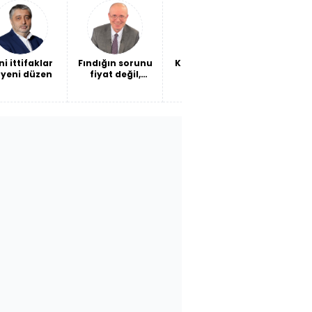
oke ettirdi!
maliyeti mi?
ni ittifaklar
Fındığın sorunu
Kendi barışına
Ceuta'da
 yeni düzen
fiyat değil,
ateş etmek
Ceuta
verimlilik
son