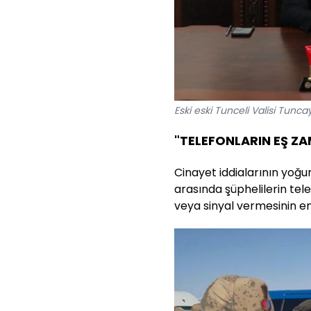
Eski eski Tunceli Valisi Tunca
"TELEFONLARIN EŞ ZA
Cinayet iddialarının yoğun
arasında şüphelilerin tel
veya sinyal vermesinin en