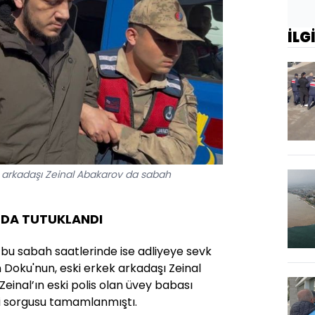
İLG
k arkadaşı Zeinal Abakarov da sabah
I DA TUTUKLANDI
u sabah saatlerinde ise adliyeye sevk
n Doku'nun, eski erkek arkadaşı Zeinal
einal’ın eski polis olan üvey babası
ki sorgusu tamamlanmıştı.