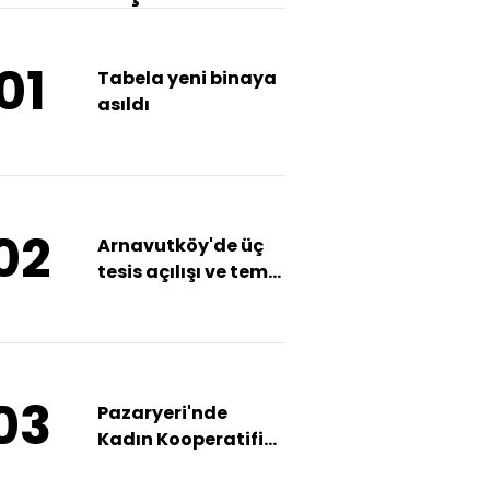
01
Tabela yeni binaya
asıldı
02
Arnavutköy'de üç
tesis açılışı ve temel
atma töreni
03
Pazaryeri'nde
Kadın Kooperatifi
kuruldu