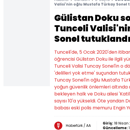
Valisi'nin oğlu Mustafa Türkay Sonel t
Gülistan Doku s
Tunceli Valisi'n
Sonel tutukland
Tunceli'de, 5 Ocak 2020'den itib
öğrencisi Gülistan Doku ile ilgil
Tunceli Valisi Tuncay Sonel'in o 
'delilleri yok etme' suçundan tutuk
Tuncay Sonel'in oğlu Mustafa Türk
yoğun güvenlik önlemleri altında 
bekleyen halk ve Doku ailesi 'Katil
sayısı 10'a yükseldi. Öte yandan
babası eski polis memuru Engin Yüc
Giriş:
18 Nisan
Habertürk / AA
Güncelleme: