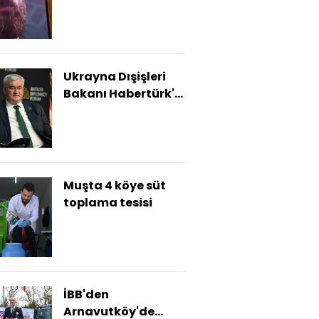
Ukrayna Dışişleri
Bakanı Habertürk'e
konuştu
Muşta 4 köye süt
toplama tesisi
İBB'den
Arnavutköy'de