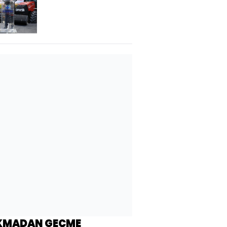
"Çiftçilere Mazot
Desteği"
KMADAN GEÇME