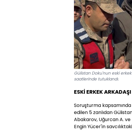
Gülistan Doku'nun eski erke
saatlerinde tutuklandı.
ESKİ ERKEK ARKADAŞ
Soruşturma kapsamında b
edilen 5 zanlıdan Gülista
Abakarov, Uğurcan A. ve Z
Engin Yücer'in savcılıkta