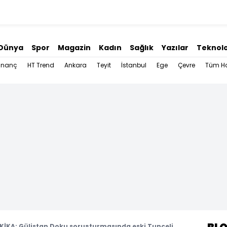
Dünya
Spor
Magazin
Kadın
Sağlık
Yazılar
Teknolo
İnanç
HT Trend
Ankara
Teyit
İstanbul
Ege
Çevre
Tüm Ha
İKA: Gülistan Doku soruşturmasında eski Tunceli