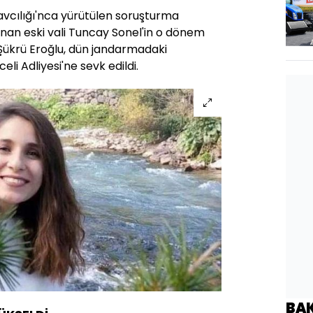
vcılığı'nca yürütülen soruşturma
nan eski vali Tuncay Sonel'in o dönem
 Şükrü Eroğlu, dün jandarmadaki
eli Adliyesi'ne sevk edildi.
BA