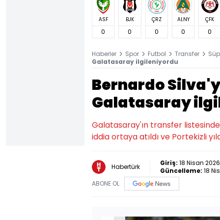
ASF
BJK
ÇRZ
ALNY
ÇFK
0
0
0
0
0
Haberler
Spor
Futbol
Transfer
Süp
Galatasaray ilgileniyordu
Bernardo Silva'
Galatasaray ilg
Galatasaray'ın transfer listesinde
iddia ortaya atıldı ve Portekizli yı
Giriş:
18 Nisan 2026 
Habertürk
Güncelleme:
18 Ni
ABONE OL