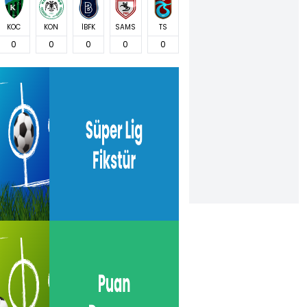
KOC
KON
İBFK
SAMS
TS
0
0
0
0
0