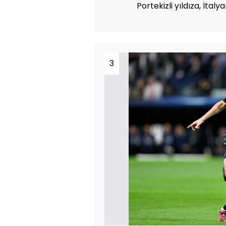
Portekizli yıldıza, İtaly
3