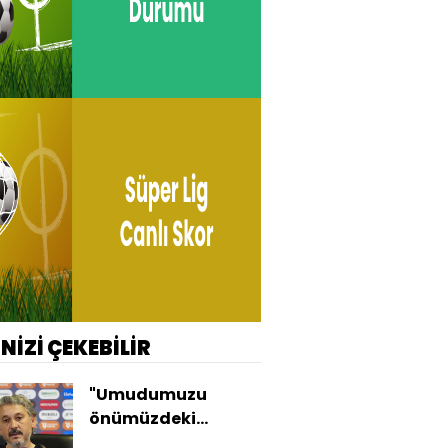
İNİZİ ÇEKEBİLİR
"Umudumuzu
önümüzdeki
haftalara taşıdık"