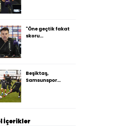
"Öne geçtik fakat
skoru
koruyamadık"
Beşiktaş,
Samsunspor
maçına hazır!
l İçerikler