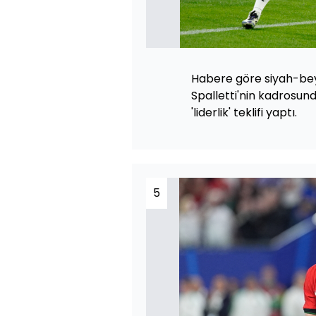
Habere göre siyah-beya
Spalletti'nin kadrosund
'liderlik' teklifi yaptı.
5