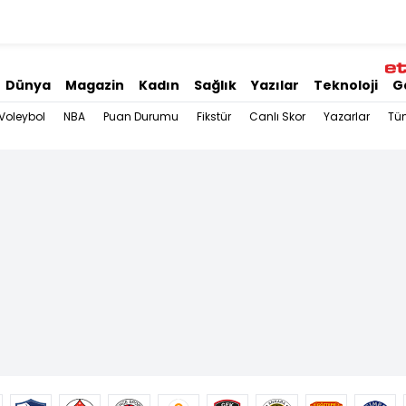
Dünya
Magazin
Kadın
Sağlık
Yazılar
Teknoloji
G
Voleybol
NBA
Puan Durumu
Fikstür
Canlı Skor
Yazarlar
Tü