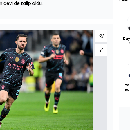
TÜMÜ
an devi de talip oldu.
Kay
De
haf
a
bl
Ye
ve