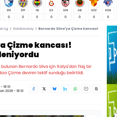
EFK
EYP
FB
GS
GFK
GB
GÖZ
KSM
0
0
0
0
0
0
0
0
er Lig
Galatasaray
Bernardo Silva'ya Çizme kancası!
ya Çizme kancası!
ileniyordu
 bulunan Bernardo Silva için İtalya'dan flaş bir
ldıza Çizme devinin teklif sunduğu belirtildi.
- 18:10
san 2026 - 18:10