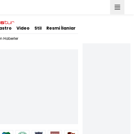
astro
Video
Stil
Resmi İlanlar
m Haberler