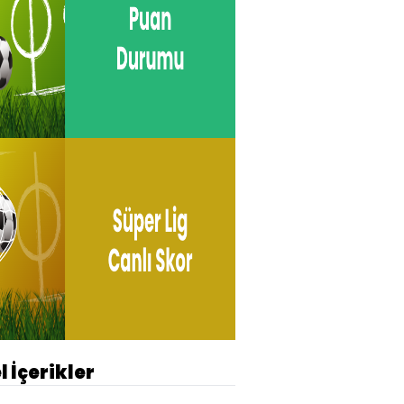
l İçerikler