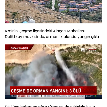
İzmir'in Çeşme ilçesindeki Alaçatı Mahallesi
Deliklikoy mevkisinde, ormanlık alanda yangın çıktı.
Yüklendi
:
57.84%
Sesi
Oynatma
Aç
Hızı
DHA'nın haberine göre rüzgarın da etkisiyle hızla