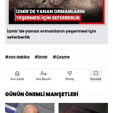
Videoyu
Oynat
İzmir'de yanan ormanların yeşermesi için
seferberlik
#son dakika
#İzmir
#Çeşme
Ana Sayfa
Yazı Boyutu
Paylaş
Favoriler
GÜNÜN ÖNEMLİ MANŞETLERİ