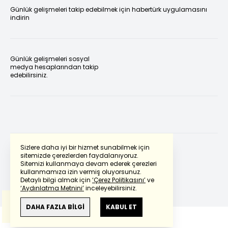
Günlük gelişmeleri takip edebilmek için habertürk uygulamasını
indirin
Günlük gelişmeleri sosyal
medya hesaplarından takip
edebilirsiniz.
Sizlere daha iyi bir hizmet sunabilmek için
sitemizde çerezlerden faydalanıyoruz.
Sitemizi kullanmaya devam ederek çerezleri
Powered by
Translate
kullanmamıza izin vermiş oluyorsunuz.
Detaylı bilgi almak için
‘Çerez Politikasını’
ve
‘Aydınlatma Metnini’
inceleyebilirsiniz.
Bu çeviride
Google Translete
kullanılmıştır.
Anlam ve çeviri hatalarından
haberturk.com
DAHA FAZLA BİLGİ
KABUL ET
sorumlu değildir.