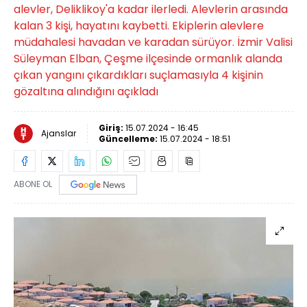
alevler, Deliklikoy'a kadar ilerledi. Alevlerin arasında
kalan 3 kişi, hayatını kaybetti. Ekiplerin alevlere
müdahalesi havadan ve karadan sürüyor. İzmir Valisi
Süleyman Elban, Çeşme ilçesinde ormanlık alanda
çıkan yangını çıkardıkları suçlamasıyla 4 kişinin
gözaltına alındığını açıkladı
Giriş:
15.07.2024 - 16:45
Ajanslar
Güncelleme:
15.07.2024 - 18:51
ABONE OL