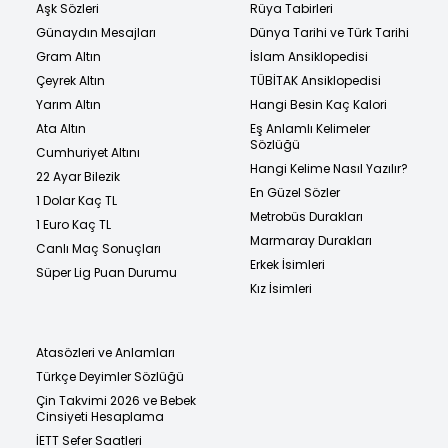
Aşk Sözleri
Rüya Tabirleri
Günaydın Mesajları
Dünya Tarihi ve Türk Tarihi
Gram Altın
İslam Ansiklopedisi
Çeyrek Altın
TÜBİTAK Ansiklopedisi
Yarım Altın
Hangi Besin Kaç Kalori
Ata Altın
Eş Anlamlı Kelimeler
Sözlüğü
Cumhuriyet Altını
Hangi Kelime Nasıl Yazılır?
22 Ayar Bilezik
En Güzel Sözler
1 Dolar Kaç TL
Metrobüs Durakları
1 Euro Kaç TL
Marmaray Durakları
Canlı Maç Sonuçları
Erkek İsimleri
Süper Lig Puan Durumu
Kız İsimleri
Atasözleri ve Anlamları
Türkçe Deyimler Sözlüğü
Çin Takvimi 2026 ve Bebek
Cinsiyeti Hesaplama
İETT Sefer Saatleri