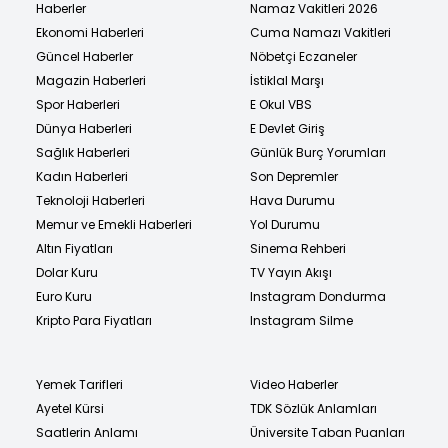
Haberler
Namaz Vakitleri 2026
Ekonomi Haberleri
Cuma Namazı Vakitleri
Güncel Haberler
Nöbetçi Eczaneler
Magazin Haberleri
İstiklal Marşı
Spor Haberleri
E Okul VBS
Dünya Haberleri
E Devlet Giriş
Sağlık Haberleri
Günlük Burç Yorumları
Kadın Haberleri
Son Depremler
Teknoloji Haberleri
Hava Durumu
Memur ve Emekli Haberleri
Yol Durumu
Altın Fiyatları
Sinema Rehberi
Dolar Kuru
TV Yayın Akışı
Euro Kuru
Instagram Dondurma
Kripto Para Fiyatları
Instagram Silme
Yemek Tarifleri
Video Haberler
Ayetel Kürsi
TDK Sözlük Anlamları
Saatlerin Anlamı
Üniversite Taban Puanları