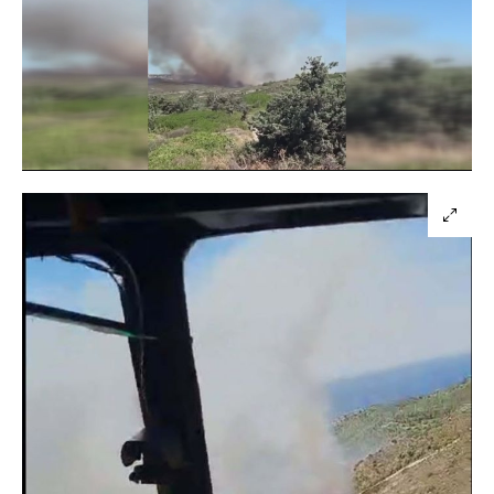
Yüklendi
:
33.36%
Sesi
Oynatma
480
Aç
Hızı