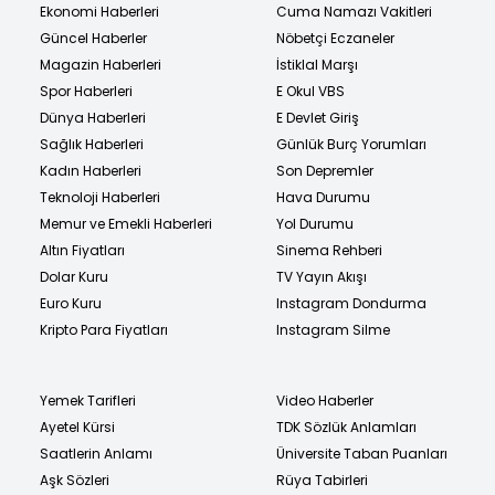
Ekonomi Haberleri
Cuma Namazı Vakitleri
Güncel Haberler
Nöbetçi Eczaneler
Magazin Haberleri
İstiklal Marşı
Spor Haberleri
E Okul VBS
Dünya Haberleri
E Devlet Giriş
Sağlık Haberleri
Günlük Burç Yorumları
Kadın Haberleri
Son Depremler
Teknoloji Haberleri
Hava Durumu
Memur ve Emekli Haberleri
Yol Durumu
Altın Fiyatları
Sinema Rehberi
Dolar Kuru
TV Yayın Akışı
Euro Kuru
Instagram Dondurma
Kripto Para Fiyatları
Instagram Silme
Yemek Tarifleri
Video Haberler
Ayetel Kürsi
TDK Sözlük Anlamları
Saatlerin Anlamı
Üniversite Taban Puanları
Aşk Sözleri
Rüya Tabirleri