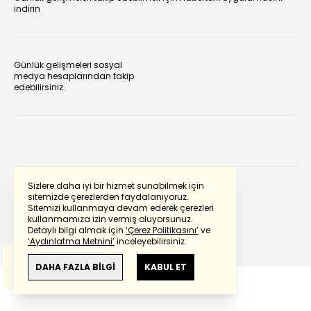
indirin
Günlük gelişmeleri sosyal
medya hesaplarından takip
edebilirsiniz.
Sizlere daha iyi bir hizmet sunabilmek için
sitemizde çerezlerden faydalanıyoruz.
Sitemizi kullanmaya devam ederek çerezleri
Powered by
Translate
kullanmamıza izin vermiş oluyorsunuz.
Detaylı bilgi almak için
‘Çerez Politikasını’
ve
‘Aydınlatma Metnini’
inceleyebilirsiniz.
Bu çeviride
Google Translete
kullanılmıştır.
Anlam ve çeviri hatalarından
haberturk.com
DAHA FAZLA BİLGİ
KABUL ET
sorumlu değildir.