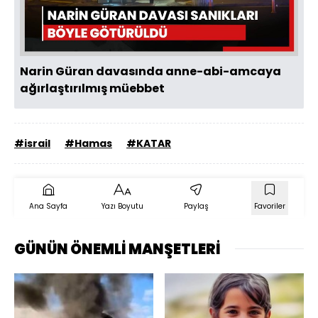
Oynat
Narin Güran davasında anne-abi-amcaya
ağırlaştırılmış müebbet
#israil
#Hamas
#KATAR
Ana Sayfa
Yazı Boyutu
Paylaş
Favoriler
GÜNÜN ÖNEMLİ MANŞETLERİ