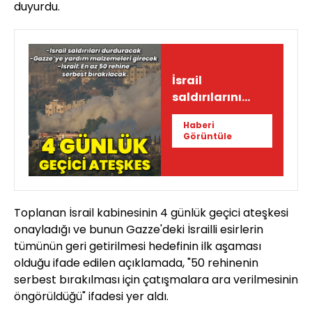
duyurdu.
İsrail
saldırılarını
durduracak:
Haberi
Geçici ateşkese
Görüntüle
onay
Toplanan İsrail kabinesinin 4 günlük geçici ateşkesi
onayladığı ve bunun Gazze'deki İsrailli esirlerin
tümünün geri getirilmesi hedefinin ilk aşaması
olduğu ifade edilen açıklamada, "50 rehinenin
serbest bırakılması için çatışmalara ara verilmesinin
öngörüldüğü" ifadesi yer aldı.