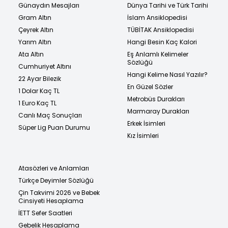
Günaydın Mesajları
Dünya Tarihi ve Türk Tarihi
Gram Altın
İslam Ansiklopedisi
Çeyrek Altın
TÜBİTAK Ansiklopedisi
Yarım Altın
Hangi Besin Kaç Kalori
Ata Altın
Eş Anlamlı Kelimeler
Sözlüğü
Cumhuriyet Altını
Hangi Kelime Nasıl Yazılır?
22 Ayar Bilezik
En Güzel Sözler
1 Dolar Kaç TL
Metrobüs Durakları
1 Euro Kaç TL
Marmaray Durakları
Canlı Maç Sonuçları
Erkek İsimleri
Süper Lig Puan Durumu
Kız İsimleri
Atasözleri ve Anlamları
Türkçe Deyimler Sözlüğü
Çin Takvimi 2026 ve Bebek
Cinsiyeti Hesaplama
İETT Sefer Saatleri
Gebelik Hesaplama