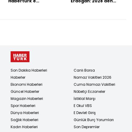
Habertürk'e
Erdoğan: 2028'den
açıklamalar
sonra yeni bir İstanbul,
yeni bir Türkiye inşa
edeceğiz
Son Dakika Haberleri
Canlı Borsa
Haberler
Namaz Vakitleri 2026
Ekonomi Haberleri
Cuma Namazı Vakitleri
Güncel Haberler
Nöbetçi Eczaneler
Magazin Haberleri
İstiklal Marşı
Spor Haberleri
E Okul VBS
Dünya Haberleri
E Devlet Giriş
Sağlık Haberleri
Günlük Burç Yorumları
Kadın Haberleri
Son Depremler