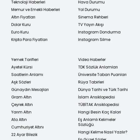
Teknoloji Haberleri
Hava Durumu
Memur ve Emekli Haberleri
Yol Durumu
Altın Fiyatları
Sinema Rehberi
Dolar Kuru
TV Yayın Akışı
Euro Kuru
Instagram Dondurma
Kripto Para Fiyatları
Instagram Silme
Yemek Tarifleri
Video Haberler
Ayetel Kürsi
TDK Sözlük Anlamları
Saatlerin Anlamı
Üniversite Taban Puanları
Aşk Sözleri
Rüya Tabirleri
Günaydın Mesajları
Dünya Tarihi ve Türk Tarihi
Gram Altın
İslam Ansiklopedisi
Çeyrek Altın
TÜBİTAK Ansiklopedisi
Yarım Altın
Hangi Besin Kaç Kalori
Ata Altın
Eş Anlamlı Kelimeler
Sözlüğü
Cumhuriyet Altını
Hangi Kelime Nasıl Yazılır?
22 Ayar Bilezik
En Güzel Sözler