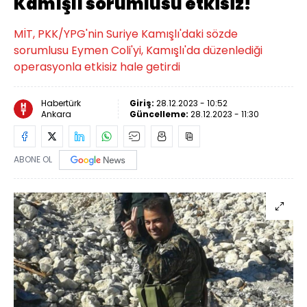
Kamışlı sorumlusu etkisiz!
MİT, PKK/YPG'nin Suriye Kamışlı'daki sözde
sorumlusu Eymen Coli'yi, Kamışlı'da düzenlediği
operasyonla etkisiz hale getirdi
Habertürk
Giriş:
28.12.2023 - 10:52
Ankara
Güncelleme:
28.12.2023 - 11:30
ABONE OL