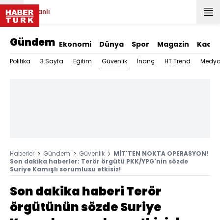
Canlı
Gündem
Ekonomi
Dünya
Spor
Magazin
Kadın
Güvenlik
Politika
3.Sayfa
Eğitim
İnanç
HT Trend
Medy
Haberler
Gündem
Güvenlik
MİT'TEN NOKTA OPERASYON!
Son dakika haberler: Terör örgütü PKK/YPG'nin sözde
Suriye Kamışlı sorumlusu etkisiz!
Son dakika haberi Terör
örgütünün sözde Suriye