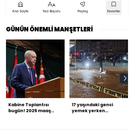
Ana Sayfa
Yazı Boyutu
Paylaş
Favoriler
GÜNÜN ÖNEMLİ MANŞETLERİ
Kabine Toplantısı
17 yaşındaki genci
bugün! 2025 maaş
yemek yerken
zamları masada! İşte
öldürdü!
diğer konular