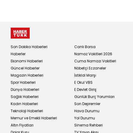
Son Dakika Haberleri
Canlı Borsa
Haberler
Namaz Vakitleri 2026
Ekonomi Haberleri
Cuma Namazı Vakitleri
Güncel Haberler
Nöbetçi Eczaneler
Magazin Haberleri
İstiklal Marşı
Spor Haberleri
E Okul VBS
Dünya Haberleri
E Devlet Giriş
Sağlık Haberleri
Günlük Burç Yorumları
Kadın Haberleri
Son Depremler
Teknoloji Haberleri
Hava Durumu
Memur ve Emekli Haberleri
Yol Durumu
Altın Fiyatları
Sinema Rehberi
Dolar Kuru
TV Yayın Akışı