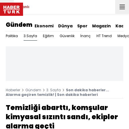
Canlı
Gündem
Ekonomi
Dünya
Spor
Magazin
Kadın
3.Sayfa
Politika
Eğitim
Güvenlik
İnanç
HT Trend
Medy
Haberler
Gündem
3. Sayfa
Son dakika haberler...
Alarma geçiren temizlik! | Son dakika haberleri
Temizliği abarttı, komşular
kimyasal sızıntı sandı, ekipler
alarma geçti