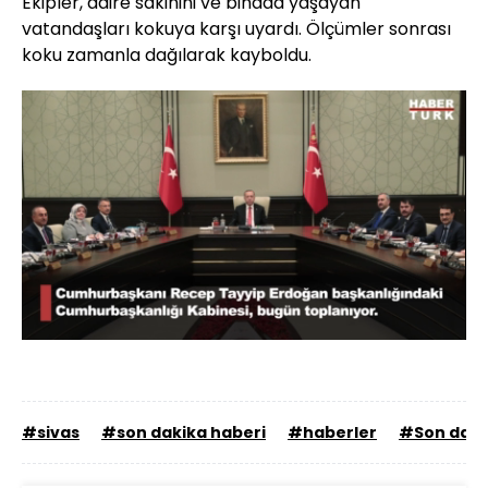
Ekipler, daire sakinini ve binada yaşayan
vatandaşları kokuya karşı uyardı. Ölçümler sonrası
koku zamanla dağılarak kayboldu.
Yüklendi
:
98.84%
Sesi
Oynatma
Aç
Hızı
#sivas
#son dakika haberi
#haberler
#Son daki