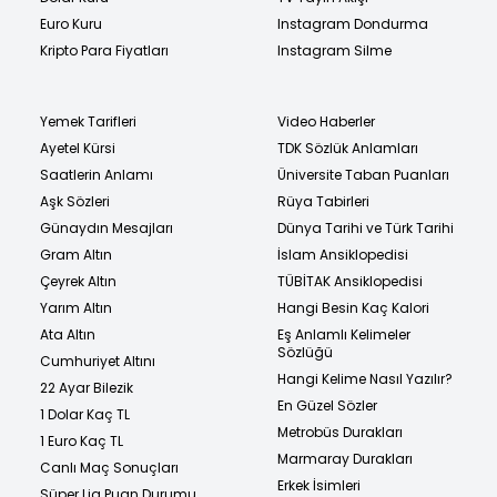
Euro Kuru
Instagram Dondurma
Kripto Para Fiyatları
Instagram Silme
Yemek Tarifleri
Video Haberler
Ayetel Kürsi
TDK Sözlük Anlamları
Saatlerin Anlamı
Üniversite Taban Puanları
Aşk Sözleri
Rüya Tabirleri
Günaydın Mesajları
Dünya Tarihi ve Türk Tarihi
Gram Altın
İslam Ansiklopedisi
Çeyrek Altın
TÜBİTAK Ansiklopedisi
Yarım Altın
Hangi Besin Kaç Kalori
Ata Altın
Eş Anlamlı Kelimeler
Sözlüğü
Cumhuriyet Altını
Hangi Kelime Nasıl Yazılır?
22 Ayar Bilezik
En Güzel Sözler
1 Dolar Kaç TL
Metrobüs Durakları
1 Euro Kaç TL
Marmaray Durakları
Canlı Maç Sonuçları
Erkek İsimleri
Süper Lig Puan Durumu