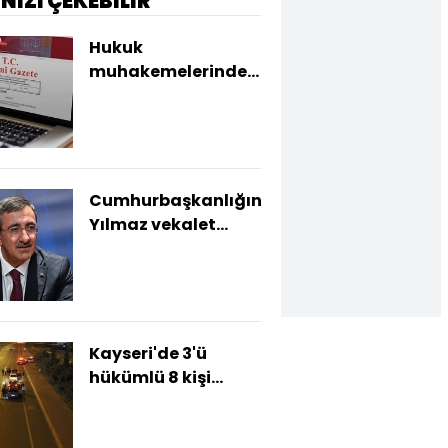
İNİZİ ÇEKEBİLİR
Hukuk
muhakemelerindeki
ücret tarifeleri
Resmi Gazete'de
Cumhurbaşkanlığına
Yılmaz vekalet
edecek
Kayseri'de 3'ü
hükümlü 8 kişi
yakalandı