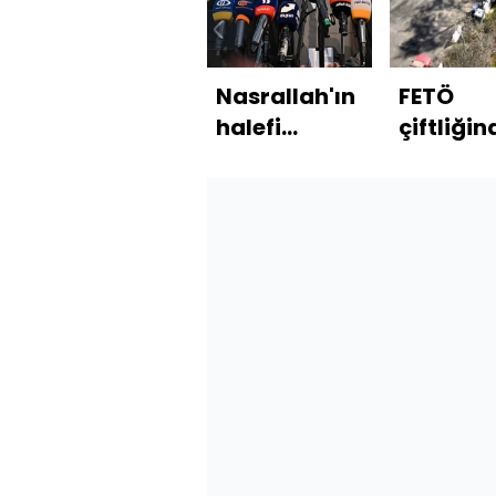
Nasrallah'ın
FETÖ
halefi
çiftliğin
öldürüldü
defin
iddiası
hızırlığı