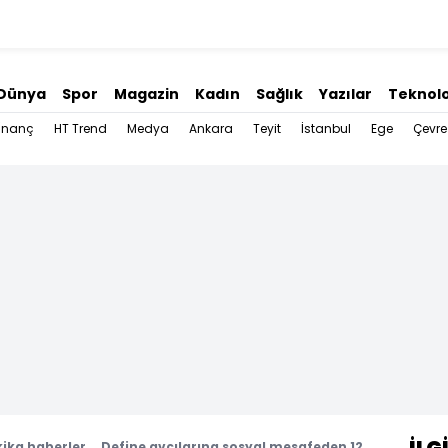
Dünya
Spor
Magazin
Kadın
Sağlık
Yazılar
Teknolo
İnanç
HT Trend
Medya
Ankara
Teyit
İstanbul
Ege
Çevre
ika haberler... Define avcılarına sosyal mesafeden 12