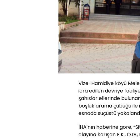
Vize-Hamidiye köyü Mele
icra edilen devriye faaliyet
şahıslar ellerinde buluna
boşluk arama çubuğu ile i
esnada suçüstü yakalandı
İHA'nın haberine göre, “S
olayına karışan F.K., Ö.G.,