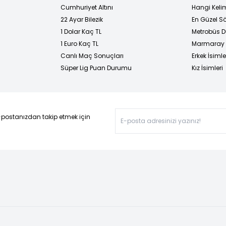
Cumhuriyet Altını
Hangi Kelim
22 Ayar Bilezik
En Güzel Sö
1 Dolar Kaç TL
Metrobüs D
1 Euro Kaç TL
Marmaray D
Canlı Maç Sonuçları
Erkek İsimle
Süper Lig Puan Durumu
Kız İsimleri
-postanızdan takip etmek için