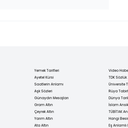
Yemek Tarifleri
Video Habe
Ayetel Kürsi
TDK Sözlük
i
Saatlerin Anlamı
Üniversite
Aşk Sözleri
Rüya Tabirl
Günaydın Mesajları
Dünya Tarih
Gram Altın
İslam Ansi
Çeyrek Altın
TÜBİTAK An
Yarım Altın
Hangi Besi
Ata Altın
Eş Anlamlı 