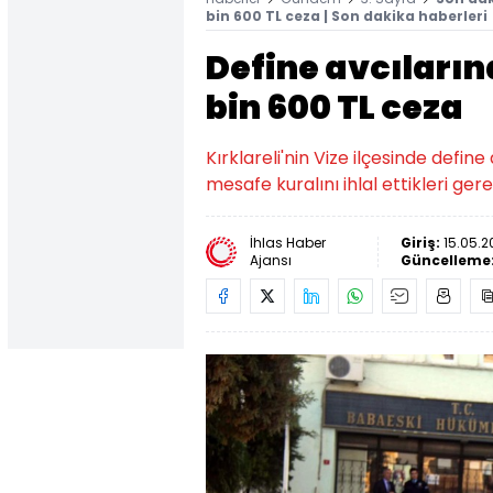
bin 600 TL ceza | Son dakika haberleri
Define avcıları
bin 600 TL ceza
Kırklareli'nin Vize ilçesinde defi
mesafe kuralını ihlal ettikleri ge
İhlas Haber
Giriş:
15.05.2
Ajansı
Güncelleme