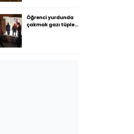
Öğrenci yurdunda
çakmak gazı tüpleri
patladı: 1 yaralı