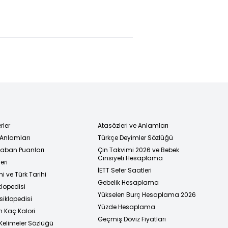
rler
Atasözleri ve Anlamları
 Anlamları
Türkçe Deyimler Sözlüğü
 Taban Puanları
Çin Takvimi 2026 ve Bebek
Cinsiyeti Hesaplama
eri
İETT Sefer Saatleri
i ve Türk Tarihi
Gebelik Hesaplama
klopedisi
Yükselen Burç Hesaplama 2026
siklopedisi
Yüzde Hesaplama
n Kaç Kalori
Geçmiş Döviz Fiyatları
Kelimeler Sözlüğü