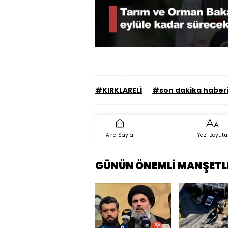
Sesi
Aç
#KIRKLARELİ
#son dakika haber
Ana Sayfa
Yazı Boyutu
GÜNÜN ÖNEMLİ MANŞETL