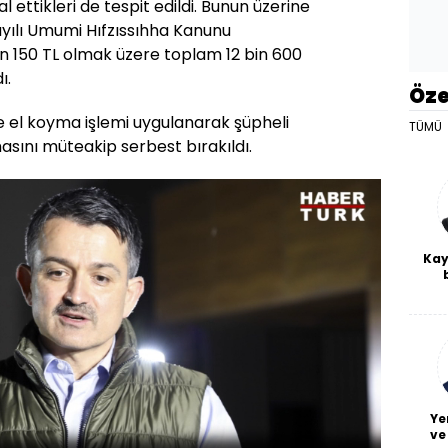
l ettikleri de tespit edildi. Bunun üzerine
ayılı Umumi Hıfzıssıhha Kanunu
in 150 TL olmak üzere toplam 12 bin 600
ı.
Öze
e el koyma işlemi uygulanarak şüpheli
TÜMÜ
masını müteakip serbest bırakıldı.
Kay
De
haf
a
bl
Ye
ve