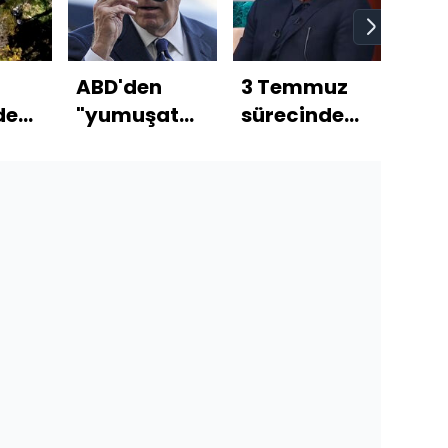
ABD'den
3 Temmuz
Kar
de
"yumuşatma"
sürecinde
dola
talebi!
neler
ope
 mı?
İsrail'in
yaşandı?
8 t
İran'a saldırı
planı hazır