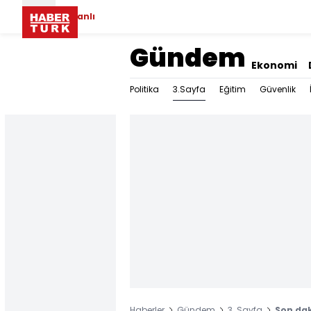
Canlı
Gündem
Ekonomi
3.Sayfa
Politika
Eğitim
Güvenlik
Haberler
Gündem
3. Sayfa
Son dak