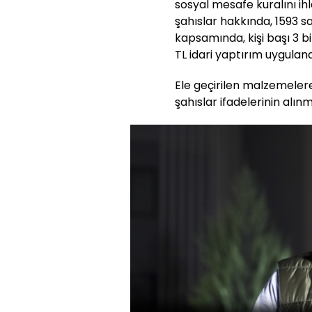
sosyal mesafe kuralını ihla
şahıslar hakkında, 1593 s
kapsamında, kişi başı 3 b
TL idari yaptırım uyguland
Ele geçirilen malzemeler
şahıslar ifadelerinin alın