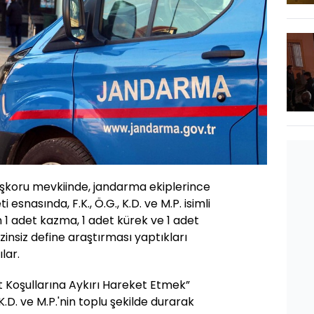
şkoru mevkiinde, jandarma ekiplerince
i esnasında, F.K., Ö.G., K.D. ve M.P. isimli
n 1 adet kazma, 1 adet kürek ve 1 adet
zinsiz define araştırması yaptıkları
lar.
it Koşullarına Aykırı Hareket Etmek”
 K.D. ve M.P.'nin toplu şekilde durarak