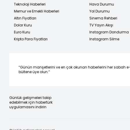
Teknoloji Haberleri
Hava Durumu
Memur ve Emekli Haberleri
Yol Durumu
Altın Fiyatları
Sinema Rehberi
Dolar Kuru
TV Yayın Akışı
Euro Kuru
Instagram Dondurma
Kripto Para Fiyatları
Instagram Silme
“Günün manşetlerini ve en çok okunan haberlerini her sabah e
bültene üye olun.”
Günlük gelişmeleri takip
edebilmek için habertürk
uygulamasını indirin