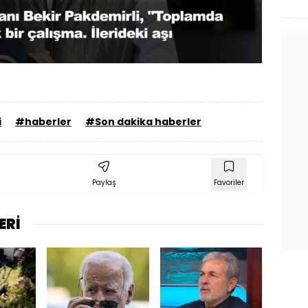
Yüklendi
:
98.51%
Oynatma
Hızı
i
#haberler
#Son dakika haberler
Paylaş
Favoriler
ERİ