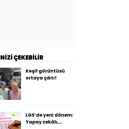
İNİZİ ÇEKEBİLİR
Keşif görüntüsü
ortaya çıktı!
LGS’de yeni dönem:
Yapay zekâlı,
güvenlik ve