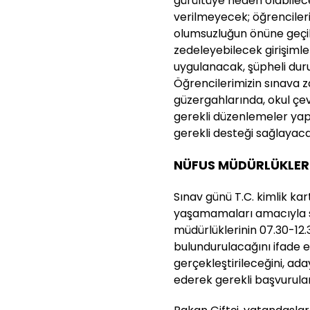
gürültüye neden olabilecek
verilmeyecek; öğrencileri
olumsuzluğun önüne geçile
zedeleyebilecek girişimler
uygulanacak, şüpheli dur
Öğrencilerimizin sınava z
güzergahlarında, okul çe
gerekli düzenlemeler yapı
gerekli desteği sağlayaca
NÜFUS MÜDÜRLÜKLER
Sınav günü T.C. kimlik k
yaşamamaları amacıyla sı
müdürlüklerinin 07.30-12.
bulundurulacağını ifade e
gerçekleştirileceğini, aday
ederek gerekli başvuruları