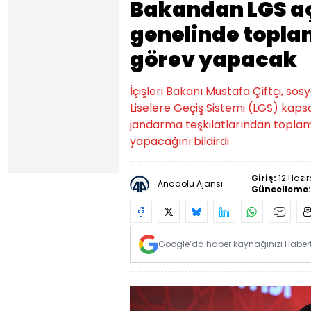
Bakandan LGS aç
genelinde toplam
görev yapacak
İçişleri Bakanı Mustafa Çiftçi, s
Liselere Geçiş Sistemi (LGS) kap
jandarma teşkilatlarından toplam
yapacağını bildirdi
Giriş:
12 Hazi
Anadolu Ajansı
Güncelleme
Google’da haber kaynağınızı Habertü