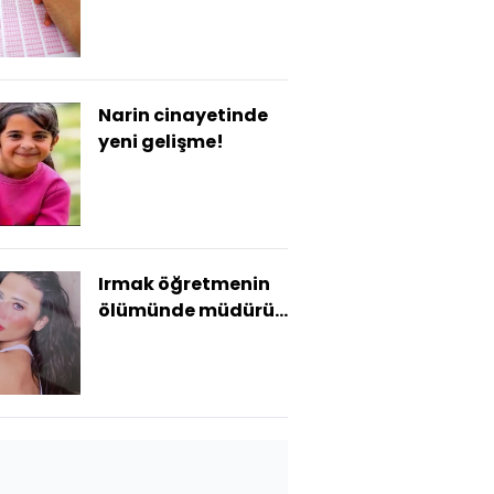
beslenme paketi
uygulaması
Narin cinayetinde
yeni gelişme!
Irmak öğretmenin
ölümünde müdürün
ifadesi alındı