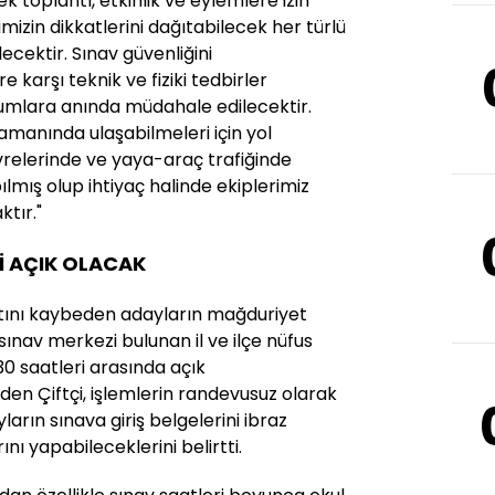
 toplantı, etkinlik ve eylemlere izin
mizin dikkatlerini dağıtabilecek her türlü
cektir. Sınav güvenliğini
e karşı teknik ve fiziki tedbirler
umlara anında müdahale edilecektir.
amanında ulaşabilmeleri için yol
vrelerinde ve yaya-araç trafiğinde
lmış olup ihtiyaç halinde ekiplerimiz
ktır."
İ AÇIK OLACAK
artını kaybeden adayların mağduriyet
nav merkezi bulunan il ve ilçe nüfus
30 saatleri arasında açık
den Çiftçi, işlemlerin randevusuz olarak
ların sınava giriş belgelerini ibraz
nı yapabileceklerini belirtti.