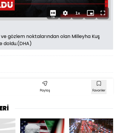
Süre
1x
Oynatma
Mini
Tam
720
Hızı
oynatıcı
Ekran
 ve gözlem noktalarından olan Milleyha Kuş
le doldu.(DHA)
Paylaş
Favoriler
ERİ