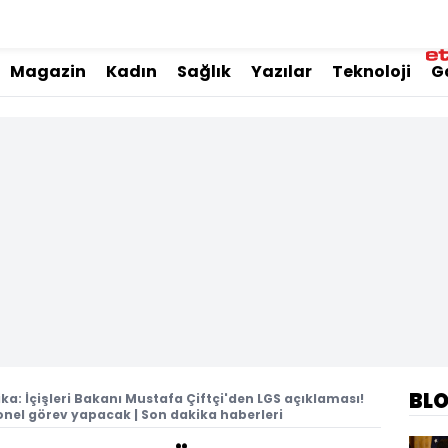
Magazin
Kadın
Sağlık
Yazılar
Teknoloji
G
BL
ka: İçişleri Bakanı Mustafa Çiftçi'den LGS açıklaması!
onel görev yapacak | Son dakika haberleri