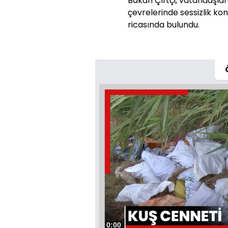
Bakan Çiftçi, vatandaşlar
çevrelerinde sessizlik k
ricasında bulundu.
Süre
0:00