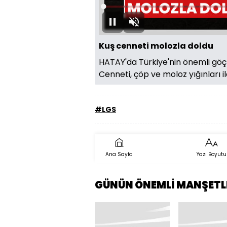
Yüklendi
:
0.57%
Oynat
Sesi
Aç
Kuş cenneti molozla doldu
HATAY'da Türkiye'nin önemli göç
Cenneti, çöp ve moloz yığınları i
#LGS
Ana Sayfa
Yazı Boyutu
GÜNÜN ÖNEMLİ MANŞETL