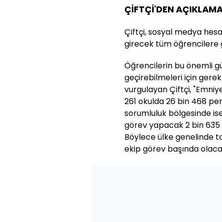
ÇİFTÇİ'DEN AÇIKLAM
Çiftçi, sosyal medya hes
girecek tüm öğrencilere gö
Öğrencilerin bu önemli g
geçirebilmeleri için gere
vurgulayan Çiftçi, "Emniye
261 okulda 26 bin 468 per
sorumluluk bölgesinde ise
görev yapacak 2 bin 635 p
Böylece ülke genelinde t
ekip görev başında olacak.