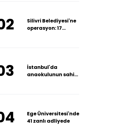
02
Silivri Belediyesi'ne
operasyon: 17
gözaltı
03
İstanbul'da
anaokulunun sahibi
kadın müdürü
vurdu!
04
Ege Üniversitesi'nde
41 zanlı adliyede