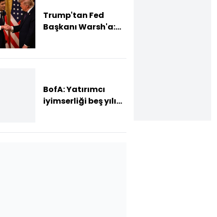
Trump'tan Fed
Başkanı Warsh'a:
Faiz kararı
tamamen ona bağlı
değil
BofA: Yatırımcı
iyimserliği beş yılın
en yüksek
seviyesinde