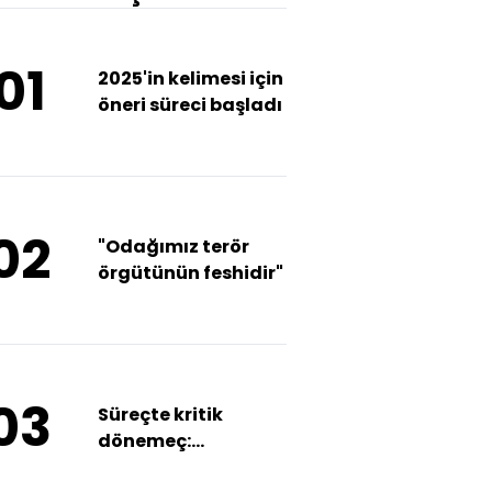
01
2025'in kelimesi için
öneri süreci başladı
02
"Odağımız terör
örgütünün feshidir"
03
Süreçte kritik
dönemeç:
“YPG/SDG açmazı”