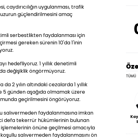
i, caydırıcılığın uygulanması, trafik
uzurun güçlendirilmesini amaç
timli serbestlikten faydalanması için
rmesi gereken sürenin 10'da 1'inin
yoruz.
yı hedefliyoruz. 1 yıllık denetimli
Öze
nda değişiklik öngörmüyoruz.
TÜMÜ
da 2 yılın altındaki cezalarda 1 yıllık
nde 5 günden aşağıda olmamak üzere
urumunda geçirilmesini öngörüyoruz.
şullu salıvermeden faydalanmasına imkan
Kay
nci defa tekerrür hükümlerinin bulunan
De
 işlemelerinin önüne geçilmesi amacıyla
haf
a koşullu salıvermeden faydalanmasını ön
a