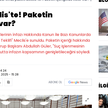
BL
lis'te! Paketin
 var?
lerinin İnfazı Hakkında Kanun İle Bazı Kanunlarda
Teklifi" Meclis'e sunuldu. Paketin içeriği hakkında
p Başkanı Abdullah Güler, "Suç işlenmesinin
tta infazın kapsamının genişletileceğini söyledi.
14:24
.2025 - 15:28
ABONE OL
İLG