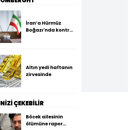
OOMBERGHT
İran’a Hürmüz
Boğazı’nda kontrol
yetkisi verecek
anlaşma masada
Altın yedi haftanın
zirvesinde
İNİZİ ÇEKEBİLİR
Böcek ailesinin
ölümüne rapor