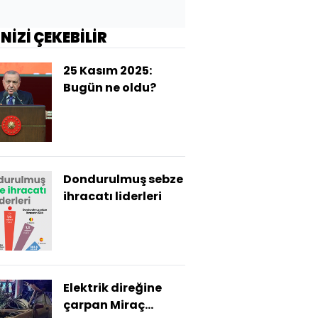
İNİZİ ÇEKEBİLİR
25 Kasım 2025:
Bugün ne oldu?
Dondurulmuş sebze
ihracatı liderleri
Elektrik direğine
çarpan Miraç