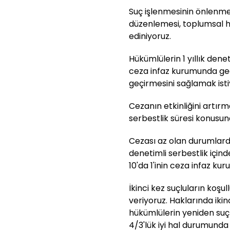
Suç işlenmesinin önlenmes
düzenlemesi, toplumsal h
ediniyoruz.
Hükümlülerin 1 yıllık dene
ceza infaz kurumunda geçi
geçirmesini sağlamak isti
Cezanın etkinliğini artırma
serbestlik süresi konusu
Cezası az olan durumlarda 
denetimli serbestlik içi
10'da 1'inin ceza infaz k
İkinci kez suçluların ko
veriyoruz. Haklarında iki
hükümlülerin yeniden suç
4/3'lük iyi hal durumund