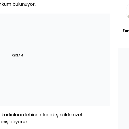
bl
ahkum bulunuyor.
Fe
REKLAM
 kadınların lehine olacak şekilde özel
enişletiyoruz.