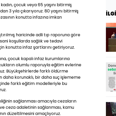
kadın, çocuk veya 65 yaşını bitirmiş
dan 3 yıla çıkarıyoruz. 80 yaşını bitirmiş
İLG
ezasının konutta infazına imkan
tırılmış haricinde adli tıp raporuna göre
sani koşullarda sağlık ve tedavi
in konutta infaz şartlarını getiriyoruz.
ına, çocuk kapalı infaz kurumlarına
ocukların olumlu raporuyla eğitim evlerine
uz. Büyükşehirlerde farklı öldürme
ın daha korunaklı, bir daha suç işlememe
çinde farklı eğitim modelleriyle bu
ruz.
nliğinin sağlanması amacıyla cezaların
ç ve ceza adaletinin sağlanması, kamu
ının düzeltilmesini amaçlıyoruz.