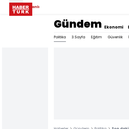
Canlı
Gündem
Ekonomi
Politika
3.Sayfa
Eğitim
Güvenlik
Haberler
Gündem
Politika
Son dakik