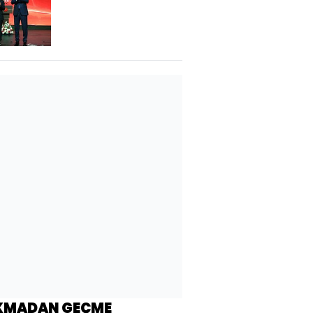
Planı' paylaşımı
KMADAN GEÇME