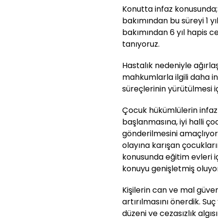
Konutta infaz konusunda; 
bakımından bu süreyi 1 yıl
bakımından 6 yıl hapis c
tanıyoruz.
Hastalık nedeniyle ağırlaş
mahkumlarla ilgili daha in
süreçlerinin yürütülmesi iç
Çocuk hükümlülerin infaz
başlanmasına, iyi halli ç
gönderilmesini amaçlıyor
olayına karışan çocuklar
konusunda eğitim evleri i
konuyu genişletmiş oluyo
Kişilerin can ve mal güve
artırılmasını önerdik. Su
düzeni ve cezasızlık algıs