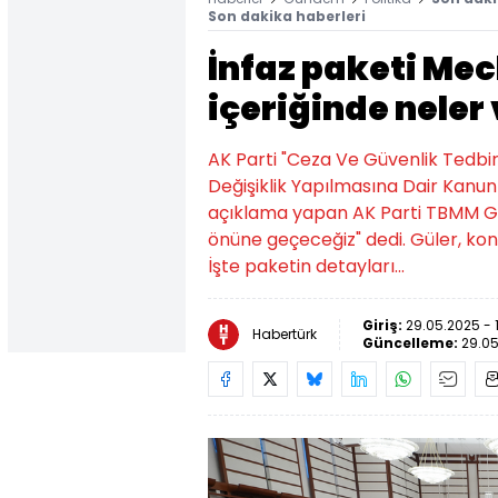
Son dakika haberleri
İnfaz paketi Mec
içeriğinde neler
AK Parti "Ceza Ve Güvenlik Tedbir
Değişiklik Yapılmasına Dair Kanun 
açıklama yapan AK Parti TBMM Gru
önüne geçeceğiz" dedi. Güler, konu
İşte paketin detayları...
Giriş:
29.05.2025 - 
Habertürk
Güncelleme:
29.05