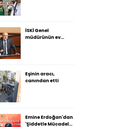
hazırlandı
İSKİ Genel
müdürünün ev
hapsi kaldırıldı
Eşinin aracı,
canından etti
Emine Erdoğan'dan
'Şiddetle Mücadele