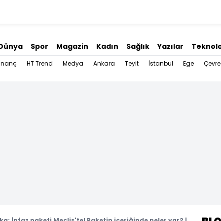
Dünya
Spor
Magazin
Kadın
Sağlık
Yazılar
Teknolo
İnanç
HT Trend
Medya
Ankara
Teyit
İstanbul
Ege
Çevre
a: İnfaz paketi Meclis'te! Paketin içeriğinde neler var? |