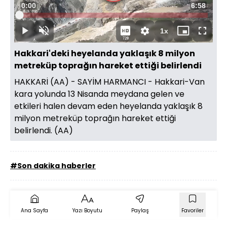
Süre
0:00
Toplam
6:58
Oynat
Yüklendi
:
3.17%
Süre
1x
Oynat
Sesi
Oynatma
Mini
Tam
720
Aç
Hızı
oynatıcı
Ekran
Hakkari'deki heyelanda yaklaşık 8 milyon
metreküp toprağın hareket ettiği belirlendi
HAKKARİ (AA) - SAYİM HARMANCI - Hakkari-Van
kara yolunda 13 Nisanda meydana gelen ve
etkileri halen devam eden heyelanda yaklaşık 8
milyon metreküp toprağın hareket ettiği
belirlendi. (AA)
#Son dakika haberler
Ana Sayfa
Yazı Boyutu
Paylaş
Favoriler