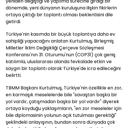
yeniden değiştiği ve yapılma sürecine girdiği bir
dönemde, yeni dünyanın kuruluşuna ilişkin fikirlerin
ortaya çıktığı bir toplantı olması beklentisini dile
getirdi.
Türkiye'nin kasımda bir büyük toplantıya daha ev
sahipliği yapacağını anlatan Kurtulmuş, Birleşmiş
Milletler İklim Değişikliği Çerçeve Sözleşmesi
Konferansı'nın 31. Oturumu'nun (COP31) çok geniş
katılımla, uluslararası alanda fevkalade etkin ve
saygın bir toplantı olarak Türkiye'de icra edileceğini
belirtti.
TBMM Başkanı Kurtulmuş, Türkiye'nin özellikle en zor,
en karmaşık meselelerde bile "savaştan başka bir
yol vardır, çatışmadan başka bir yol vardır" diyerek
ortaya koyduğu yaklaşımların, "en zor meseleler için
bile diplomasinin yolunun açık tutulması gerektiği"
şeklindeki anlayışının, bundan sonra dünyada çok