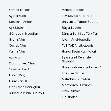
Yemek Tarifleri
Video Haberler
Ayetel Kürsi
TDK Sözlük Anlamları
Saatlerin Anlamı
Üniversite Taban Puanları
Aşk Sözleri
Rüya Tabirleri
Günaydın Mesajları
Dünya Tarihi ve Türk Tarihi
Gram Altın
İslam Ansiklopedisi
Çeyrek Altın
TÜBİTAK Ansiklopedisi
Yarım Altın
Hangi Besin Kaç Kalori
Ata Altın
Eş Anlamlı Kelimeler
Sözlüğü
Cumhuriyet Altını
Hangi Kelime Nasıl Yazılır?
22 Ayar Bilezik
En Güzel Sözler
1 Dolar Kaç TL
Metrobüs Durakları
1 Euro Kaç TL
Marmaray Durakları
Canlı Maç Sonuçları
Erkek İsimleri
Süper Lig Puan Durumu
Kız İsimleri