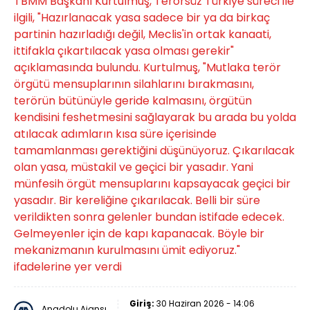
TBMM Başkanı Kurtulmuş, Terörsüz Türkiye süreci ile
ilgili, "Hazırlanacak yasa sadece bir ya da birkaç
partinin hazırladığı değil, Meclis'in ortak kanaati,
ittifakla çıkartılacak yasa olması gerekir"
açıklamasında bulundu. Kurtulmuş, "Mutlaka terör
örgütü mensuplarının silahlarını bırakmasını,
terörün bütünüyle geride kalmasını, örgütün
kendisini feshetmesini sağlayarak bu arada bu yolda
atılacak adımların kısa süre içerisinde
tamamlanması gerektiğini düşünüyoruz. Çıkarılacak
olan yasa, müstakil ve geçici bir yasadır. Yani
münfesih örgüt mensuplarını kapsayacak geçici bir
yasadır. Bir kereliğine çıkarılacak. Belli bir süre
verildikten sonra gelenler bundan istifade edecek.
Gelmeyenler için de kapı kapanacak. Böyle bir
mekanizmanın kurulmasını ümit ediyoruz."
ifadelerine yer verdi
Giriş:
30 Haziran 2026 - 14:06
Anadolu Ajansı