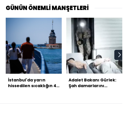
GÜNÜN ÖNEMLİ MANŞETLERİ
İstanbul'da yarın
Adalet Bakanı Gürlek:
hissedilen sıcaklığın 40
Şah damarlarını
dereceyi bulması
kesiyoruz
bekleniyor!