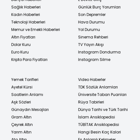
Sağlık Haberleri
Günlük Burç Yorumları
Kadın Haberleri
Son Depremler
Teknoloji Haberleri
Hava Durumu
Memur ve Emekli Haberleri
Yol Durumu
Altın Fiyatları
Sinema Rehberi
Dolar Kuru
TV Yayın Akışı
Euro Kuru
Instagram Dondurma
Kripto Para Fiyatları
Instagram Silme
Yemek Tarifleri
Video Haberler
Ayetel Kürsi
TDK Sözlük Anlamları
Saatlerin Anlamı
Üniversite Taban Puanları
Aşk Sözleri
Rüya Tabirleri
Günaydın Mesajları
Dünya Tarihi ve Türk Tarihi
Gram Altın
İslam Ansiklopedisi
Çeyrek Altın
TÜBİTAK Ansiklopedisi
Yarım Altın
Hangi Besin Kaç Kalori
Ata Altın
Eş Anlamlı Kelimeler