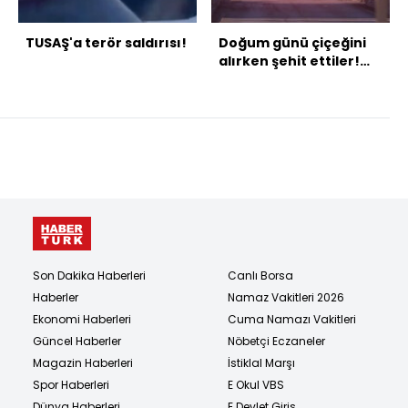
TUSAŞ'a terör saldırısı!
Doğum günü çiçeğini
alırken şehit ettiler!
Yüreğimize gömdük
sizi!
Son Dakika Haberleri
Canlı Borsa
Haberler
Namaz Vakitleri 2026
Ekonomi Haberleri
Cuma Namazı Vakitleri
Güncel Haberler
Nöbetçi Eczaneler
Magazin Haberleri
İstiklal Marşı
Spor Haberleri
E Okul VBS
Dünya Haberleri
E Devlet Giriş