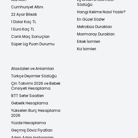
Sözlüğü
Cumhuriyet Altını
Hangi Kelime Nasıl Yazılır?
22 Ayar Bilezik
En Güzel Sözler
1 Dolar Kaç TL
Metrobüs Durakları
1 Euro Kaç TL
Marmaray Durakları
Canlı Maç Sonuçları
Erkek İsimleri
Süper Lig Puan Durumu
Kız İsimleri
Atasözleri ve Anlamları
Türkçe Deyimler Sözlüğü
Çin Takvimi 2026 ve Bebek
Cinsiyeti Hesaplama
İETT Sefer Saatleri
Gebelik Hesaplama
Yükselen Burç Hesaplama
2026
Yüzde Hesaplama
Geçmiş Döviz Fiyatları
Adım Adım Instagram