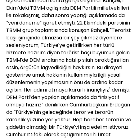
açıklamalarından sonra gerçekleştirildi. Bahçeli, 1
Ekim’deki TBMM açılışında DEM Partili milletvekilleri
ile tokalaşmış, daha sonra yaptığı açıklamada da
“yeni döneme” işaret etmişti. 22 Ekim’deki partisinin
TBMM grup toplantısında konuşan Bahçeli, "Terörist
başı işin içinde olmazsa bir şey çıkmaz diyenlere
sesleniyorum; Türkiye'ye getirilirken her türlü
hizmete hazırım diyen terörist başı buyursun gelsin
TBMM'de DEM sıralarına katılıp silah bıraktığını ilan
etsin, örgütün lağvedildiğini haykırsın. Bu dirayeti
gösterirse umut hakkının kullanımıyla ilgili yasal
düzenlemenin yapılmasının önü de ardına kadar
açılsın. Her adımı atmaya kararlı, inançlıyız"
demişti
.
DEM Parti’den yapılan
açıklamada
da “İnisiyatif
almaya hazırız” denilirken Cumhurbaşkanı Erdoğan
da "Türkiye'nin geleceğinde terör ve terörün
karanlık yüzüne yer yoktur. Hep beraber terörün ve
şiddetin olmadığı bir Türkiye'yi inşa edelim istiyoruz.
Cumhur İttifakı olarak açtığımız tarihi fırsat