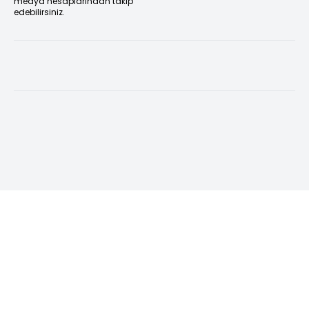
medya hesaplarından takip
edebilirsiniz.