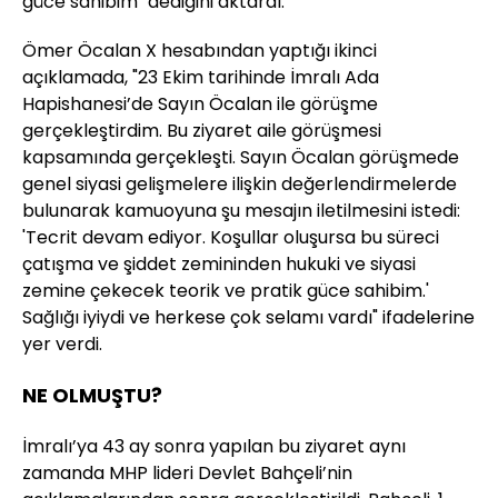
güce sahibim" dediğini aktardı.
Ömer Öcalan X hesabından yaptığı ikinci
açıklamada, "23 Ekim tarihinde İmralı Ada
Hapishanesi’de Sayın Öcalan ile görüşme
gerçekleştirdim. Bu ziyaret aile görüşmesi
kapsamında gerçekleşti. Sayın Öcalan görüşmede
genel siyasi gelişmelere ilişkin değerlendirmelerde
bulunarak kamuoyuna şu mesajın iletilmesini istedi:
'Tecrit devam ediyor. Koşullar oluşursa bu süreci
çatışma ve şiddet zemininden hukuki ve siyasi
zemine çekecek teorik ve pratik güce sahibim.'
Sağlığı iyiydi ve herkese çok selamı vardı" ifadelerine
yer verdi.
NE OLMUŞTU?
İmralı’ya 43 ay sonra yapılan bu ziyaret aynı
zamanda MHP lideri Devlet Bahçeli’nin