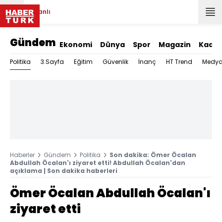
Canlı
Gündem
Ekonomi
Dünya
Spor
Magazin
Kadın
Politika
3.Sayfa
Eğitim
Güvenlik
İnanç
HT Trend
Medy
Haberler
Gündem
Politika
Son dakika: Ömer Öcalan
Abdullah Öcalan'ı ziyaret etti! Abdullah Öcalan'dan
açıklama | Son dakika haberleri
Ömer Öcalan Abdullah Öcalan'ı
ziyaret etti