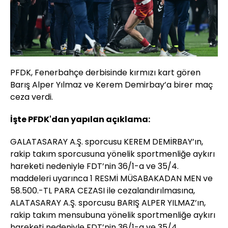
PFDK, Fenerbahçe derbisinde kırmızı kart gören
Barış Alper Yılmaz ve Kerem Demirbay’a birer maç
ceza verdi.
İşte PFDK'dan yapılan açıklama:
GALATASARAY A.Ş. sporcusu KEREM DEMİRBAY’ın,
rakip takım sporcusuna yönelik sportmenliğe aykırı
hareketi nedeniyle FDT’nin 36/1-a ve 35/4.
maddeleri uyarınca 1 RESMİ MÜSABAKADAN MEN ve
58.500.-TL PARA CEZASI ile cezalandırılmasına,
ALATASARAY A.Ş. sporcusu BARIŞ ALPER YILMAZ’ın,
rakip takım mensubuna yönelik sportmenliğe aykırı
hareketi nedeniyle FDT’nin 36/1-a ve 35/4.