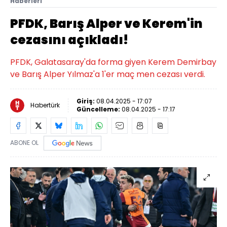
Haberleri
PFDK, Barış Alper ve Kerem'in
cezasını açıkladı!
PFDK, Galatasaray'da forma giyen Kerem Demirbay
ve Barış Alper Yılmaz'a 1'er maç men cezası verdi.
Giriş:
08.04.2025 - 17:07
Habertürk
Güncelleme:
08.04.2025 - 17:17
ABONE OL