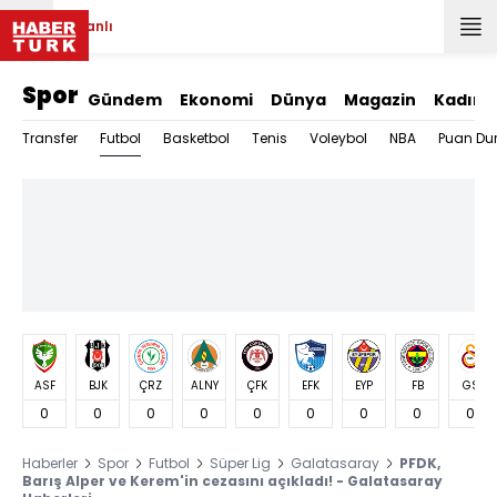
Canlı
Spor
Gündem
Ekonomi
Dünya
Magazin
Kadın
Futbol
Transfer
Basketbol
Tenis
Voleybol
NBA
Puan Du
ASF
BJK
ÇRZ
ALNY
ÇFK
EFK
EYP
FB
GS
0
0
0
0
0
0
0
0
0
Haberler
Spor
Futbol
Süper Lig
Galatasaray
PFDK,
Barış Alper ve Kerem'in cezasını açıkladı! - Galatasaray