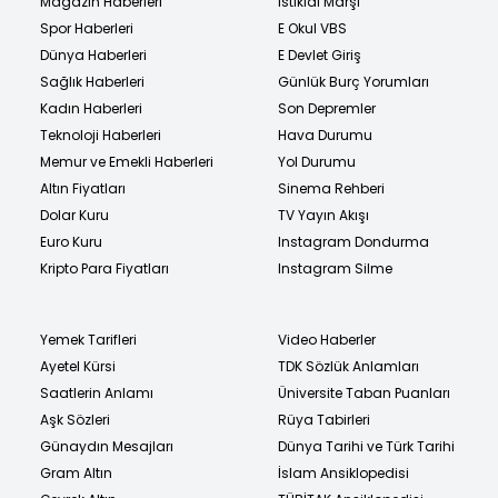
Magazin Haberleri
İstiklal Marşı
Spor Haberleri
E Okul VBS
Dünya Haberleri
E Devlet Giriş
Sağlık Haberleri
Günlük Burç Yorumları
Kadın Haberleri
Son Depremler
Teknoloji Haberleri
Hava Durumu
Memur ve Emekli Haberleri
Yol Durumu
Altın Fiyatları
Sinema Rehberi
Dolar Kuru
TV Yayın Akışı
Euro Kuru
Instagram Dondurma
Kripto Para Fiyatları
Instagram Silme
Yemek Tarifleri
Video Haberler
Ayetel Kürsi
TDK Sözlük Anlamları
Saatlerin Anlamı
Üniversite Taban Puanları
Aşk Sözleri
Rüya Tabirleri
Günaydın Mesajları
Dünya Tarihi ve Türk Tarihi
Gram Altın
İslam Ansiklopedisi