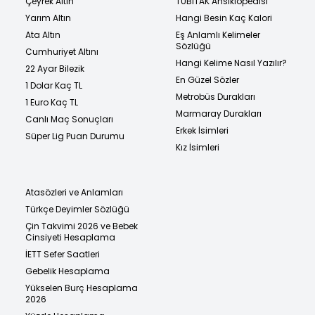
Çeyrek Altın
TÜBİTAK Ansiklopedisi
Yarım Altın
Hangi Besin Kaç Kalori
Ata Altın
Eş Anlamlı Kelimeler
Sözlüğü
Cumhuriyet Altını
Hangi Kelime Nasıl Yazılır?
22 Ayar Bilezik
En Güzel Sözler
1 Dolar Kaç TL
Metrobüs Durakları
1 Euro Kaç TL
Marmaray Durakları
Canlı Maç Sonuçları
Erkek İsimleri
Süper Lig Puan Durumu
Kız İsimleri
Atasözleri ve Anlamları
Türkçe Deyimler Sözlüğü
Çin Takvimi 2026 ve Bebek
Cinsiyeti Hesaplama
İETT Sefer Saatleri
Gebelik Hesaplama
Yükselen Burç Hesaplama
2026