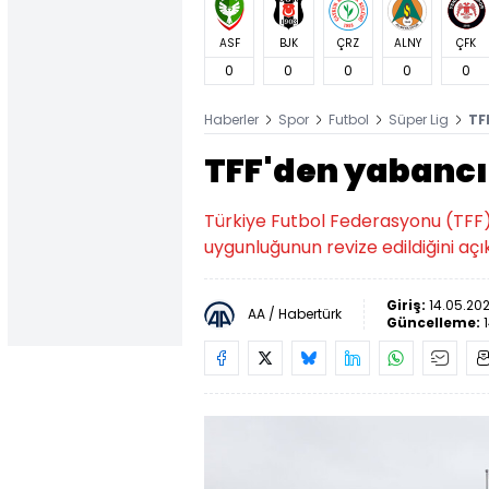
ASF
BJK
ÇRZ
ALNY
ÇFK
0
0
0
0
0
Haberler
Spor
Futbol
Süper Lig
TF
TFF'den yabancı
Türkiye Futbol Federasyonu (TFF)
uygunluğunun revize edildiğini açık
Giriş:
14.05.202
AA / Habertürk
Güncelleme: