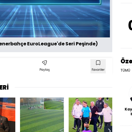
Oynat
(Fenerbahçe EuroLeague'de Seri Peşinde)
Öze
Paylaş
Favoriler
TÜMÜ
ERİ
Kay
De
haf
a