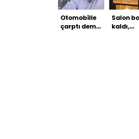
Otomobille
Salon b
çarptı demir
kaldı,
çubukla
başkanı
öldürdü!
sesi titr