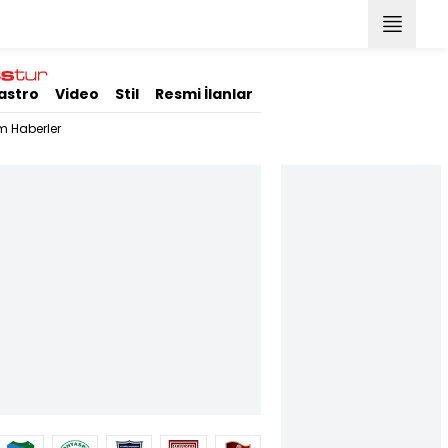
astro
Video
Stil
Resmi İlanlar
m Haberler