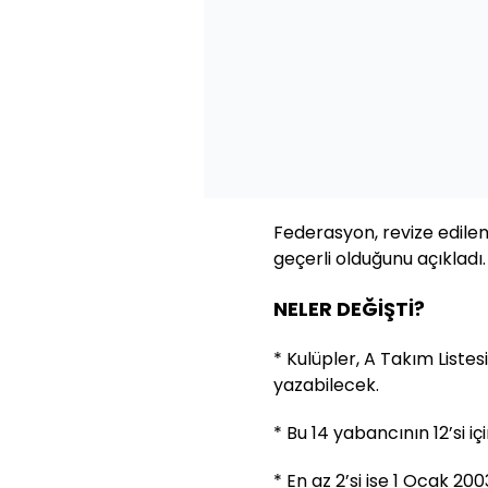
Federasyon, revize edilen k
geçerli olduğunu açıkladı.
NELER DEĞİŞTİ?
* Kulüpler, A Takım Liste
yazabilecek.
* Bu 14 yabancının 12’si iç
* En az 2’si ise 1 Ocak 2