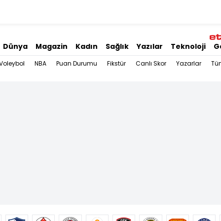
Dünya
Magazin
Kadın
Sağlık
Yazılar
Teknoloji
G
Voleybol
NBA
Puan Durumu
Fikstür
Canlı Skor
Yazarlar
Tü