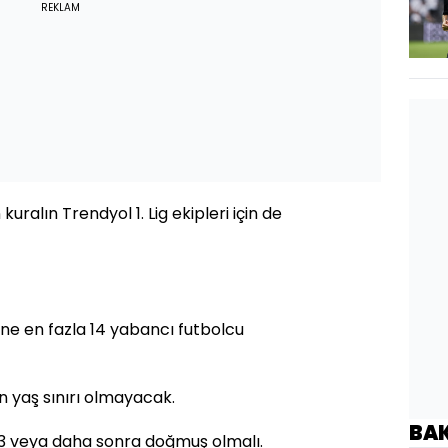
REKLAM
uralın Trendyol 1. Lig ekipleri için de
sine en fazla 14 yabancı futbolcu
in yaş sınırı olmayacak.
BA
003 veya daha sonra doğmuş olmalı.