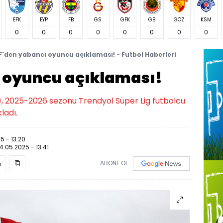
EFK
EYP
FB
GS
GFK
GB
GÖZ
KSM
0
0
0
0
0
0
0
0
F'den yabancı oyuncu açıklaması! - Futbol Haberleri
 oyuncu açıklaması!
, 2025-2026 sezonu Trendyol Süper Lig futbolcu
ladı.
5 - 13:20
14.05.2025 - 13:41
ABONE OL