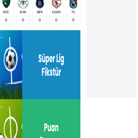
KOC
KON
İBFK
SAMS
TS
0
0
0
0
0