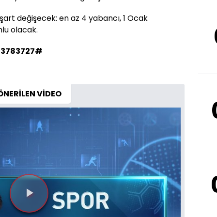
art değişecek: en az 4 yabancı, 1 Ocak
lu olacak.
#3783727#
ÖNERİLEN VİDEO
Videoyu