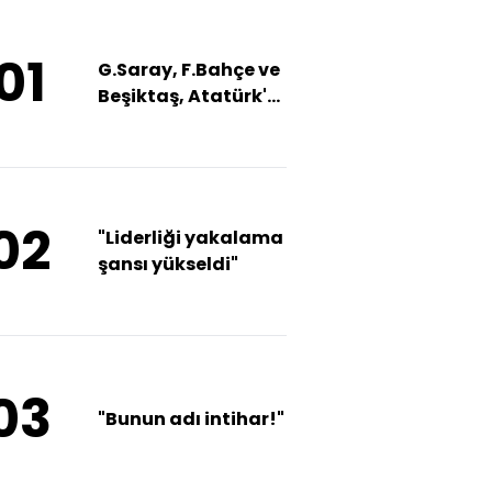
01
G.Saray, F.Bahçe ve
Beşiktaş, Atatürk'ü
andı
02
"Liderliği yakalama
şansı yükseldi"
03
"Bunun adı intihar!"