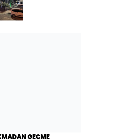
Aynı silahla kendini
öldürdü
KMADAN GEÇME