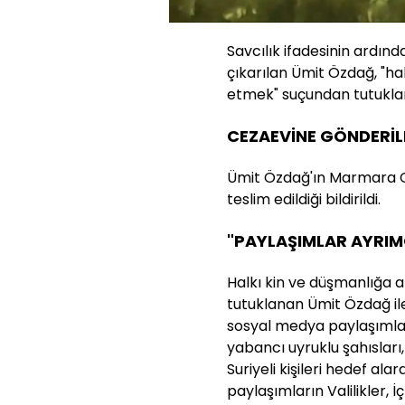
Sesi
Aç
Savcılık ifadesinin ardın
çıkarılan Ümit Özdağ, "ha
etmek" suçundan tutukla
CEZAEVİNE GÖNDERİL
Ümit Özdağ'ın Marmara Ce
teslim edildiği bildirildi.
"PAYLAŞIMLAR AYRIMC
Halkı kin ve düşmanlığa 
tutuklanan Ümit Özdağ ile 
sosyal medya paylaşımlar
yabancı uyruklu şahısları, 
Suriyeli kişileri hedef al
paylaşımların Valilikler, İ