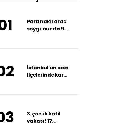
01
Para nakil aracı
soygununda 9
tutuklama
02
İstanbul'un bazı
ilçelerinde kar
yağışı etkili olmaya
başladı
03
3. çocuk katil
vakası! 17
yaşındaki Atlas