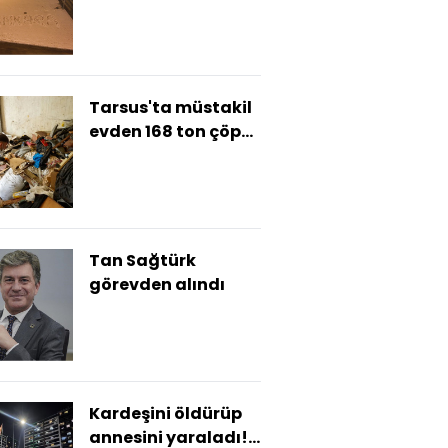
Tarsus'ta müstakil
evden 168 ton çöp
çıkarıldı
Tan Sağtürk
görevden alındı
Kardeşini öldürüp
annesini yaraladı!