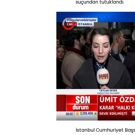
suçundan tutuklandı.
Video
Oynatıcısı
yükleniyor.
Yüklendi
:
0%
Sesi
Aç
İstanbul Cumhuriyet Başs