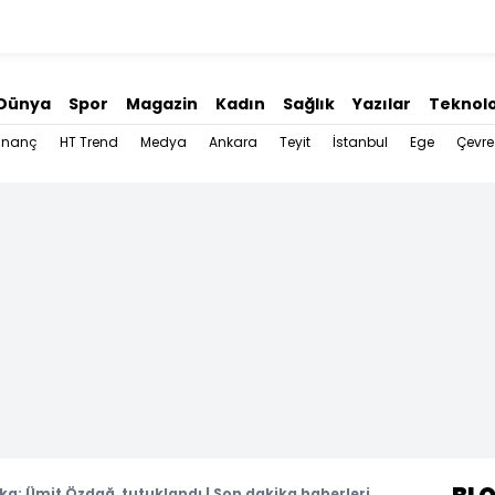
Dünya
Spor
Magazin
Kadın
Sağlık
Yazılar
Teknolo
İnanç
HT Trend
Medya
Ankara
Teyit
İstanbul
Ege
Çevre
ka: Ümit Özdağ, tutuklandı | Son dakika haberleri