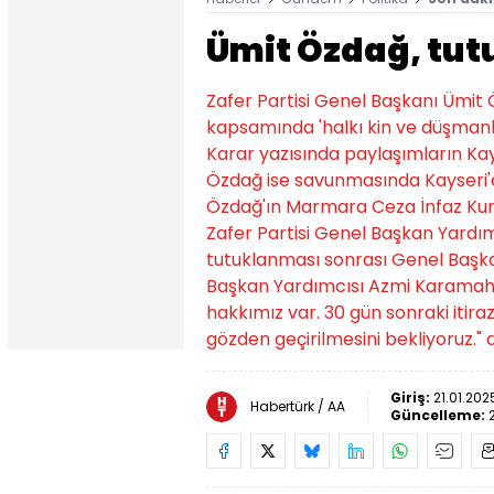
Ümit Özdağ, tut
Zafer Partisi Genel Başkanı Ümit
kapsamında 'halkı kin ve düşmanl
Karar yazısında paylaşımların Kays
Özdağ ise savunmasında Kayseri'd
Özdağ'ın Marmara Ceza İnfaz Kurumu'
Zafer Partisi Genel Başkan Yardım
tutuklanması sonrası Genel Başkan 
Başkan Yardımcısı Azmi Karamahmut
hakkımız var. 30 gün sonraki itiraz
gözden geçirilmesini bekliyoruz." 
Giriş:
21.01.202
Habertürk / AA
Güncelleme: