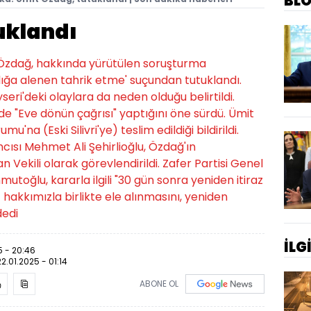
BL
uklandı
 Özdağ, hakkında yürütülen soruşturma
ığa alenen tahrik etme' suçundan tutuklandı.
eri'deki olaylara da neden olduğu belirtildi.
e "Eve dönün çağrısı" yaptığını öne sürdü. Ümit
na (Eski Silivri'ye) teslim edildiği bildirildi.
cısı Mehmet Ali Şehirlioğlu, Özdağ'ın
Vekili olarak görevlendirildi. Zafer Partisi Genel
oğlu, kararla ilgili "30 gün sonra yeniden itiraz
 hakkımızla birlikte ele alınmasını, yeniden
dedi
İLG
5 - 20:46
22.01.2025 - 01:14
ABONE OL