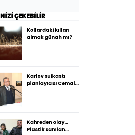
İNİZİ ÇEKEBİLİR
Kollardaki kılları
almak günah mı?
Karlov suikastı
planlayıcısı Cemal
Karaata adını
değiştirmiş
Kahreden olay...
Plastik sanılan