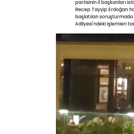
partisinin il başkanları 
Recep Tayyip Erdoğan hakk
başlatılan soruşturmada 
Adliyesi'ndeki işlemleri 
Yüklendi
:
19.09%