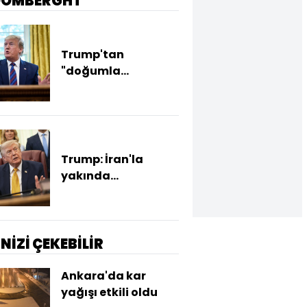
OOMBERGHT
Trump'tan
"doğumla
vatandaşlık" kararı
Trump: İran'la
yakında
anlaşmaya
varabiliriz
İNİZİ ÇEKEBİLİR
Ankara'da kar
yağışı etkili oldu