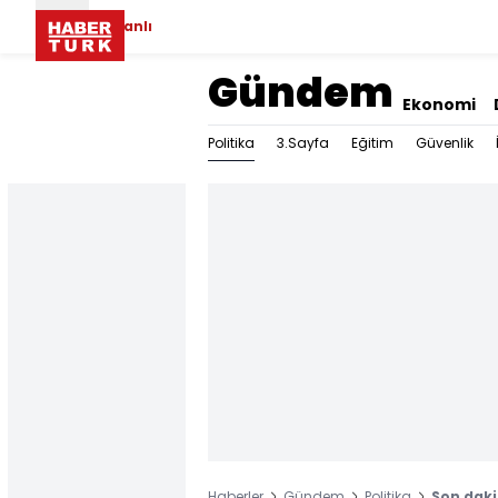
Canlı
Gündem
Ekonomi
Politika
3.Sayfa
Eğitim
Güvenlik
Haberler
Gündem
Politika
Son daki