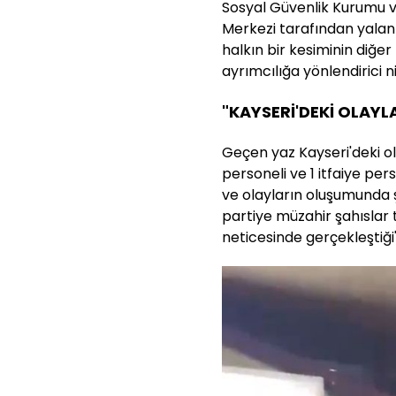
Sosyal Güvenlik Kurumu 
Merkezi tarafından yalanl
halkın bir kesiminin diğe
ayrımcılığa yönlendirici nit
"KAYSERİ'DEKİ OLAY
Geçen yaz Kayseri'deki ol
personeli ve 1 itfaiye p
ve olayların oluşumunda 
partiye müzahir şahıslar
neticesinde gerçekleştiği