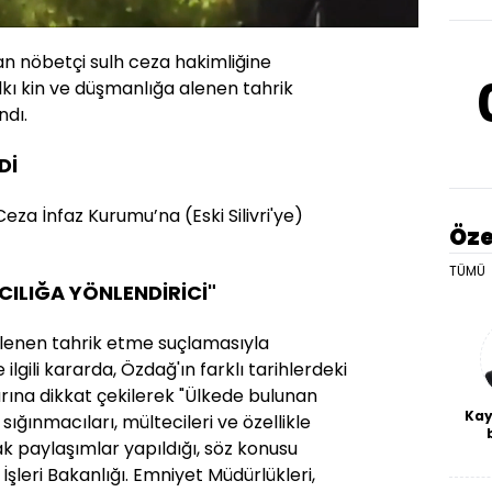
Oynatma
Hızı
dan nöbetçi sulh ceza hakimliğine
lkı kin ve düşmanlığa alenen tahrik
ndı.
Dİ
za İnfaz Kurumu’na (Eski Silivri'ye)
Öze
TÜMÜ
ILIĞA YÖNLENDİRİCİ"
alenen tahrik etme suçlamasıyla
ilgili kararda, Özdağ'ın farklı tarihlerdeki
ına dikkat çekilerek "Ülkede bulunan
Kay
sığınmacıları, mültecileri ve özellikle
arak paylaşımlar yapıldığı, söz konusu
De
haf
ç İşleri Bakanlığı. Emniyet Müdürlükleri,
a