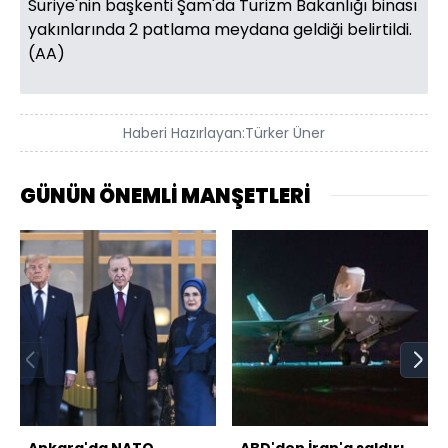
Suriye'nin başkenti Şam'da Turizm Bakanlığı binası
yakınlarında 2 patlama meydana geldiği belirtildi.
(AA)
Haberi Hazırlayan:
Türker Üner
GÜNÜN ÖNEMLİ MANŞETLERİ
Ankara'da NATO
ABD'den İran'a saldırı