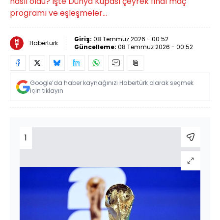
nasıl oldu? İşte Dünya Kupası çeyrek final maç
programı ve eşleşmeler...
Giriş:
08 Temmuz 2026 - 00:52
Habertürk
Güncelleme:
08 Temmuz 2026 - 00:52
Google’da haber kaynağınızı Habertürk olarak seçmek
için tıklayın
1