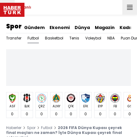
Canlı
Spor
Gündem
Ekonomi
Dünya
Magazin
Kadın
Futbol
Transfer
Basketbol
Tenis
Voleybol
NBA
Puan Du
ASF
BJK
ÇRZ
ALNY
ÇFK
EFK
EYP
FB
GS
0
0
0
0
0
0
0
0
0
Haberler
Spor
Futbol
2026 FIFA Dünya Kupası çeyrek
final maçları ne zaman? İşte Dünya Kupası çeyrek final