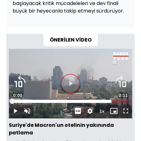
başlayacak kritik mücadeleleri ve dev finali
büyük bir heyecanla takip etmeyi sürdürüyor.
ÖNERİLEN VİDEO
Videoyu
Süre
0:00
Toplam
0:11
Oynat
Yüklendi
:
85.03%
Süre
1x
Oynat
Sesi
Oynatma
Mini
Tam
Aç
Hızı
oynatıcı
Ekran
Suriye'de Macron'un otelinin yakınında
patlama