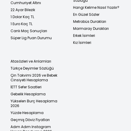
Sözlüğü
Cumhuriyet Altını
Hangi Kelime Nasıl Yazılır?
22 Ayar Bilezik
En Güzel Sözler
1 Dolar Kaç TL
Metrobüs Durakları
1 Euro Kaç TL
Marmaray Durakları
Canlı Maç Sonuçları
Erkek İsimleri
Süper Lig Puan Durumu
Kız İsimleri
Atasözleri ve Anlamları
Türkçe Deyimler Sözlüğü
Çin Takvimi 2026 ve Bebek
Cinsiyeti Hesaplama
İETT Sefer Saatleri
Gebelik Hesaplama
Yükselen Burç Hesaplama
2026
Yüzde Hesaplama
Geçmiş Döviz Fiyatları
Adım Adım Instagram