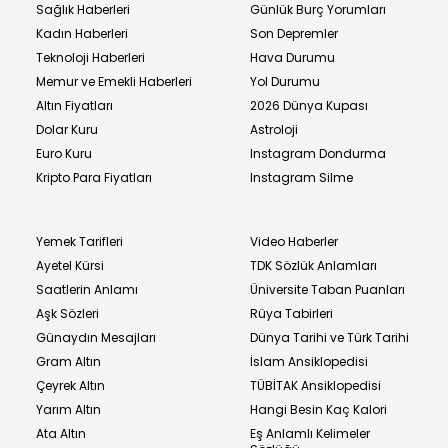
Sağlık Haberleri
Günlük Burç Yorumları
Kadın Haberleri
Son Depremler
Teknoloji Haberleri
Hava Durumu
Memur ve Emekli Haberleri
Yol Durumu
Altın Fiyatları
2026 Dünya Kupası
Dolar Kuru
Astroloji
Euro Kuru
Instagram Dondurma
Kripto Para Fiyatları
Instagram Silme
Yemek Tarifleri
Video Haberler
Ayetel Kürsi
TDK Sözlük Anlamları
Saatlerin Anlamı
Üniversite Taban Puanları
Aşk Sözleri
Rüya Tabirleri
Günaydın Mesajları
Dünya Tarihi ve Türk Tarihi
Gram Altın
İslam Ansiklopedisi
Çeyrek Altın
TÜBİTAK Ansiklopedisi
Yarım Altın
Hangi Besin Kaç Kalori
Ata Altın
Eş Anlamlı Kelimeler