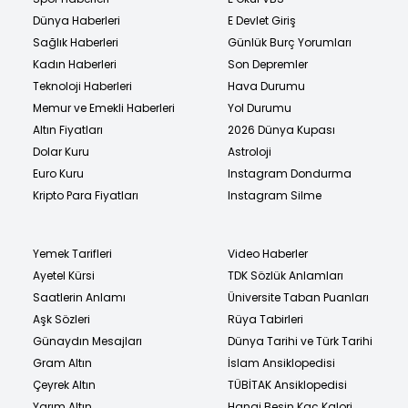
Dünya Haberleri
E Devlet Giriş
Sağlık Haberleri
Günlük Burç Yorumları
Kadın Haberleri
Son Depremler
Teknoloji Haberleri
Hava Durumu
Memur ve Emekli Haberleri
Yol Durumu
Altın Fiyatları
2026 Dünya Kupası
Dolar Kuru
Astroloji
Euro Kuru
Instagram Dondurma
Kripto Para Fiyatları
Instagram Silme
Yemek Tarifleri
Video Haberler
Ayetel Kürsi
TDK Sözlük Anlamları
Saatlerin Anlamı
Üniversite Taban Puanları
Aşk Sözleri
Rüya Tabirleri
Günaydın Mesajları
Dünya Tarihi ve Türk Tarihi
Gram Altın
İslam Ansiklopedisi
Çeyrek Altın
TÜBİTAK Ansiklopedisi
Yarım Altın
Hangi Besin Kaç Kalori