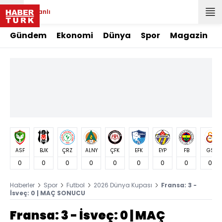
Canlı
Gündem
Ekonomi
Dünya
Spor
Magazin
ASF
BJK
ÇRZ
ALNY
ÇFK
EFK
EYP
FB
GS
0
0
0
0
0
0
0
0
0
Haberler
Spor
Futbol
2026 Dünya Kupası
Fransa: 3 -
İsveç: 0 | MAÇ SONUCU
Fransa: 3 - İsveç: 0 | MAÇ