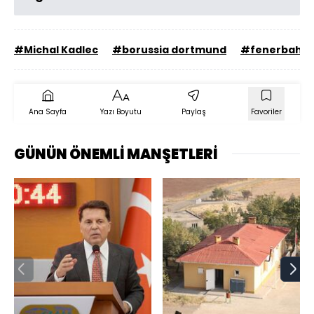
#Michal Kadlec
#borussia dortmund
#fenerbahç
Ana Sayfa
Yazı Boyutu
Paylaş
Favoriler
GÜNÜN ÖNEMLİ MANŞETLERİ