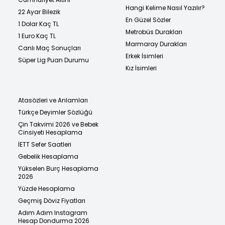
Hangi Kelime Nasıl Yazılır?
22 Ayar Bilezik
En Güzel Sözler
1 Dolar Kaç TL
Metrobüs Durakları
1 Euro Kaç TL
Marmaray Durakları
Canlı Maç Sonuçları
Erkek İsimleri
Süper Lig Puan Durumu
Kız İsimleri
Atasözleri ve Anlamları
Türkçe Deyimler Sözlüğü
Çin Takvimi 2026 ve Bebek
Cinsiyeti Hesaplama
İETT Sefer Saatleri
Gebelik Hesaplama
Yükselen Burç Hesaplama
2026
Yüzde Hesaplama
Geçmiş Döviz Fiyatları
Adım Adım Instagram
Hesap Dondurma 2026