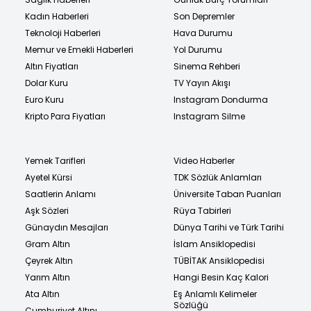
Kadın Haberleri
Son Depremler
Teknoloji Haberleri
Hava Durumu
Memur ve Emekli Haberleri
Yol Durumu
Altın Fiyatları
Sinema Rehberi
Dolar Kuru
TV Yayın Akışı
Euro Kuru
Instagram Dondurma
Kripto Para Fiyatları
Instagram Silme
Yemek Tarifleri
Video Haberler
Ayetel Kürsi
TDK Sözlük Anlamları
Saatlerin Anlamı
Üniversite Taban Puanları
Aşk Sözleri
Rüya Tabirleri
Günaydın Mesajları
Dünya Tarihi ve Türk Tarihi
Gram Altın
İslam Ansiklopedisi
Çeyrek Altın
TÜBİTAK Ansiklopedisi
Yarım Altın
Hangi Besin Kaç Kalori
Ata Altın
Eş Anlamlı Kelimeler
Sözlüğü
Cumhuriyet Altını