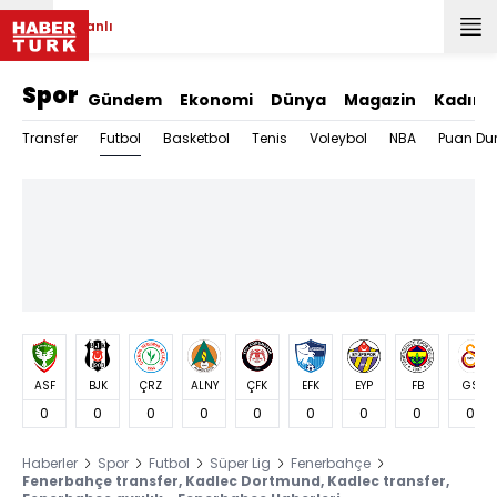
Canlı
Spor
Gündem
Ekonomi
Dünya
Magazin
Kadın
Futbol
Transfer
Basketbol
Tenis
Voleybol
NBA
Puan Du
ASF
BJK
ÇRZ
ALNY
ÇFK
EFK
EYP
FB
GS
0
0
0
0
0
0
0
0
0
Haberler
Spor
Futbol
Süper Lig
Fenerbahçe
Fenerbahçe transfer, Kadlec Dortmund, Kadlec transfer,