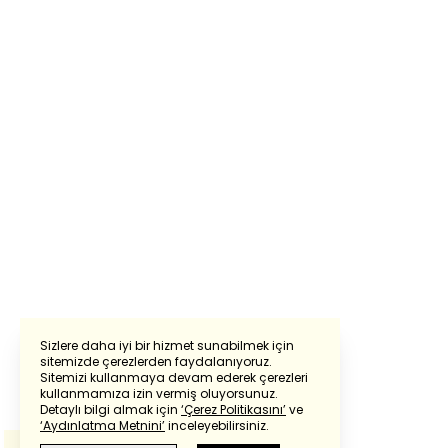
Sizlere daha iyi bir hizmet sunabilmek için
sitemizde çerezlerden faydalanıyoruz.
Sitemizi kullanmaya devam ederek çerezleri
Powered by
Translate
kullanmamıza izin vermiş oluyorsunuz.
Detaylı bilgi almak için
‘Çerez Politikasını’
ve
‘Aydınlatma Metnini’
inceleyebilirsiniz.
Bu çeviride
Google Translete
kullanılmıştır.