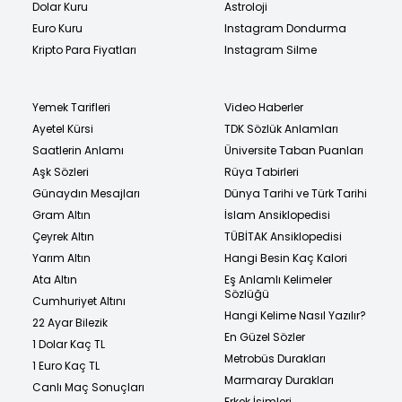
Dolar Kuru
Astroloji
Euro Kuru
Instagram Dondurma
Kripto Para Fiyatları
Instagram Silme
Yemek Tarifleri
Video Haberler
Ayetel Kürsi
TDK Sözlük Anlamları
Saatlerin Anlamı
Üniversite Taban Puanları
Aşk Sözleri
Rüya Tabirleri
Günaydın Mesajları
Dünya Tarihi ve Türk Tarihi
Gram Altın
İslam Ansiklopedisi
Çeyrek Altın
TÜBİTAK Ansiklopedisi
Yarım Altın
Hangi Besin Kaç Kalori
Ata Altın
Eş Anlamlı Kelimeler
Sözlüğü
Cumhuriyet Altını
Hangi Kelime Nasıl Yazılır?
22 Ayar Bilezik
En Güzel Sözler
1 Dolar Kaç TL
Metrobüs Durakları
1 Euro Kaç TL
Marmaray Durakları
Canlı Maç Sonuçları
Erkek İsimleri