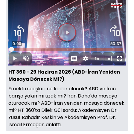
Videoyu
Süre
0:00
Toplam
53:37
Oynat
Yüklendi
:
0.23%
Süre
1x
Oynat
Sesi
Oynatma
Mini
Tam
Aç
Hızı
oynatıcı
Ekran
HT 360 - 29 Haziran 2026 (ABD-İran Yeniden
Masaya Dönecek Mi?)
Emekli maaşları ne kadar olacak? ABD ve İran
barışa yakın mı uzak mı? İran Doha'da masaya
oturacak mı? ABD-İran yeniden masaya dönecek
mi? HT 360'ta Dilek Gül sordu; Akademisyen Dr.
Yusuf Bahadır Keskin ve Akademisyen Prof. Dr.
İsmail Ermağan anlattı.