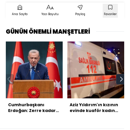
Ana Sayfa
Yazı Boyutu
Paylaş
Favoriler
GÜNÜN ÖNEMLİ MANŞETLERİ
Cumhurbaşkanı
Aziz Yıldırım'ın kızının
Erdoğan: Zerre kadar
evinde kuaför kadın
kaale almıyoruz
hayatını kaybetti