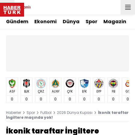
Canlı
Gündem
Ekonomi
Dünya
Spor
Magazin
ASF
BJK
ÇRZ
ALNY
ÇFK
EFK
EYP
FB
GS
0
0
0
0
0
0
0
0
0
Haberler
Spor
Futbol
2026 Dünya Kupası
İkonik taraftar
İngiltere maçında yok!
İkonik taraftar İngiltere