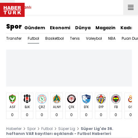
Canlı
Spor
Gündem
Ekonomi
Dünya
Magazin
Kadın
Futbol
Transfer
Basketbol
Tenis
Voleybol
NBA
Puan Du
ASF
BJK
ÇRZ
ALNY
ÇFK
EFK
EYP
FB
GS
0
0
0
0
0
0
0
0
0
Haberler
Spor
Futbol
Süper Lig
Süper Lig'de 36.
haftanın VAR kayıtları açıklandı - Futbol Haberleri