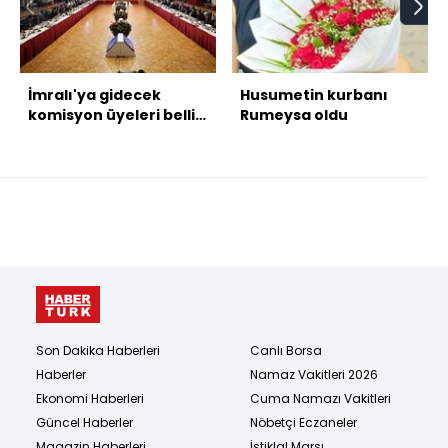
İmralı'ya gidecek
Husumetin kurbanı
komisyon üyeleri belli
Rumeysa oldu
oldu
Son Dakika Haberleri
Canlı Borsa
Haberler
Namaz Vakitleri 2026
Ekonomi Haberleri
Cuma Namazı Vakitleri
Güncel Haberler
Nöbetçi Eczaneler
Magazin Haberleri
İstiklal Marşı