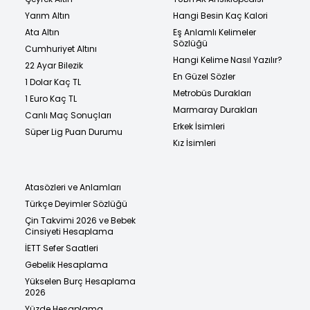
Yarım Altın
Hangi Besin Kaç Kalori
Ata Altın
Eş Anlamlı Kelimeler
Sözlüğü
Cumhuriyet Altını
Hangi Kelime Nasıl Yazılır?
22 Ayar Bilezik
En Güzel Sözler
1 Dolar Kaç TL
Metrobüs Durakları
1 Euro Kaç TL
Marmaray Durakları
Canlı Maç Sonuçları
Erkek İsimleri
Süper Lig Puan Durumu
Kız İsimleri
Atasözleri ve Anlamları
Türkçe Deyimler Sözlüğü
Çin Takvimi 2026 ve Bebek
Cinsiyeti Hesaplama
İETT Sefer Saatleri
Gebelik Hesaplama
Yükselen Burç Hesaplama
2026
Yüzde Hesaplama