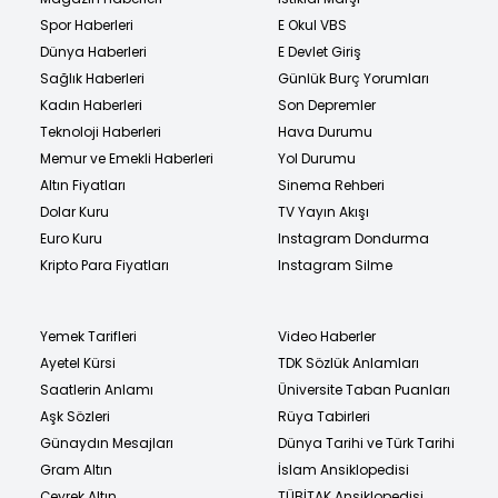
Spor Haberleri
E Okul VBS
Dünya Haberleri
E Devlet Giriş
Sağlık Haberleri
Günlük Burç Yorumları
Kadın Haberleri
Son Depremler
Teknoloji Haberleri
Hava Durumu
Memur ve Emekli Haberleri
Yol Durumu
Altın Fiyatları
Sinema Rehberi
Dolar Kuru
TV Yayın Akışı
Euro Kuru
Instagram Dondurma
Kripto Para Fiyatları
Instagram Silme
Yemek Tarifleri
Video Haberler
Ayetel Kürsi
TDK Sözlük Anlamları
Saatlerin Anlamı
Üniversite Taban Puanları
Aşk Sözleri
Rüya Tabirleri
Günaydın Mesajları
Dünya Tarihi ve Türk Tarihi
Gram Altın
İslam Ansiklopedisi
Çeyrek Altın
TÜBİTAK Ansiklopedisi