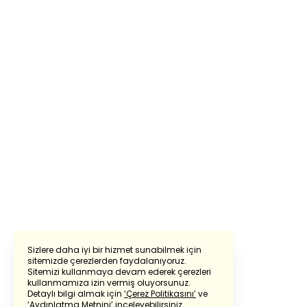
Sizlere daha iyi bir hizmet sunabilmek için
sitemizde çerezlerden faydalanıyoruz.
Sitemizi kullanmaya devam ederek çerezleri
Powered by
Translate
kullanmamıza izin vermiş oluyorsunuz.
Detaylı bilgi almak için
‘Çerez Politikasını’
ve
‘Aydınlatma Metnini’
inceleyebilirsiniz.