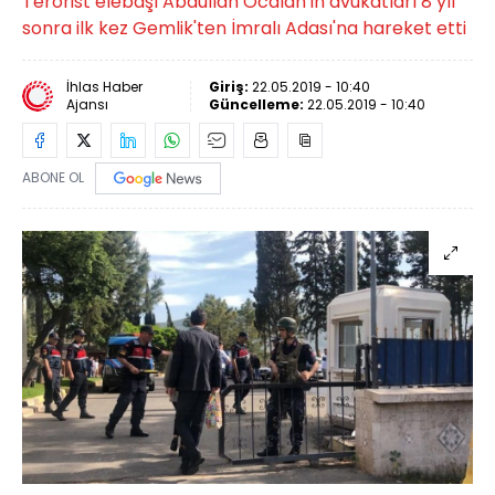
Terörist elebaşı Abdullah Öcalan'ın avukatları 8 yıl
sonra ilk kez Gemlik'ten İmralı Adası'na hareket etti
İhlas Haber
Giriş:
22.05.2019 - 10:40
Ajansı
Güncelleme:
22.05.2019 - 10:40
ABONE OL