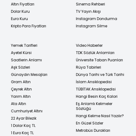
Altın Fiyatları
Sinema Rehberi
Dolar Kuru
TV Yayın Akışı
Euro Kuru
Instagram Dondurma
Kripto Para Fiyatları
Instagram Silme
Yemek Tarifleri
Video Haberler
Ayetel Kürsi
TDK Sözlük Anlamları
Saatlerin Anlamı
Üniversite Taban Puanları
Aşk Sözleri
Rüya Tabirleri
Günaydın Mesajları
Dünya Tarihi ve Türk Tarihi
Gram Altın
İslam Ansiklopedisi
Çeyrek Altın
TÜBİTAK Ansiklopedisi
Yarım Altın
Hangi Besin Kaç Kalori
Ata Altın
Eş Anlamlı Kelimeler
Sözlüğü
Cumhuriyet Altını
Hangi Kelime Nasıl Yazılır?
22 Ayar Bilezik
En Güzel Sözler
1 Dolar Kaç TL
Metrobüs Durakları
1 Euro Kaç TL