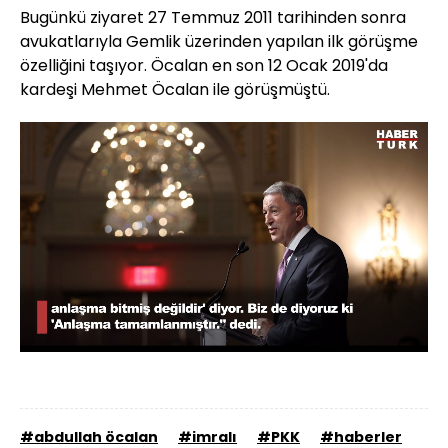
Bugünkü ziyaret 27 Temmuz 2011 tarihinden sonra
avukatlarıyla Gemlik üzerinden yapılan ilk görüşme
özelliğini taşıyor. Öcalan en son 12 Ocak 2019'da
kardeşi Mehmet Öcalan ile görüşmüştü.
Yüklendi
:
55.43%
Sesi
Oynatma
720
Aç
Hızı
#abdullah öcalan
#imralı
#PKK
#haberler