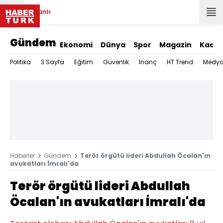
Canlı
Gündem
Ekonomi
Dünya
Spor
Magazin
Kadın
Politika
3.Sayfa
Eğitim
Güvenlik
İnanç
HT Trend
Medy
Haberler
Gündem
Terör örgütü lideri Abdullah Öcalan'ın
avukatları İmralı'da
Terör örgütü lideri Abdullah
Öcalan'ın avukatları İmralı'da