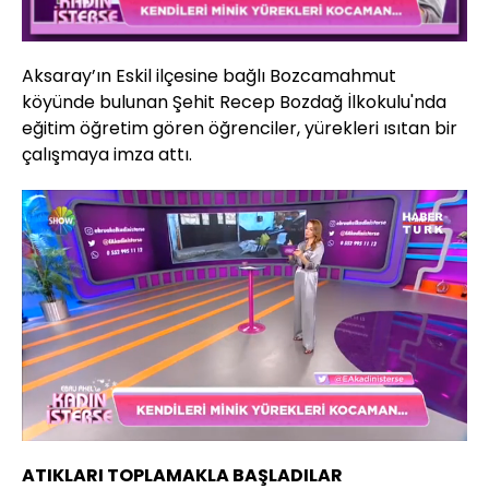
Aksaray’ın Eskil ilçesine bağlı Bozcamahmut
köyünde bulunan Şehit Recep Bozdağ İlkokulu'nda
eğitim öğretim gören öğrenciler, yürekleri ısıtan bir
çalışmaya imza attı.
Yüklendi
:
46.39%
Sesi
Oynatma
Aç
Hızı
ATIKLARI TOPLAMAKLA BAŞLADILAR