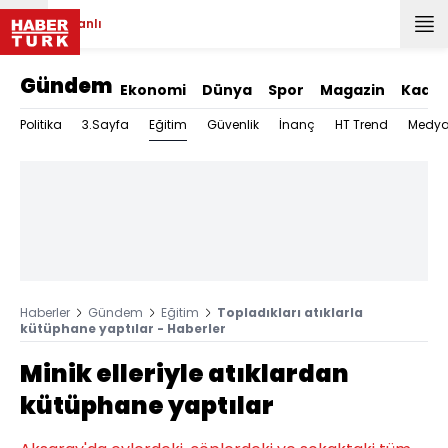
Canlı
Gündem
Ekonomi
Dünya
Spor
Magazin
Kadın
Eğitim
Politika
3.Sayfa
Güvenlik
İnanç
HT Trend
Medy
Haberler
Gündem
Eğitim
Topladıkları atıklarla
kütüphane yaptılar - Haberler
Minik elleriyle atıklardan
kütüphane yaptılar