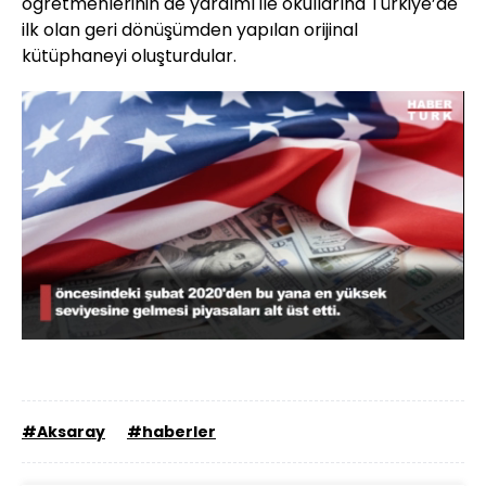
öğretmenlerinin de yardımı ile okullarına Türkiye’de
ilk olan geri dönüşümden yapılan orijinal
kütüphaneyi oluşturdular.
Yüklendi
:
100.00%
Sesi
Oynatma
Aç
Hızı
#Aksaray
#haberler