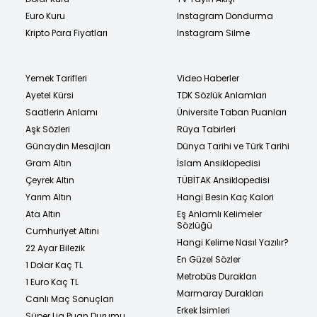
Euro Kuru
Instagram Dondurma
Kripto Para Fiyatları
Instagram Silme
Yemek Tarifleri
Video Haberler
Ayetel Kürsi
TDK Sözlük Anlamları
Saatlerin Anlamı
Üniversite Taban Puanları
Aşk Sözleri
Rüya Tabirleri
Günaydın Mesajları
Dünya Tarihi ve Türk Tarihi
Gram Altın
İslam Ansiklopedisi
Çeyrek Altın
TÜBİTAK Ansiklopedisi
Yarım Altın
Hangi Besin Kaç Kalori
Ata Altın
Eş Anlamlı Kelimeler
Sözlüğü
Cumhuriyet Altını
Hangi Kelime Nasıl Yazılır?
22 Ayar Bilezik
En Güzel Sözler
1 Dolar Kaç TL
Metrobüs Durakları
1 Euro Kaç TL
Marmaray Durakları
Canlı Maç Sonuçları
Erkek İsimleri
Süper Lig Puan Durumu