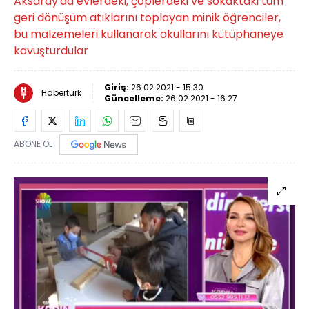
Aksaray'da evlerdeki, çöplerdeki ve sokaktaki tüm
geri dönüşüm atıklarını toplayan minik öğrenciler,
bu malzemeleri kullanarak okullarını kütüphaneye
kavuşturdular
Giriş:
26.02.2021 - 15:30
Habertürk
Güncelleme:
26.02.2021 - 16:27
ABONE OL