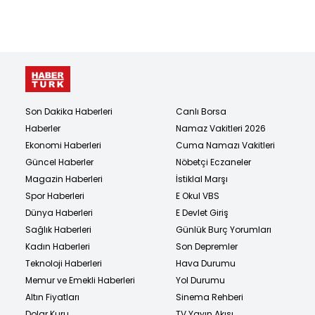
Son Dakika Haberleri
Canlı Borsa
Haberler
Namaz Vakitleri 2026
Ekonomi Haberleri
Cuma Namazı Vakitleri
Güncel Haberler
Nöbetçi Eczaneler
Magazin Haberleri
İstiklal Marşı
Spor Haberleri
E Okul VBS
Dünya Haberleri
E Devlet Giriş
Sağlık Haberleri
Günlük Burç Yorumları
Kadın Haberleri
Son Depremler
Teknoloji Haberleri
Hava Durumu
Memur ve Emekli Haberleri
Yol Durumu
Altın Fiyatları
Sinema Rehberi
Dolar Kuru
TV Yayın Akışı