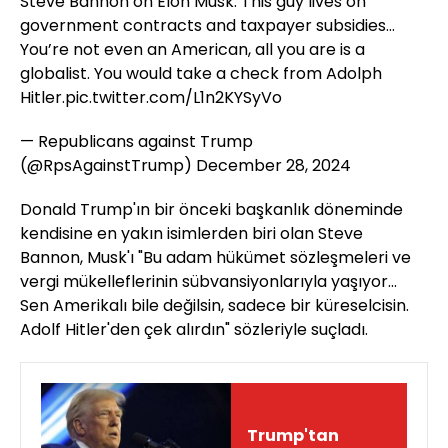
Steve Bannon on Elon Musk: This guy lives on
government contracts and taxpayer subsidies…
You’re not even an American, all you are is a
globalist. You would take a check from Adolph
Hitler.
pic.twitter.com/L1n2KYSyVo
— Republicans against Trump
(@RpsAgainstTrump)
December 28, 2024
Donald Trump'ın bir önceki başkanlık döneminde
kendisine en yakın isimlerden biri olan Steve
Bannon, Musk'ı "Bu adam hükümet sözleşmeleri ve
vergi mükelleflerinin sübvansiyonlarıyla yaşıyor...
Sen Amerikalı bile değilsin, sadece bir küreselcisin.
Adolf Hitler'den çek alırdın" sözleriyle suçladı.
Trump'tan