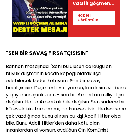
vasıflı göçmen
alımına destek
Haberi
mesajı
Görüntüle
"SEN BİR SAVAŞ FIRSATÇISISIN"
Bannon mesajında, "Seni bu ulusun gördüğü en
büyük düşmanın kaçan köpeği olarak ifşa
edebilecek kadar kötüyüm. Sen bir savaş
fırsatçısısın. Düşmanla yatıyorsun, kardeşim ve bunu
yapıyorsun çünkü sen - sen bir Amerikan milliyetçisi
değilsin. Hatta Amerikalı bile değilsin. Sen sadece bir
küreselcisin, tamam mı, bir küreselcisin. Herkes sana
çek yazdığında bunu alırsın bu kişi Adolf Hitler olsa
bile. Bunu Adolf Hitler'den daha kötü olan
insanlardan alıyorsun, övdüğün Çin Komünist