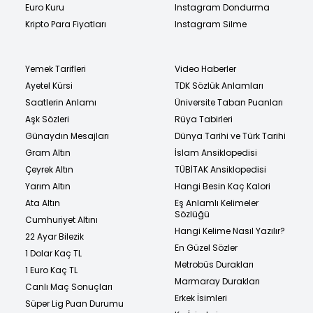
Euro Kuru
Instagram Dondurma
Kripto Para Fiyatları
Instagram Silme
Yemek Tarifleri
Video Haberler
Ayetel Kürsi
TDK Sözlük Anlamları
Saatlerin Anlamı
Üniversite Taban Puanları
Aşk Sözleri
Rüya Tabirleri
Günaydın Mesajları
Dünya Tarihi ve Türk Tarihi
Gram Altın
İslam Ansiklopedisi
Çeyrek Altın
TÜBİTAK Ansiklopedisi
Yarım Altın
Hangi Besin Kaç Kalori
Ata Altın
Eş Anlamlı Kelimeler
Sözlüğü
Cumhuriyet Altını
Hangi Kelime Nasıl Yazılır?
22 Ayar Bilezik
En Güzel Sözler
1 Dolar Kaç TL
Metrobüs Durakları
1 Euro Kaç TL
Marmaray Durakları
Canlı Maç Sonuçları
Erkek İsimleri
Süper Lig Puan Durumu