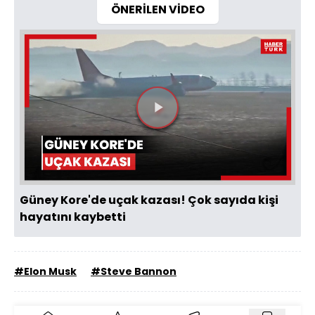
ÖNERİLEN VİDEO
Videoyu
Oynat
Güney Kore'de uçak kazası! Çok sayıda kişi
hayatını kaybetti
#Elon Musk
#Steve Bannon