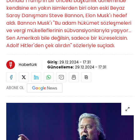
Donald Trump'ın bir önceki başkanlık döneminde
kendisine en yakın isimlerden biri olan eski Beyaz
Saray Danışmanı Steve Bannon, Elon Musk'ı hedef
aldı. Bannon Musk'ı "Bu adam hükümet sözleşmeleri
ve vergi mükelleflerinin sübvansiyonlarıyla yaşıyor...
Sen Amerikalı bile değilsin, sadece bir küreselcisin.
Adolf Hitler'den çek alırdın" sözleriyle suçladı.
Giriş:
29.12.2024 - 17:31
Habertürk
Güncelleme:
29.12.2024 - 17:31
ABONE OL