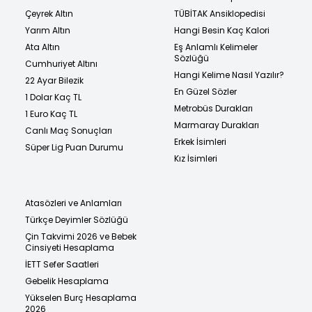
Çeyrek Altın
TÜBİTAK Ansiklopedisi
Yarım Altın
Hangi Besin Kaç Kalori
Ata Altın
Eş Anlamlı Kelimeler
Sözlüğü
Cumhuriyet Altını
Hangi Kelime Nasıl Yazılır?
22 Ayar Bilezik
En Güzel Sözler
1 Dolar Kaç TL
Metrobüs Durakları
1 Euro Kaç TL
Marmaray Durakları
Canlı Maç Sonuçları
Erkek İsimleri
Süper Lig Puan Durumu
Kız İsimleri
Atasözleri ve Anlamları
Türkçe Deyimler Sözlüğü
Çin Takvimi 2026 ve Bebek
Cinsiyeti Hesaplama
İETT Sefer Saatleri
Gebelik Hesaplama
Yükselen Burç Hesaplama
2026