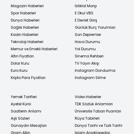
Magazin Haberleri
İstiklal Marşı
Spor Haberleri
E Okul VBS
Dünya Haberleri
E Devlet Giriş
Sağlık Haberleri
Günlük Burç Yorumları
Kadın Haberleri
Son Depremler
Teknoloji Haberleri
Hava Durumu
Memur ve Emekli Haberleri
Yol Durumu
Altın Fiyatları
Sinema Rehberi
Dolar Kuru
TV Yayın Akışı
Euro Kuru
Instagram Dondurma
Kripto Para Fiyatları
Instagram Silme
Yemek Tarifleri
Video Haberler
Ayetel Kürsi
TDK Sözlük Anlamları
Saatlerin Anlamı
Üniversite Taban Puanları
Aşk Sözleri
Rüya Tabirleri
Günaydın Mesajları
Dünya Tarihi ve Türk Tarihi
Gram Altın
İslam Ansiklopedisi