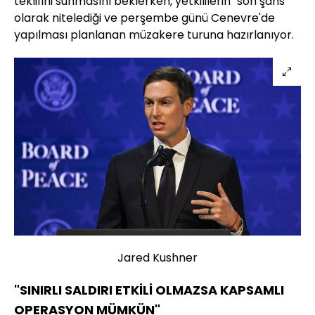
teklifini sunmasını beklerken, yetkililerin "son şans"
olarak nitelediği ve perşembe günü Cenevre'de
yapılması planlanan müzakere turuna hazırlanıyor.
Jared Kushner
"SINIRLI SALDIRI ETKİLİ OLMAZSA KAPSAMLI
OPERASYON MÜMKÜN"