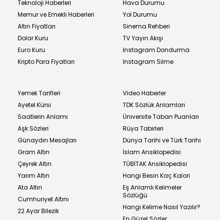
Teknoloji Haberleri
Hava Durumu
Memur ve Emekli Haberleri
Yol Durumu
Altın Fiyatları
Sinema Rehberi
Dolar Kuru
TV Yayın Akışı
Euro Kuru
Instagram Dondurma
Kripto Para Fiyatları
Instagram Silme
Yemek Tarifleri
Video Haberler
Ayetel Kürsi
TDK Sözlük Anlamları
Saatlerin Anlamı
Üniversite Taban Puanları
Aşk Sözleri
Rüya Tabirleri
Günaydın Mesajları
Dünya Tarihi ve Türk Tarihi
Gram Altın
İslam Ansiklopedisi
Çeyrek Altın
TÜBİTAK Ansiklopedisi
Yarım Altın
Hangi Besin Kaç Kalori
Ata Altın
Eş Anlamlı Kelimeler
Sözlüğü
Cumhuriyet Altını
Hangi Kelime Nasıl Yazılır?
22 Ayar Bilezik
En Güzel Sözler