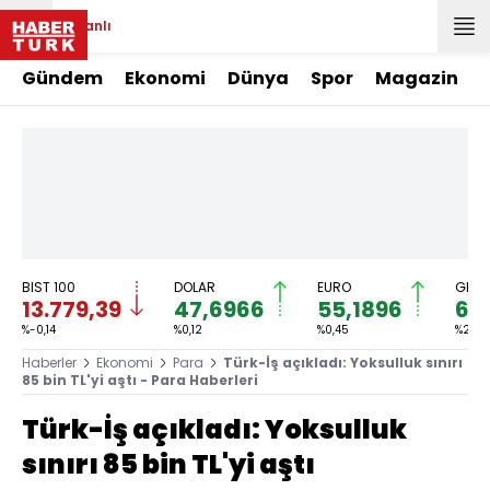
Canlı
Gündem
Ekonomi
Dünya
Spor
Magazin
BIST 100
DOLAR
EURO
GRAM
13.779,39
47,6966
55,1896
6.
%-0,14
%0,12
%0,45
%2,59
Haberler
Ekonomi
Para
Türk-İş açıkladı: Yoksulluk sınırı
85 bin TL'yi aştı - Para Haberleri
Türk-İş açıkladı: Yoksulluk
sınırı 85 bin TL'yi aştı