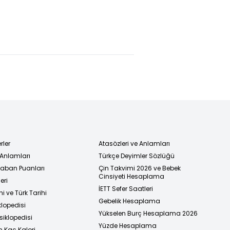
rler
Atasözleri ve Anlamları
 Anlamları
Türkçe Deyimler Sözlüğü
 Taban Puanları
Çin Takvimi 2026 ve Bebek
Cinsiyeti Hesaplama
eri
İETT Sefer Saatleri
i ve Türk Tarihi
Gebelik Hesaplama
klopedisi
Yükselen Burç Hesaplama 2026
siklopedisi
Yüzde Hesaplama
n Kaç Kalori