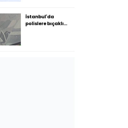
İstanbul'da
polislere bıçaklı
saldırı!