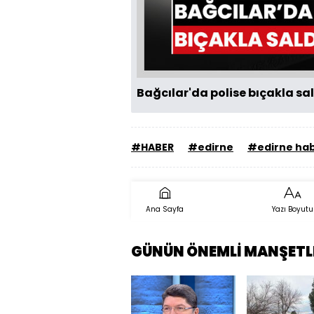
Bağcılar'da polise bıçakla s
#HABER
#edirne
#edirne ha
Ana Sayfa
Yazı Boyutu
GÜNÜN ÖNEMLİ MANŞETL