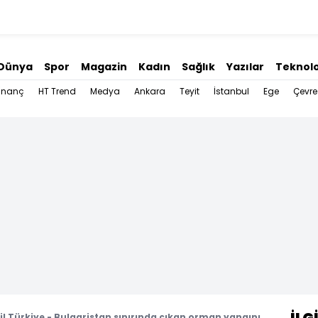
Dünya
Spor
Magazin
Kadın
Sağlık
Yazılar
Teknolo
İnanç
HT Trend
Medya
Ankara
Teyit
İstanbul
Ege
Çevre
! Türkiye - Bulgaristan sınırında çıkan orman yangını