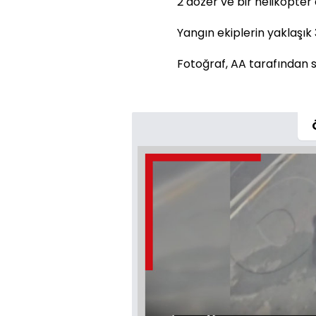
2 dozer ve bir helikopter 
Yangın ekiplerin yaklaşık 
Fotoğraf, AA tarafından se