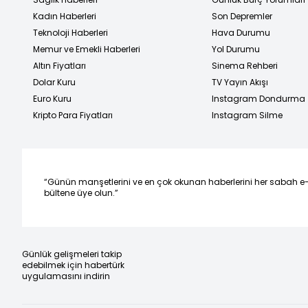
Kadın Haberleri
Son Depremler
Teknoloji Haberleri
Hava Durumu
Memur ve Emekli Haberleri
Yol Durumu
Altın Fiyatları
Sinema Rehberi
Dolar Kuru
TV Yayın Akışı
Euro Kuru
Instagram Dondurma
Kripto Para Fiyatları
Instagram Silme
“Günün manşetlerini ve en çok okunan haberlerini her sabah e
bültene üye olun.”
Günlük gelişmeleri takip
edebilmek için habertürk
uygulamasını indirin