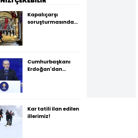
İNİZİ ÇEKEBİLİR
Kapalıçarşı
soruşturmasında
yeni gelişme
Cumhurbaşkanı
Erdoğan'dan
açıklamalar
Kar tatili ilan edilen
illerimiz!