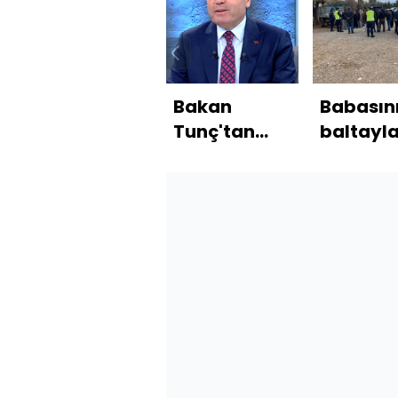
Bakan
Babasın
Tunç'tan
baltayl
Habertürk'e
öldüren 
açıklamalar
gözaltı