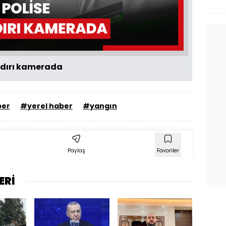
Oynat
aldırı kamerada
ber
#yerel haber
#yangın
Paylaş
Favoriler
ERİ