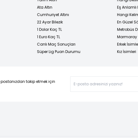
Ata Altın
Eş Anlamlı 
Cumhuriyet Altını
Hangi Kelim
22 Ayar Bilezik
En Güzel Sö
1 Dolar Kaç TL
Metrobüs D
1 Euro Kaç TL
Marmaray D
Canlı Maç Sonuçları
Erkek İsimle
Süper Lig Puan Durumu
Kız İsimleri
-postanızdan takip etmek için