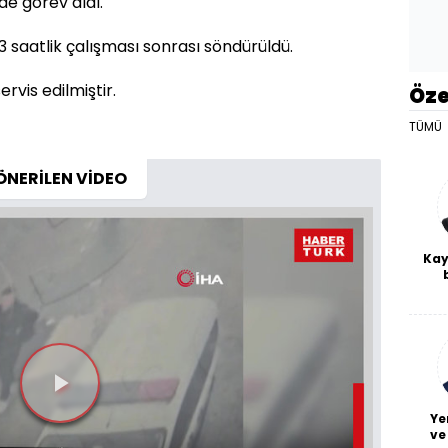
de görev aldı.
3 saatlik çalışması sonrası söndürüldü.
rvis edilmiştir.
Öze
TÜMÜ
ÖNERİLEN VİDEO
Kay
De
haf
a
bl
Videoyu
Ye
ve