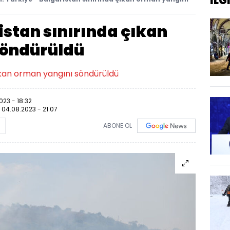
İLG
istan sınırında çıkan
söndürüldü
çıkan orman yangını söndürüldü
023 - 18:32
:
04.08.2023 - 21:07
ABONE OL