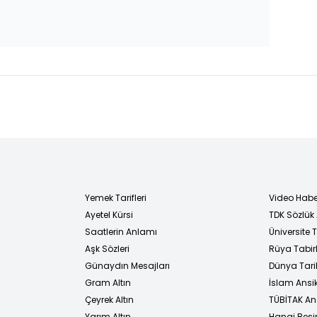
Yemek Tarifleri
Video Habe
Ayetel Kürsi
TDK Sözlük
i
Saatlerin Anlamı
Üniversite
Aşk Sözleri
Rüya Tabirl
Günaydın Mesajları
Dünya Tarih
Gram Altın
İslam Ansi
Çeyrek Altın
TÜBİTAK An
Yarım Altın
Hangi Besi