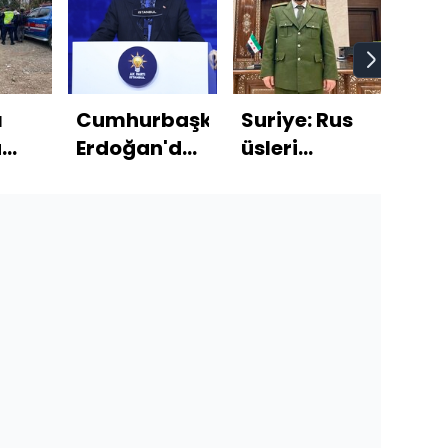
ı
Cumhurbaşkanı
Suriye: Rus
Oka
a
Erdoğan'dan
üsleri
Bur
oğul
açıklamalar
müzakere
mec
nda
edilecek
rot