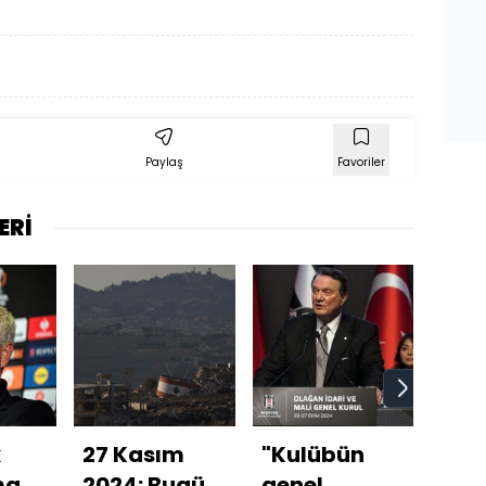
Paylaş
Favoriler
ERİ
k
27 Kasım
"Kulübün
Hav
mamız
2024: Bugün
genel
umu