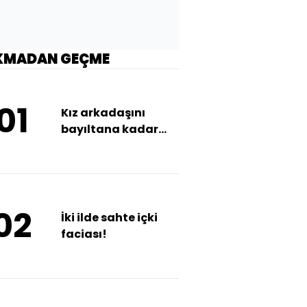
KMADAN GEÇME
01
Kız arkadaşını
bayıltana kadar
dövdü!
02
İki ilde sahte içki
faciası!