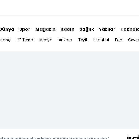
Dünya
Spor
Magazin
Kadın
Sağlık
Yazılar
Teknolo
İnanç
HT Trend
Medya
Ankara
Teyit
İstanbul
Ege
Çevre
eytanla mücadele edecek yardımcı doçent aranıyor’