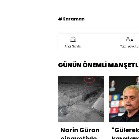
#Karaman
Ana Sayfa
Yazı Boyutu
GÜNÜN ÖNEMLİ MANŞETL
Narin Güran
"Gülere
cinayetiyle
karşıla