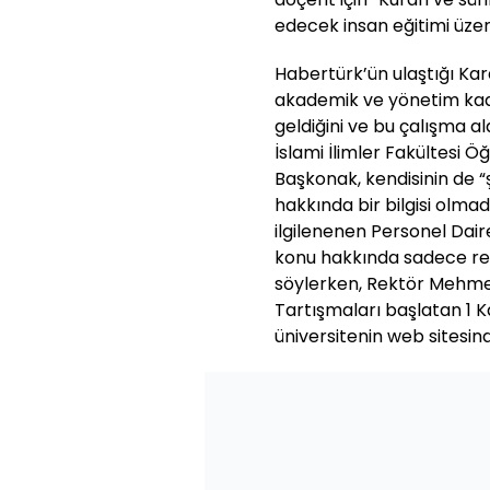
edecek insan eğitimi üzeri
Habertürk’ün ulaştığı K
akademik ve yönetim kad
geldiğini ve bu çalışma al
İslami İlimler Fakültesi Ö
Başkonak, kendisinin de 
hakkında bir bilgisi olmadı
ilgilenenen Personel Dai
konu hakkında sadece re
söylerken, Rektör Mehmet
Tartışmaları başlatan 1 K
üniversitenin web sitesind