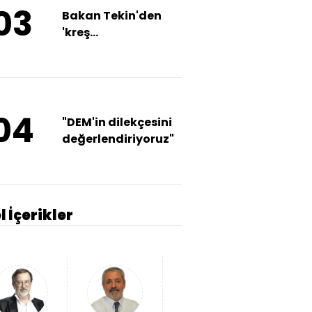
03
Bakan Tekin'den
'kreş
tartışmalarına'
ilişkin açıklama
04
"DEM'in dilekçesini
değerlendiriyoruz"
l İçerikler