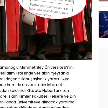
manoğlu Mehmet Bey Üniversitesi’nin 1
si alım listesinde yer alan “Şeytanla
doçent” ilanı, şaşkınlık yarattı. Aynı
ede hem de üniversitenin internet
iteden kaldırıldı. Gazete Habertürk'ten
re İslami İlimler Fakültesi Felsefe ve Din
nan ilanda, üniversiteye alınacak yardımcı
nnet rehberliğinde şeytanla mücadele