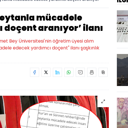
İLG
Şeytanla mücadele
 doçent aranıyor’ ilanı
 Bey Üniversitesi'nin öğretim üyesi alım
adele edecek yardımcı doçent" ilanı şaşkınlık