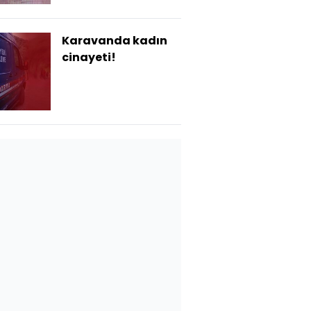
Serdarova bebek
ölmüş!
Karavanda kadın
cinayeti!