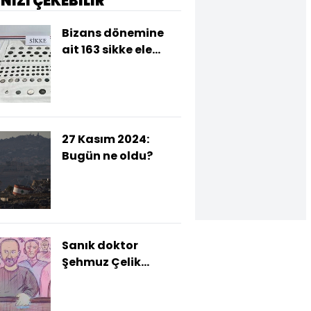
İNİZİ ÇEKEBİLİR
Bizans dönemine
ait 163 sikke ele
geçirildi
27 Kasım 2024:
Bugün ne oldu?
Sanık doktor
Şehmuz Çelik
açıkladı! İlaç
kesildiği için