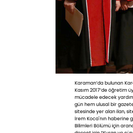
Karaman’da bulunan Kara
Kasım 2017’de öğretim üye
mücadele edecek yardımcı 
gün hem ulusal bir gazet
sitesinde yer alan ilan, s
İrem Koca'nın haberine gö
Bilimleri Bölümü için ara
doçent için “Kuran ve sü