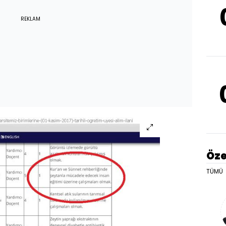
REKLAM
Öze
TÜMÜ