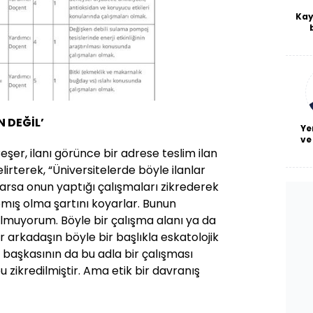
Kay
De
haf
a
bl
 DEĞİL’
Ye
ve
Beşer, ilanı görünce bir adrese teslim ilan
lirterek, “Üniversitelerde böyle ilanlar
aklarsa onun yaptığı çalışmaları zikrederek
mış olma şartını koyarlar. Bunun
ulmuyorum. Böyle bir çalışma alanı ya da
ir arkadaşın böyle bir başlıkla eskatolojik
r başkasının da bu adla bir çalışması
 zikredilmiştir. Ama etik bir davranış