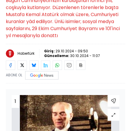
Bugün Cumhuriyetimizin kuruluşunun 101'inci yılı,
coşkuyla kutlanıyor. Düzenlenen törenlerle başta
Mustafa Kemal Atatürk olmak üzere, Cumhuriyeti
kuranlar yâd ediliyor. Ünlü isimler; sosyal medya
sayfalarını, 29 Ekim Cumhuriyet Bayramı ve 101'inci
yıl mesajlarıyla donattı
Giriş:
29.10.2024 - 09:50
Habertürk
Güncelleme:
30.10.2024 - 11:07
ABONE OL
1