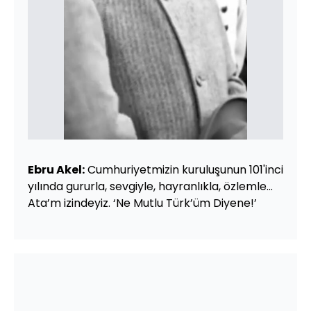
Ebru Akel:
Cumhuriyetmizin kuruluşunun 101'inci
yılında gururla, sevgiyle, hayranlıkla, özlemle...
Ata’m izindeyiz. ‘Ne Mutlu Türk’üm Diyene!’