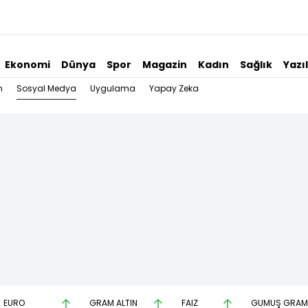
Ekonomi
Dünya
Spor
Magazin
Kadın
Sağlık
Yazı
Sosyal Medya
n
Uygulama
Yapay Zeka
EURO
GRAM ALTIN
FAİZ
GÜMÜŞ GRAM