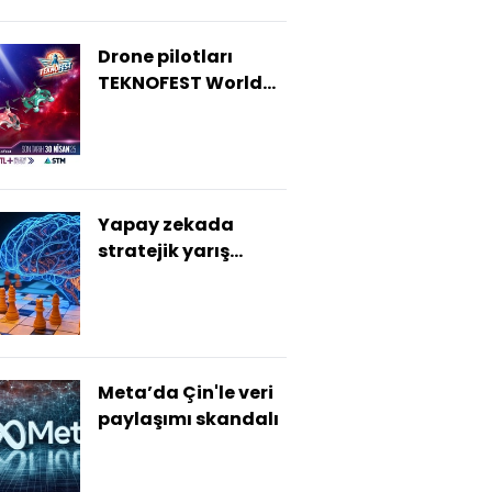
Drone pilotları
TEKNOFEST World
Drone Cup’ta
Yapay zekada
stratejik yarış
büyüyor!
Meta’da Çin'le veri
paylaşımı skandalı