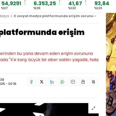
54,9291
6.353,25
41,67
93,84
%0,17
%1,96
%0,63
%3,09
Medya
X sosyal medya platformunda erişim sorunu -
platformunda erişim
atlerinden bu yana devam eden erişim sorununa
da "X'e karşı büyük bir siber saldırı yaşadık, hala
:39
2025 - 00:16