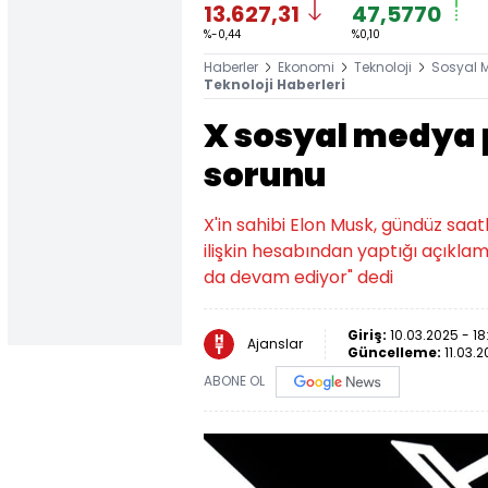
13.627,31
47,5770
%-0,44
%0,10
Haberler
Ekonomi
Teknoloji
Sosyal 
Teknoloji Haberleri
X sosyal medya 
sorunu
X'in sahibi Elon Musk, gündüz sa
ilişkin hesabından yaptığı açıklama
da devam ediyor" dedi
Giriş:
10.03.2025 - 18
Ajanslar
Güncelleme:
11.03.
ABONE OL