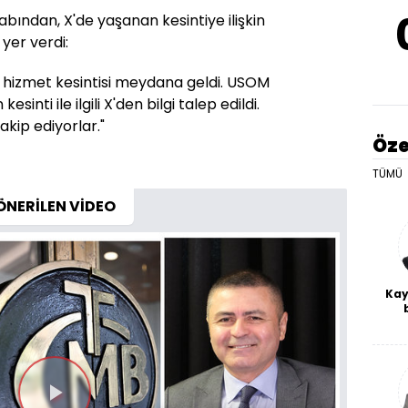
ından, X'de yaşanan kesintiye ilişkin
 yer verdi:
ir hizmet kesintisi meydana geldi. USOM
inti ile ilgili X'den bilgi talep edildi.
akip ediyorlar."
Öze
TÜMÜ
ÖNERİLEN VİDEO
Kay
De
haf
a
bl