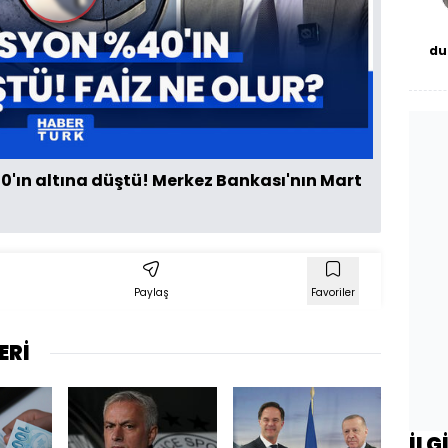
Videoyu
Oynat
du
bor
40'ın altına düştü! Merkez Bankası'nın Mart
Paylaş
Favoriler
ERİ
İLG