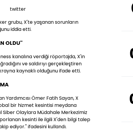
twitter
cker grubu, X'te yaşanan sorunların
unu iddia etti.
AN OLDU"
ess kanalına verdiği röportajda, X'in
uğradığını ve saldırıyı gerçekleştiren
 Ukrayna kaynaklı olduğunu ifade etti.
AMA
an Yardımcısı Ömer Fatih Sayan, X
lobal bir hizmet kesintisi meydana
usal Siber Olaylara Müdahale Merkezimiz
lanan kesinti ile ilgili X'den bilgi talep
akip ediyor." ifadesini kullandı.