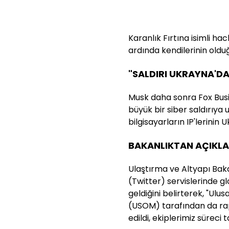
Karanlık Fırtına isimli ha
ardında kendilerinin olduğ
"SALDIRI UKRAYNA'D
Musk daha sonra Fox Busin
büyük bir siber saldırıya 
bilgisayarların IP'lerinin
BAKANLIKTAN AÇIKL
Ulaştırma ve Altyapı Bak
(Twitter) servislerinde g
geldiğini belirterek, "Ul
(USOM) tarafından da rapor
edildi, ekiplerimiz süreci t