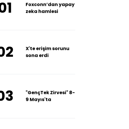
01
Foxconn’dan yapay
zeka hamlesi
02
X'te erişim sorunu
sona erdi
03
"GençTek Zirvesi" 8-
9 Mayıs'ta