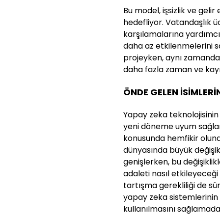
Bu model, işsizlik ve gelir 
hedefliyor. Vatandaşlık üc
karşılamalarına yardımc
daha az etkilenmelerini s
projeyken, aynı zamanda ya
daha fazla zaman ve kay
ÖNDE GELEN İSİMLERİ
Yapay zeka teknolojisinin 
yeni döneme uyum sağlama
konusunda hemfikir olund
dünyasında büyük değişikl
genişlerken, bu değişiklik
adaleti nasıl etkileyece
tartışma gerekliliği de sü
yapay zeka sistemlerinin 
kullanılmasını sağlamada