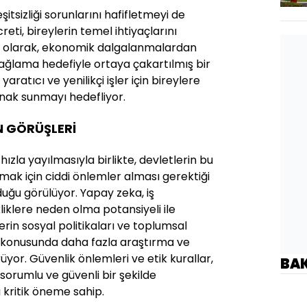
eşitsizliği sorunlarını hafifletmeyi de
reti, bireylerin temel ihtiyaçlarını
ı olarak, ekonomik dalgalanmalardan
ağlama hedefiyle ortaya çakartılmış bir
ratıcı ve yenilikçi işler için bireylere
nak sunmayı hedefliyor.
N GÖRÜŞLERİ
hızla yayılmasıyla birlikte, devletlerin bu
k için ciddi önlemler alması gerektiği
uğu görülüyor. Yapay zeka, iş
iklere neden olma potansiyeli ile
lerin sosyal politikaları ve toplumsal
ği konusunda daha fazla araştırma ve
rüyor. Güvenlik önlemleri ve etik kurallar,
BA
sorumlu ve güvenli bir şekilde
 kritik öneme sahip.