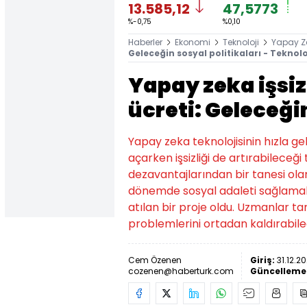
13.585,12
47,5773
%-0,75
%0,10
Haberler
Ekonomi
Teknoloji
Yapay Z
Geleceğin sosyal politikaları - Teknolo
Yapay zeka işsiz
ücreti: Geleceğin
Yapay zeka teknolojisinin hızla ge
açarken işsizliği de artırabilece
dezavantajlarından bir tanesi olar
dönemde sosyal adaleti sağlamak
atılan bir proje oldu. Uzmanlar tara
problemlerini ortadan kaldırabile
Cem Özenen
Giriş:
31.12.2
cozenen@haberturk.com
Güncelleme