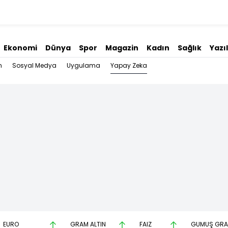
Ekonomi
Dünya
Spor
Magazin
Kadın
Sağlık
Yazı
Yapay Zeka
n
Sosyal Medya
Uygulama
EURO
GRAM ALTIN
FAİZ
GÜMÜŞ GR