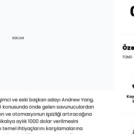
REKLAM
Öze
TÜMÜ
Kay
rişimci ve eski başkan adayı Andrew Yang,
De
BI) konusunda önde gelen savunuculardan
haf
nın ve otomasyonun işsizliği artıracağına
a
bl
kalıya aylık 1000 dolar verilmesini
in temel ihtiyaçlarını karşılamalarına