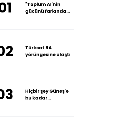
01
"Toplum AI'nin
gücünü farkında
değil"
02
Türksat 6A
yörüngesine ulaştı
03
Hiçbir şey Güneş'e
bu kadar
yaklaşmamıştı!