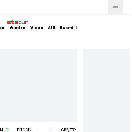
lar
Gastro
Video
Stil
Resmi İlanlar
AM
BITCOIN
GBP/TRY
EUR/USD