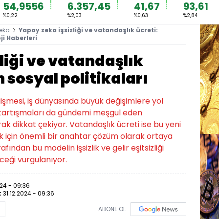
54,9556
6.357,45
41,67
93,61
%0,22
%2,03
%0,63
%2,84
eka
Yapay zeka işsizliği ve vatandaşlık ücreti:
ji Haberleri
liği ve vatandaşlık
 sosyal politikaları
lişmesi, iş dünyasında büyük değişimlere yol
ği tartışmaları da gündemi meşgul eden
ak dikkat çekiyor. Vatandaşlık ücreti ise bu yeni
 için önemli bir anahtar çözüm olarak ortaya
fından bu modelin işsizlik ve gelir eşitsizliği
ceği vurgulanıyor.
024 - 09:36
:
31.12.2024 - 09:36
ABONE OL