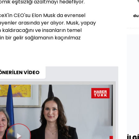
ik eşitsizliği azaltmayı hedefliyor.
eX'in CEO'su Elon Musk da evrensel
du
bor
leyenler arasında yer alıyor. Musk, yapay
n kaldıracağını ve insanların temel
çin bir gelir sağlamanın kaçınılmaz
ÖNERİLEN VİDEO
İLG