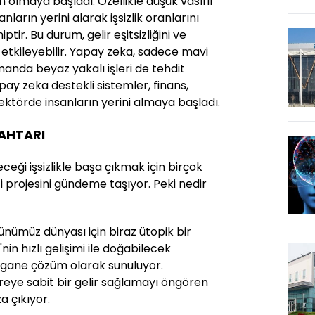
 olmaya başladı. Özellikle düşük vasıflı
anların yerini alarak işsizlik oranlarını
tir. Bu durum, gelir eşitsizliğini ve
etkileyebilir. Yapay zeka, sadece mavi
zamanda beyaz yakalı işleri de tehdit
ay zeka destekli sistemler, finans,
sektörde insanların yerini almaya başladı.
AHTARI
ceği işsizlikle başa çıkmak için birçok
 projesini gündeme taşıyor. Peki nedir
ünümüz dünyası için biraz ütopik bir
nin hızlı gelişimi ile doğabilecek
egane çözüm olarak sunuluyor.
ireye sabit bir gelir sağlamayı öngören
a çıkıyor.