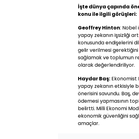
İşte dünya çapında ön
konu ile ilgili görüşleri:
Geoffrey Hinton
: Nobel 
yapay zekanın işsizliği art
konusunda endişelerini dil
gelir verilmesi gerektiğini
sağlamak ve toplumun ref
olarak değerlendiriliyor.
Haydar Baş:
Ekonomist P
yapay zekanın etkisiyle 
önerisini savundu. Baş, dev
ödemesi yapmasının toplu
belirtti. Milli Ekonomi Mo
ekonomik güvenliğini sa
amaçlar.