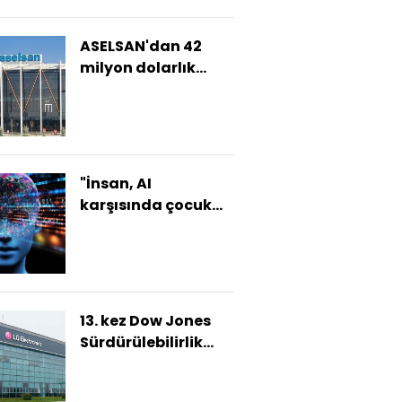
ASELSAN'dan 42
milyon dolarlık
ihracat sözleşmesi
"İnsan, AI
karşısında çocuk
kadar savunmasız
olacak"
13. kez Dow Jones
Sürdürülebilirlik
Dünya Endeksi'nde