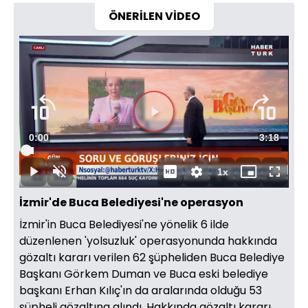
ÖNERİLEN VİDEO
Videoyu
Süre
0:00
Toplam
3:18
Oynat
Yüklendi
:
2.99%
Süre
1x
Oynat
Sesi
Oynatma
Mini
Tam
Aç
Hızı
oynatıcı
Ekran
İzmir'de Buca Belediyesi'ne operasyon
İzmir'in Buca Belediyesi'ne yönelik 6 ilde
düzenlenen 'yolsuzluk' operasyonunda hakkında
gözaltı kararı verilen 62 şüpheliden Buca Belediye
Başkanı Görkem Duman ve Buca eski belediye
başkanı Erhan Kılıç'ın da aralarında olduğu 53
şüpheli gözaltına alındı. Hakkında gözaltı kararı