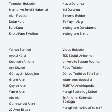
Teknoloji Haberleri
Hava Durumu
Memur ve Emekli Haberleri
Yol Durumu
Altın Fiyatları
Sinema Rehberi
Dolar Kuru
TV Yayın Akışı
Euro Kuru
Instagram Dondurma
Kripto Para Fiyatları
Instagram Silme
Yemek Tarifleri
Video Haberler
Ayetel Kürsi
TDK Sözlük Anlamları
Saatlerin Anlamı
Üniversite Taban Puanları
Aşk Sözleri
Rüya Tabirleri
Günaydın Mesajları
Dünya Tarihi ve Türk Tarihi
Gram Altın
İslam Ansiklopedisi
Çeyrek Altın
TÜBİTAK Ansiklopedisi
Yarım Altın
Hangi Besin Kaç Kalori
Ata Altın
Eş Anlamlı Kelimeler
Sözlüğü
Cumhuriyet Altını
Hangi Kelime Nasıl Yazılır?
22 Ayar Bilezik