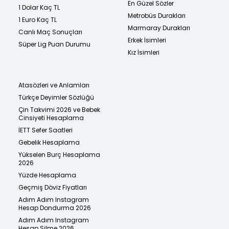
En Güzel Sözler
1 Dolar Kaç TL
Metrobüs Durakları
1 Euro Kaç TL
Marmaray Durakları
Canlı Maç Sonuçları
Erkek İsimleri
Süper Lig Puan Durumu
Kız İsimleri
Atasözleri ve Anlamları
Türkçe Deyimler Sözlüğü
Çin Takvimi 2026 ve Bebek
Cinsiyeti Hesaplama
İETT Sefer Saatleri
Gebelik Hesaplama
Yükselen Burç Hesaplama
2026
Yüzde Hesaplama
Geçmiş Döviz Fiyatları
Adım Adım Instagram
Hesap Dondurma 2026
Adım Adım Instagram
Hesap Silme 2026