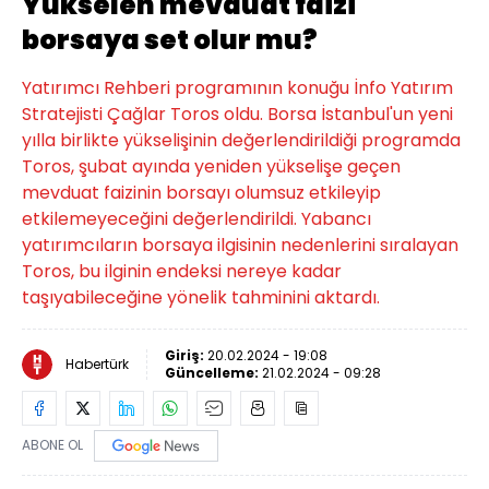
Yükselen mevduat faizi
borsaya set olur mu?
Yatırımcı Rehberi programının konuğu İnfo Yatırım
Stratejisti Çağlar Toros oldu. Borsa İstanbul'un yeni
yılla birlikte yükselişinin değerlendirildiği programda
Toros, şubat ayında yeniden yükselişe geçen
mevduat faizinin borsayı olumsuz etkileyip
etkilemeyeceğini değerlendirildi. Yabancı
yatırımcıların borsaya ilgisinin nedenlerini sıralayan
Toros, bu ilginin endeksi nereye kadar
taşıyabileceğine yönelik tahminini aktardı.
Giriş:
20.02.2024 - 19:08
Habertürk
Güncelleme:
21.02.2024 - 09:28
ABONE OL