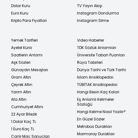
Dolar Kuru
TV Yayın Akışı
Euro Kuru
Instagram Dondurma
Kripto Para Fiyatları
Instagram Silme
Yemek Tarifleri
Video Haberler
Ayetel Kürsi
TDK Sözlük Anlamları
Saatlerin Anlamı
Üniversite Taban Puanları
Aşk Sözleri
Rüya Tabirleri
Günaydın Mesajları
Dünya Tarihi ve Türk Tarihi
Gram Altın
İslam Ansiklopedisi
Çeyrek Altın
TÜBİTAK Ansiklopedisi
Yarım Altın
Hangi Besin Kaç Kalori
Ata Altın
Eş Anlamlı Kelimeler
Sözlüğü
Cumhuriyet Altını
Hangi Kelime Nasıl Yazılır?
22 Ayar Bilezik
En Güzel Sözler
1 Dolar Kaç TL
Metrobüs Durakları
1 Euro Kaç TL
Marmaray Durakları
Canlı Maç Sonuçları