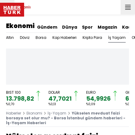
Canlı
Ekonomi
Gündem
Dünya
Spor
Magazin
Kadı
İş Yaşam
Altın
Döviz
Borsa
Kap Haberleri
Kripto Para
O
BIST 100
DOLAR
EURO
GRAM
13.798,82
47,7021
54,9926
6.
%0,70
%0,13
%0,09
%0,79
Haberler
Ekonomi
İş-Yaşam
Yükselen mevduat faizi
borsaya set olur mu? - Borsa İstanbul gündem haberleri -
İş-Yaşam Haberleri