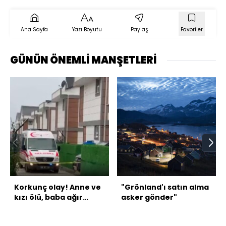
Ana Sayfa
Yazı Boyutu
Paylaş
Favoriler
GÜNÜN ÖNEMLİ MANŞETLERİ
Korkunç olay! Anne ve
"Grönland'ı satın alma
kızı ölü, baba ağır
asker gönder"
yaralı