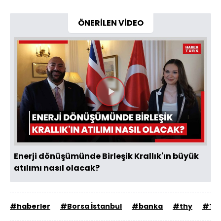
ÖNERİLEN VİDEO
Videoyu
Oynat
Enerji dönüşümünde Birleşik Krallık'ın büyük
atılımı nasıl olacak?
#haberler
#Borsa İstanbul
#banka
#thy
#Te