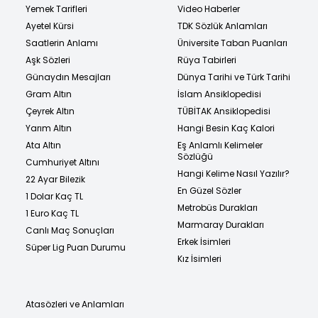
Yemek Tarifleri
Video Haberler
Ayetel Kürsi
TDK Sözlük Anlamları
Saatlerin Anlamı
Üniversite Taban Puanları
Aşk Sözleri
Rüya Tabirleri
Günaydın Mesajları
Dünya Tarihi ve Türk Tarihi
Gram Altın
İslam Ansiklopedisi
Çeyrek Altın
TÜBİTAK Ansiklopedisi
Yarım Altın
Hangi Besin Kaç Kalori
Ata Altın
Eş Anlamlı Kelimeler
Sözlüğü
Cumhuriyet Altını
Hangi Kelime Nasıl Yazılır?
22 Ayar Bilezik
En Güzel Sözler
1 Dolar Kaç TL
Metrobüs Durakları
1 Euro Kaç TL
Marmaray Durakları
Canlı Maç Sonuçları
Erkek İsimleri
Süper Lig Puan Durumu
Kız İsimleri
Atasözleri ve Anlamları