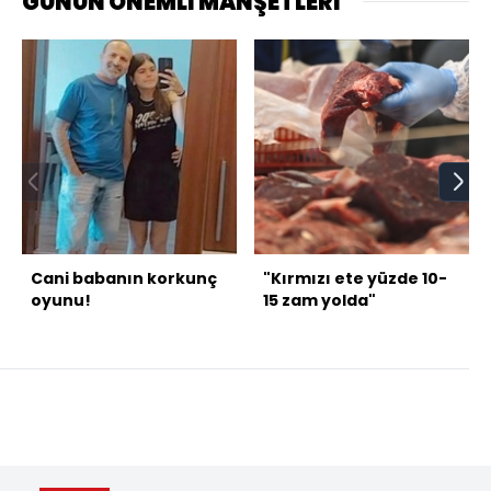
GÜNÜN ÖNEMLİ MANŞETLERİ
Cani babanın korkunç
"Kırmızı ete yüzde 10-
oyunu!
15 zam yolda"