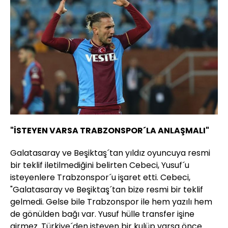
"İSTEYEN VARSA TRABZONSPOR´LA ANLAŞMALI"
Galatasaray ve Beşiktaş´tan yıldız oyuncuya resmi
bir teklif iletilmediğini belirten Cebeci, Yusuf´u
isteyenlere Trabzonspor´u işaret etti. Cebeci,
"Galatasaray ve Beşiktaş´tan bize resmi bir teklif
gelmedi. Gelse bile Trabzonspor ile hem yazılı hem
de gönülden bağı var. Yusuf hülle transfer işine
girmez. Türkiye´den isteyen bir kulüp varsa önce