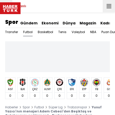
Canlı
Spor
Gündem
Ekonomi
Dünya
Magazin
Kadın
Futbol
Transfer
Basketbol
Tenis
Voleybol
NBA
Puan Du
ASF
BJK
ÇRZ
ALNY
ÇFK
EFK
EYP
FB
GS
0
0
0
0
0
0
0
0
0
Haberler
Spor
Futbol
Süper Lig
Trabzonspor
Yusuf
Yazıcı'nın menajeri Adem Cebeci'den Beşiktaş ve