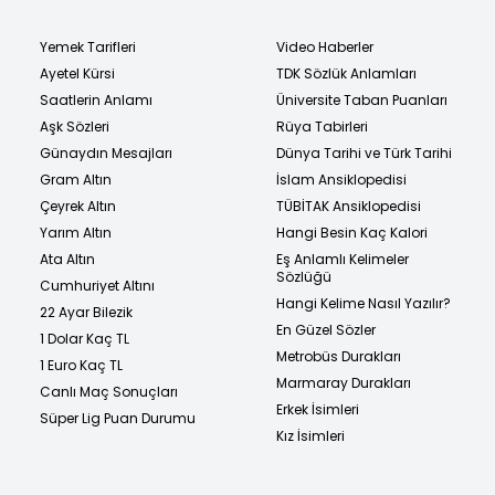
Yemek Tarifleri
Video Haberler
Ayetel Kürsi
TDK Sözlük Anlamları
Saatlerin Anlamı
Üniversite Taban Puanları
Aşk Sözleri
Rüya Tabirleri
Günaydın Mesajları
Dünya Tarihi ve Türk Tarihi
Gram Altın
İslam Ansiklopedisi
Çeyrek Altın
TÜBİTAK Ansiklopedisi
Yarım Altın
Hangi Besin Kaç Kalori
Ata Altın
Eş Anlamlı Kelimeler
Sözlüğü
Cumhuriyet Altını
Hangi Kelime Nasıl Yazılır?
22 Ayar Bilezik
En Güzel Sözler
1 Dolar Kaç TL
Metrobüs Durakları
1 Euro Kaç TL
Marmaray Durakları
Canlı Maç Sonuçları
Erkek İsimleri
Süper Lig Puan Durumu
Kız İsimleri