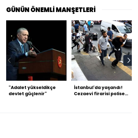
GÜNÜN ÖNEMLİ MANŞETLERİ
"Adalet yükseldikçe
İstanbul'da yaşandı!
devlet güçlenir"
Cezaevi firarisi polise
silah çekti!