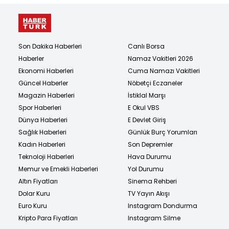
Son Dakika Haberleri
Canlı Borsa
Haberler
Namaz Vakitleri 2026
Ekonomi Haberleri
Cuma Namazı Vakitleri
Güncel Haberler
Nöbetçi Eczaneler
Magazin Haberleri
İstiklal Marşı
Spor Haberleri
E Okul VBS
Dünya Haberleri
E Devlet Giriş
Sağlık Haberleri
Günlük Burç Yorumları
Kadın Haberleri
Son Depremler
Teknoloji Haberleri
Hava Durumu
Memur ve Emekli Haberleri
Yol Durumu
Altın Fiyatları
Sinema Rehberi
Dolar Kuru
TV Yayın Akışı
Euro Kuru
Instagram Dondurma
Kripto Para Fiyatları
Instagram Silme