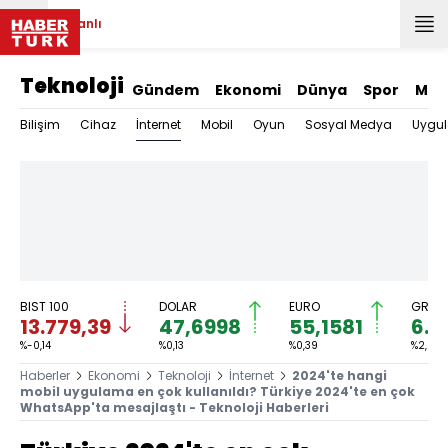
Canlı
Teknoloji
Gündem
Ekonomi
Dünya
Spor
Mag
İnternet
Bilişim
Cihaz
Mobil
Oyun
Sosyal Medya
Uygu
BIST 100
DOLAR
EURO
GRAM 
13.779,39
47,6998
55,1581
6.6
%-0,14
%0,13
%0,39
%2,59
Haberler
Ekonomi
Teknoloji
İnternet
2024'te hangi
mobil uygulama en çok kullanıldı? Türkiye 2024'te en çok
WhatsApp'ta mesajlaştı - Teknoloji Haberleri