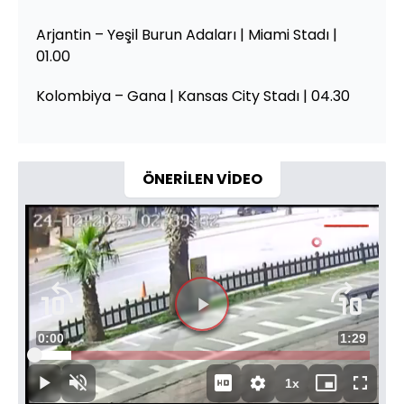
Arjantin – Yeşil Burun Adaları | Miami Stadı |
01.00
Kolombiya – Gana | Kansas City Stadı | 04.30
ÖNERİLEN VİDEO
Videoyu
Süre
0:00
Toplam
1:29
Oynat
Yüklendi
:
11.07%
Süre
1x
Oynat
Sesi
Oynatma
Mini
Tam
Aç
Hızı
oynatıcı
Ekran