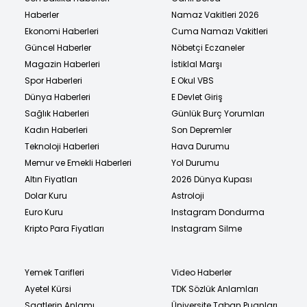
Haberler
Namaz Vakitleri 2026
Ekonomi Haberleri
Cuma Namazı Vakitleri
Güncel Haberler
Nöbetçi Eczaneler
Magazin Haberleri
İstiklal Marşı
Spor Haberleri
E Okul VBS
Dünya Haberleri
E Devlet Giriş
Sağlık Haberleri
Günlük Burç Yorumları
Kadın Haberleri
Son Depremler
Teknoloji Haberleri
Hava Durumu
Memur ve Emekli Haberleri
Yol Durumu
Altın Fiyatları
2026 Dünya Kupası
Dolar Kuru
Astroloji
Euro Kuru
Instagram Dondurma
Kripto Para Fiyatları
Instagram Silme
Yemek Tarifleri
Video Haberler
Ayetel Kürsi
TDK Sözlük Anlamları
Saatlerin Anlamı
Üniversite Taban Puanları