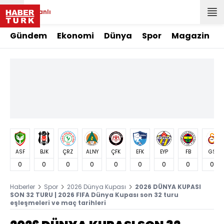
Canlı
Gündem
Ekonomi
Dünya
Spor
Magazin
ASF
BJK
ÇRZ
ALNY
ÇFK
EFK
EYP
FB
GS
0
0
0
0
0
0
0
0
0
Haberler
Spor
2026 Dünya Kupası
2026 DÜNYA KUPASI
SON 32 TURU | 2026 FIFA Dünya Kupası son 32 turu
eşleşmeleri ve maç tarihleri