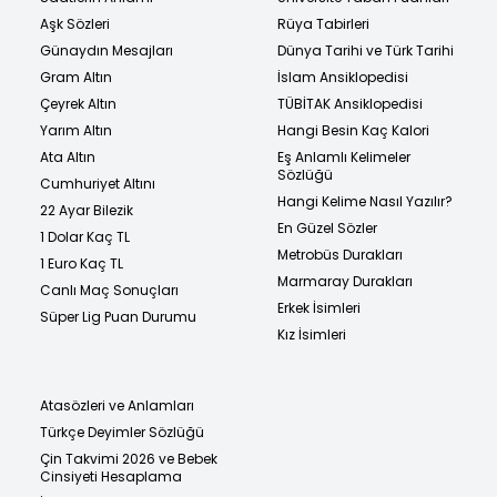
Aşk Sözleri
Rüya Tabirleri
Günaydın Mesajları
Dünya Tarihi ve Türk Tarihi
Gram Altın
İslam Ansiklopedisi
Çeyrek Altın
TÜBİTAK Ansiklopedisi
Yarım Altın
Hangi Besin Kaç Kalori
Ata Altın
Eş Anlamlı Kelimeler
Sözlüğü
Cumhuriyet Altını
Hangi Kelime Nasıl Yazılır?
22 Ayar Bilezik
En Güzel Sözler
1 Dolar Kaç TL
Metrobüs Durakları
1 Euro Kaç TL
Marmaray Durakları
Canlı Maç Sonuçları
Erkek İsimleri
Süper Lig Puan Durumu
Kız İsimleri
Atasözleri ve Anlamları
Türkçe Deyimler Sözlüğü
Çin Takvimi 2026 ve Bebek
Cinsiyeti Hesaplama