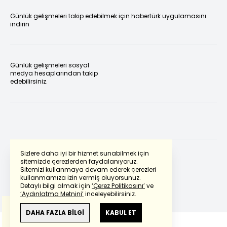
Günlük gelişmeleri takip edebilmek için habertürk uygulamasını
indirin
Günlük gelişmeleri sosyal
medya hesaplarından takip
edebilirsiniz.
Sizlere daha iyi bir hizmet sunabilmek için
sitemizde çerezlerden faydalanıyoruz.
Sitemizi kullanmaya devam ederek çerezleri
Powered by
Translate
kullanmamıza izin vermiş oluyorsunuz.
Detaylı bilgi almak için
‘Çerez Politikasını’
ve
‘Aydınlatma Metnini’
inceleyebilirsiniz.
Bu çeviride
Google Translete
kullanılmıştır.
Anlam ve çeviri hatalarından
haberturk.com
DAHA FAZLA BİLGİ
KABUL ET
sorumlu değildir.