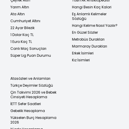
Çeyrek Altın
TÜBİTAK Ansiklopedisi
Yarım Altın
Hangi Besin Kaç Kalori
Ata Altın
Eş Anlamlı Kelimeler
Sözlüğü
Cumhuriyet Altını
Hangi Kelime Nasıl Yazılır?
22 Ayar Bilezik
En Güzel Sözler
1 Dolar Kaç TL
Metrobüs Durakları
1 Euro Kaç TL
Marmaray Durakları
Canlı Maç Sonuçları
Erkek İsimleri
Süper Lig Puan Durumu
Kız İsimleri
Atasözleri ve Anlamları
Türkçe Deyimler Sözlüğü
Çin Takvimi 2026 ve Bebek
Cinsiyeti Hesaplama
İETT Sefer Saatleri
Gebelik Hesaplama
Yükselen Burç Hesaplama
2026