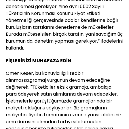
denetlemesi gerekiyor. Yine aynı 6502 Sayılı
Tüketicinin Korunması Kanunu Fiyat Etiketi
Yönetmeliği çerçevesinde odalar kendilerine bağlı
kuruluşların tartılarını denetlemekle mükellefler.
Burada müteselsilen birçok tarafın, yani saydığım üç
kurumun da, denetim yapması gerekiyor.” ifadelerini
kullandı.
FİŞLERİNİZİ MUHAFAZA EDİN
Ömer Keser, bu konuyla ilgili tedbir
alınmazsa,gramaj vurgunun devam edeceğine
değinerek, "Tüketiciler eksik gramaja, ambalaja
para ödeyerek satın alımlarına devam edecekler.
İşletmelerle görüştüğümüzde gramajlarında bir
maliyeti olduğunu söylüyorlar. Biz gramajların
maliyetini fiyatın tamamının üzerine yansıtabilirsiniz
ama darasını almadan tartıyı sıfırlamadan
yaptığınız her işte tüketiciden elde edilen haksız