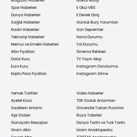
Magazin Haberleri
İstiklal Marşı
Spor Haberleri
E Okul VBS
Dünya Haberleri
E Devlet Giriş
Sağlık Haberleri
Günlük Burç Yorumları
Kadın Haberleri
Son Depremler
Teknoloji Haberleri
Hava Durumu
Memur ve Emekli Haberleri
Yol Durumu
Altın Fiyatları
Sinema Rehberi
Dolar Kuru
TV Yayın Akışı
Euro Kuru
Instagram Dondurma
Kripto Para Fiyatları
Instagram Silme
Yemek Tarifleri
Video Haberler
Ayetel Kürsi
TDK Sözlük Anlamları
Saatlerin Anlamı
Üniversite Taban Puanları
Aşk Sözleri
Rüya Tabirleri
Günaydın Mesajları
Dünya Tarihi ve Türk Tarihi
Gram Altın
İslam Ansiklopedisi