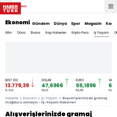
Canlı
Ekonomi
Gündem
Dünya
Spor
Magazin
Kadı
İş Yaşam
Altın
Döviz
Borsa
Kap Haberleri
Kripto Para
O
BIST 100
DOLAR
EURO
GRAM
13.779,39
47,6966
55,1896
6.
%-0,14
%0,12
%0,45
%2,59
Haberler
Ekonomi
İş-Yaşam
Alışverişlerinizde gramaj
mağduru olmayın - İş-Yaşam Haberleri
Alışverişlerinizde gramaj