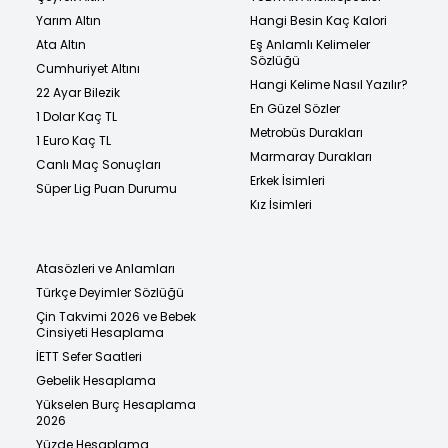
Yarım Altın
Hangi Besin Kaç Kalori
Ata Altın
Eş Anlamlı Kelimeler
Sözlüğü
Cumhuriyet Altını
Hangi Kelime Nasıl Yazılır?
22 Ayar Bilezik
En Güzel Sözler
1 Dolar Kaç TL
Metrobüs Durakları
1 Euro Kaç TL
Marmaray Durakları
Canlı Maç Sonuçları
Erkek İsimleri
Süper Lig Puan Durumu
Kız İsimleri
Atasözleri ve Anlamları
Türkçe Deyimler Sözlüğü
Çin Takvimi 2026 ve Bebek
Cinsiyeti Hesaplama
İETT Sefer Saatleri
Gebelik Hesaplama
Yükselen Burç Hesaplama
2026
Yüzde Hesaplama