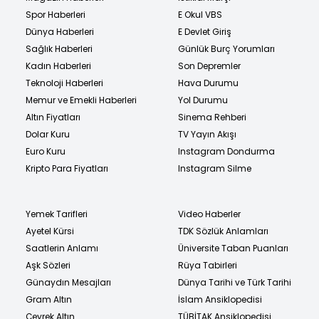
Spor Haberleri
E Okul VBS
Dünya Haberleri
E Devlet Giriş
Sağlık Haberleri
Günlük Burç Yorumları
Kadın Haberleri
Son Depremler
Teknoloji Haberleri
Hava Durumu
Memur ve Emekli Haberleri
Yol Durumu
Altın Fiyatları
Sinema Rehberi
Dolar Kuru
TV Yayın Akışı
Euro Kuru
Instagram Dondurma
Kripto Para Fiyatları
Instagram Silme
Yemek Tarifleri
Video Haberler
Ayetel Kürsi
TDK Sözlük Anlamları
Saatlerin Anlamı
Üniversite Taban Puanları
Aşk Sözleri
Rüya Tabirleri
Günaydın Mesajları
Dünya Tarihi ve Türk Tarihi
Gram Altın
İslam Ansiklopedisi
Çeyrek Altın
TÜBİTAK Ansiklopedisi