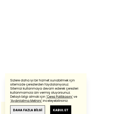
Sizlere daha iyi bir hizmet sunabilmek için
sitemizde çerezlerden faydalanıyoruz.
Sitemizi kullanmaya devam ederek çerezleri
Powered by
Translate
kullanmamıza izin vermiş oluyorsunuz.
Detaylı bilgi almak için
‘Çerez Politikasını’
ve
‘Aydınlatma Metnini’
inceleyebilirsiniz.
Bu çeviride
Google Translete
kullanılmıştır.
Anlam ve çeviri hatalarından
haberturk.com
DAHA FAZLA BİLGİ
KABUL ET
sorumlu değildir.