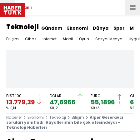
Canlı
Teknoloji
Gündem
Ekonomi
Dünya
Spor
Mag
Bilişim
Cihaz
İnternet
Mobil
Oyun
Sosyal Medya
Uygu
BIST 100
DOLAR
EURO
GRAM
13.779,39
47,6966
55,1896
6.
%-0,14
%0,12
%0,45
%2,59
Haberler
Ekonomi
Teknoloji
Bilişim
Alper Gezeravcı
soruları yanıtladı: Hayallerimin bile çok ötesindeydi -
Teknoloji Haberleri