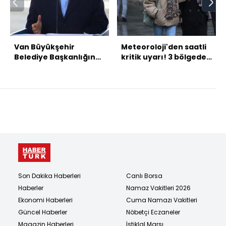
Van Büyükşehir
Meteoroloji'den saatli
Belediye Başkanlığına
kritik uyarı! 3 bölgede
yeni görevlendirme
sağanak!
Son Dakika Haberleri
Canlı Borsa
Haberler
Namaz Vakitleri 2026
Ekonomi Haberleri
Cuma Namazı Vakitleri
Güncel Haberler
Nöbetçi Eczaneler
Magazin Haberleri
İstiklal Marşı