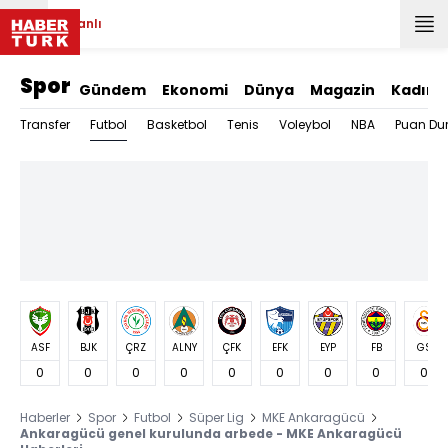
Canlı
Spor
Gündem
Ekonomi
Dünya
Magazin
Kadın
Futbol
Transfer
Basketbol
Tenis
Voleybol
NBA
Puan Du
ASF
BJK
ÇRZ
ALNY
ÇFK
EFK
EYP
FB
GS
0
0
0
0
0
0
0
0
0
Haberler
Spor
Futbol
Süper Lig
MKE Ankaragücü
Ankaragücü genel kurulunda arbede - MKE Ankaragücü