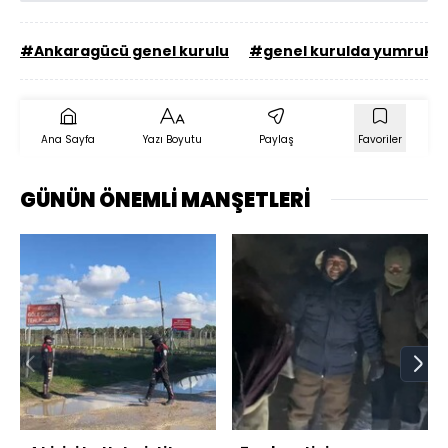
#Ankaragücü genel kurulu
#genel kurulda yumrukl
Ana Sayfa
Yazı Boyutu
Paylaş
Favoriler
GÜNÜN ÖNEMLİ MANŞETLERİ