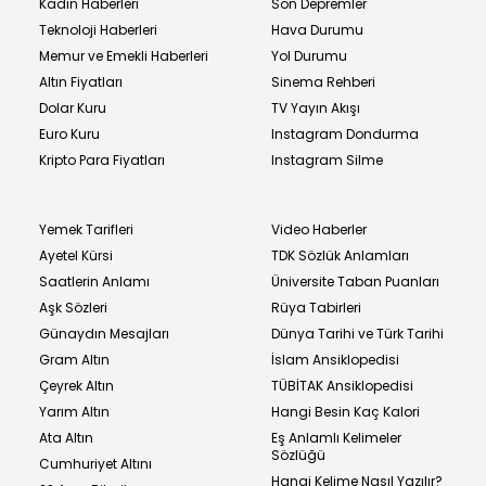
Kadın Haberleri
Son Depremler
Teknoloji Haberleri
Hava Durumu
Memur ve Emekli Haberleri
Yol Durumu
Altın Fiyatları
Sinema Rehberi
Dolar Kuru
TV Yayın Akışı
Euro Kuru
Instagram Dondurma
Kripto Para Fiyatları
Instagram Silme
Yemek Tarifleri
Video Haberler
Ayetel Kürsi
TDK Sözlük Anlamları
Saatlerin Anlamı
Üniversite Taban Puanları
Aşk Sözleri
Rüya Tabirleri
Günaydın Mesajları
Dünya Tarihi ve Türk Tarihi
Gram Altın
İslam Ansiklopedisi
Çeyrek Altın
TÜBİTAK Ansiklopedisi
Yarım Altın
Hangi Besin Kaç Kalori
Ata Altın
Eş Anlamlı Kelimeler
Sözlüğü
Cumhuriyet Altını
Hangi Kelime Nasıl Yazılır?