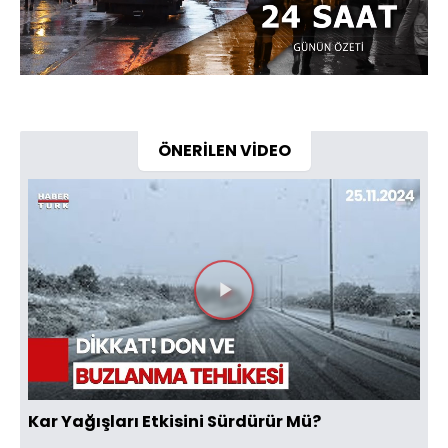
Yüklendi
:
29.38%
Sesi
Oynatma
720
Aç
Hızı
ÖNERİLEN VİDEO
Videoyu
Oynat
Kar Yağışları Etkisini Sürdürür Mü?