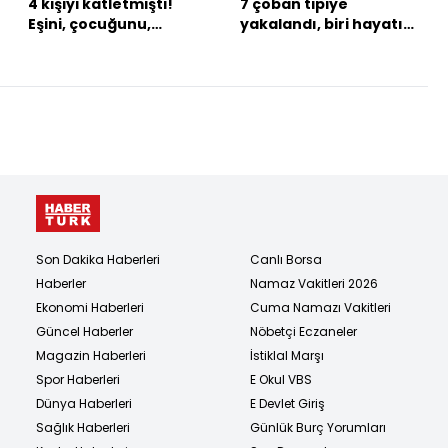
4 kişiyi katletmişti!
7 çoban tipiye
Eşini, çocuğunu,
yakalandı, biri hayatını
kayınvalidesini de
kaybetti
öldürmüş!
Son Dakika Haberleri
Canlı Borsa
Haberler
Namaz Vakitleri 2026
Ekonomi Haberleri
Cuma Namazı Vakitleri
Güncel Haberler
Nöbetçi Eczaneler
Magazin Haberleri
İstiklal Marşı
Spor Haberleri
E Okul VBS
Dünya Haberleri
E Devlet Giriş
Sağlık Haberleri
Günlük Burç Yorumları