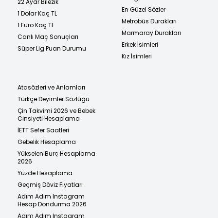
22 Ayar Bilezik
En Güzel Sözler
1 Dolar Kaç TL
Metrobüs Durakları
1 Euro Kaç TL
Marmaray Durakları
Canlı Maç Sonuçları
Erkek İsimleri
Süper Lig Puan Durumu
Kız İsimleri
Atasözleri ve Anlamları
Türkçe Deyimler Sözlüğü
Çin Takvimi 2026 ve Bebek
Cinsiyeti Hesaplama
İETT Sefer Saatleri
Gebelik Hesaplama
Yükselen Burç Hesaplama
2026
Yüzde Hesaplama
Geçmiş Döviz Fiyatları
Adım Adım Instagram
Hesap Dondurma 2026
Adım Adım Instagram