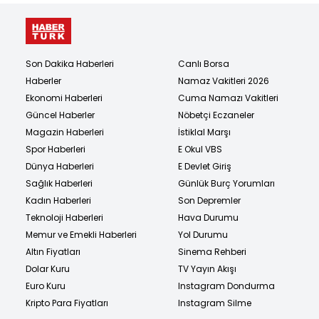
Son Dakika Haberleri
Canlı Borsa
Haberler
Namaz Vakitleri 2026
Ekonomi Haberleri
Cuma Namazı Vakitleri
Güncel Haberler
Nöbetçi Eczaneler
Magazin Haberleri
İstiklal Marşı
Spor Haberleri
E Okul VBS
Dünya Haberleri
E Devlet Giriş
Sağlık Haberleri
Günlük Burç Yorumları
Kadın Haberleri
Son Depremler
Teknoloji Haberleri
Hava Durumu
Memur ve Emekli Haberleri
Yol Durumu
Altın Fiyatları
Sinema Rehberi
Dolar Kuru
TV Yayın Akışı
Euro Kuru
Instagram Dondurma
Kripto Para Fiyatları
Instagram Silme