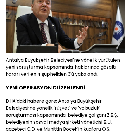
Antalya Büyükşehir Belediyesi'ne yönelik yürütülen
yeni soruşturma kapsamında, haklarında gözaltı
kararı verilen 4 şüpheliden 3'ü yakalandı.
YENİ OPERASYON DÜZENLENDİ
DHA'daki habere göre; Antalya Büyükşehir
Belediyesi’ne yönelik 'rüşvet' ve 'yolsuzluk'
soruşturması kapsamında, belediye çalışanı Z.B.Ş.,
belediyenin sosyal medya şirketi yöneticisi B.Ü.,
gazeteci C.D. ve Muhittin Böcek'in kuaförü Ö.S.