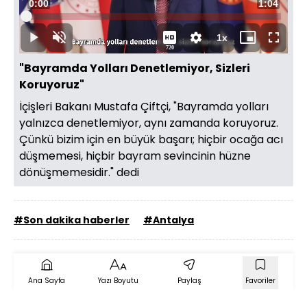
Süre
0:00
Toplam
1:04
Oynat
Yüklendi
:
21.04%
Süre
1x
Oynat
Sesi
Oynatma
Mini
Tam
720
Aç
Hızı
oynatıcı
Ekran
"Bayramda Yolları Denetlemiyor, Sizleri
Koruyoruz"
İçişleri Bakanı Mustafa Çiftçi, "Bayramda yolları
yalnızca denetlemiyor, aynı zamanda koruyoruz.
Çünkü bizim için en büyük başarı; hiçbir ocağa acı
düşmemesi, hiçbir bayram sevincinin hüzne
dönüşmemesidir." dedi
#Son dakika haberler
#Antalya
Ana Sayfa
Yazı Boyutu
Paylaş
Favoriler