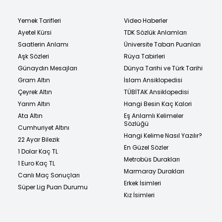
Yemek Tarifleri
Video Haberler
Ayetel Kürsi
TDK Sözlük Anlamları
Saatlerin Anlamı
Üniversite Taban Puanları
Aşk Sözleri
Rüya Tabirleri
Günaydın Mesajları
Dünya Tarihi ve Türk Tarihi
Gram Altın
İslam Ansiklopedisi
Çeyrek Altın
TÜBİTAK Ansiklopedisi
Yarım Altın
Hangi Besin Kaç Kalori
Ata Altın
Eş Anlamlı Kelimeler
Sözlüğü
Cumhuriyet Altını
Hangi Kelime Nasıl Yazılır?
22 Ayar Bilezik
En Güzel Sözler
1 Dolar Kaç TL
Metrobüs Durakları
1 Euro Kaç TL
Marmaray Durakları
Canlı Maç Sonuçları
Erkek İsimleri
Süper Lig Puan Durumu
Kız İsimleri