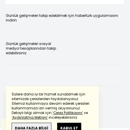
Günlük gelişmeleri takip edebilmek için habertürk uygulamasını
indirin
Günlük gelişmeleri sosyal
medya hesaplarından takip
edebilirsiniz.
Sizlere daha iyi bir hizmet sunabilmek için
sitemizde çerezlerden faydalanıyoruz.
Sitemizi kullanmaya devam ederek çerezleri
Powered by
Translate
kullanmamıza izin vermiş oluyorsunuz.
Detaylı bilgi almak için
‘Çerez Politikasını’
ve
‘Aydınlatma Metnini’
inceleyebilirsiniz.
Bu çeviride
Google Translete
kullanılmıştır.
Anlam ve çeviri hatalarından
haberturk.com
DAHA FAZLA BİLGİ
KABUL ET