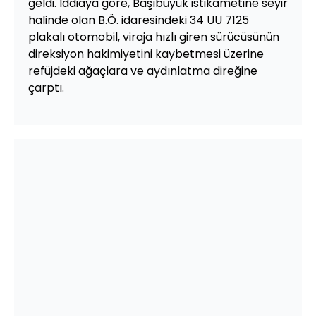
geldi. İddiaya göre, Başıbüyük istikametine seyir
halinde olan B.Ö. idaresindeki 34 UU 7125
plakalı otomobil, viraja hızlı giren sürücüsünün
direksiyon hakimiyetini kaybetmesi üzerine
refüjdeki ağaçlara ve aydınlatma direğine
çarptı.