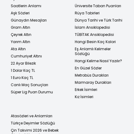
Saatlerin Anlamı
Üniversite Taban Puanları
Aşk Sözleri
Rüya Tabirleri
Günaydın Mesajları
Dünya Tarihi ve Türk Tarihi
Gram Altın
İslam Ansiklopedisi
Çeyrek Altın
TÜBİTAK Ansiklopedisi
Yarım Altın
Hangi Besin Kaç Kalori
Ata Altın
Eş Anlamlı Kelimeler
Sözlüğü
Cumhuriyet Altını
Hangi Kelime Nasıl Yazılır?
22 Ayar Bilezik
En Güzel Sözler
1 Dolar Kaç TL
Metrobüs Durakları
1 Euro Kaç TL
Marmaray Durakları
Canlı Maç Sonuçları
Erkek İsimleri
Süper Lig Puan Durumu
Kız İsimleri
Atasözleri ve Anlamları
Türkçe Deyimler Sözlüğü
Çin Takvimi 2026 ve Bebek