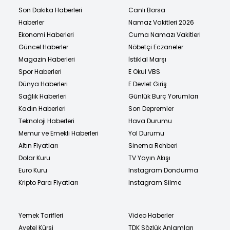
Son Dakika Haberleri
Canlı Borsa
Haberler
Namaz Vakitleri 2026
Ekonomi Haberleri
Cuma Namazı Vakitleri
Güncel Haberler
Nöbetçi Eczaneler
Magazin Haberleri
İstiklal Marşı
Spor Haberleri
E Okul VBS
Dünya Haberleri
E Devlet Giriş
Sağlık Haberleri
Günlük Burç Yorumları
Kadın Haberleri
Son Depremler
Teknoloji Haberleri
Hava Durumu
Memur ve Emekli Haberleri
Yol Durumu
Altın Fiyatları
Sinema Rehberi
Dolar Kuru
TV Yayın Akışı
Euro Kuru
Instagram Dondurma
Kripto Para Fiyatları
Instagram Silme
Yemek Tarifleri
Video Haberler
Ayetel Kürsi
TDK Sözlük Anlamları