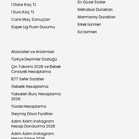
En Güzel Sözler
1 Dolar Kaç TL
Metrobüs Durakları
1 Euro Kaç TL
Marmaray Durakları
Canlı Maç Sonuçları
Erkek İsimleri
Süper Lig Puan Durumu
Kız İsimleri
Atasözleri ve Anlamları
Türkçe Deyimler Sözlüğü
Çin Takvimi 2026 ve Bebek
Cinsiyeti Hesaplama
İETT Sefer Saatleri
Gebelik Hesaplama
Yükselen Burç Hesaplama
2026
Yüzde Hesaplama
Geçmiş Döviz Fiyatları
Adım Adım Instagram
Hesap Dondurma 2026
Adım Adım Instagram
Hesap Silme 2026