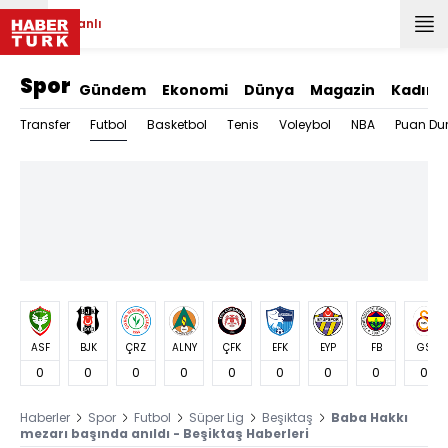
Canlı
Spor
Gündem
Ekonomi
Dünya
Magazin
Kadın
Futbol
Transfer
Basketbol
Tenis
Voleybol
NBA
Puan Du
ASF
BJK
ÇRZ
ALNY
ÇFK
EFK
EYP
FB
GS
0
0
0
0
0
0
0
0
0
Haberler
Spor
Futbol
Süper Lig
Beşiktaş
Baba Hakkı
mezarı başında anıldı - Beşiktaş Haberleri