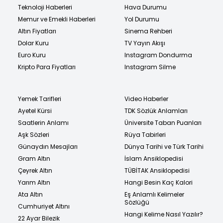
Teknoloji Haberleri
Hava Durumu
Memur ve Emekli Haberleri
Yol Durumu
Altın Fiyatları
Sinema Rehberi
Dolar Kuru
TV Yayın Akışı
Euro Kuru
Instagram Dondurma
Kripto Para Fiyatları
Instagram Silme
Yemek Tarifleri
Video Haberler
Ayetel Kürsi
TDK Sözlük Anlamları
Saatlerin Anlamı
Üniversite Taban Puanları
Aşk Sözleri
Rüya Tabirleri
Günaydın Mesajları
Dünya Tarihi ve Türk Tarihi
Gram Altın
İslam Ansiklopedisi
Çeyrek Altın
TÜBİTAK Ansiklopedisi
Yarım Altın
Hangi Besin Kaç Kalori
Ata Altın
Eş Anlamlı Kelimeler
Sözlüğü
Cumhuriyet Altını
Hangi Kelime Nasıl Yazılır?
22 Ayar Bilezik