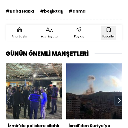
#Baba Hakkı
#beşiktaş
#anma
Ana Sayfa
Yazı Boyutu
Paylaş
Favoriler
GÜNÜN ÖNEMLİ MANŞETLERİ
İzmir'de polislere silahlı
İsrail'den Suriye'ye