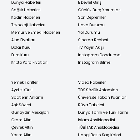
Dünya Haberleri
E Devlet Giriş
Sağlık Haberleri
Günlük Burç Yorumları
Kadın Haberleri
Son Depremler
Teknoloji Haberleri
Hava Durumu
Memur ve Emekli Haberleri
Yol Durumu
Altın Fiyatları
Sinema Rehberi
Dolar Kuru
TV Yayın Akışı
Euro Kuru
Instagram Dondurma
Kripto Para Fiyatları
Instagram Silme
Yemek Tarifleri
Video Haberler
Ayetel Kürsi
TDK Sözlük Anlamları
Saatlerin Anlamı
Üniversite Taban Puanları
Aşk Sözleri
Rüya Tabirleri
Günaydın Mesajları
Dünya Tarihi ve Türk Tarihi
Gram Altın
İslam Ansiklopedisi
Çeyrek Altın
TÜBİTAK Ansiklopedisi
Yarım Altın
Hangi Besin Kaç Kalori