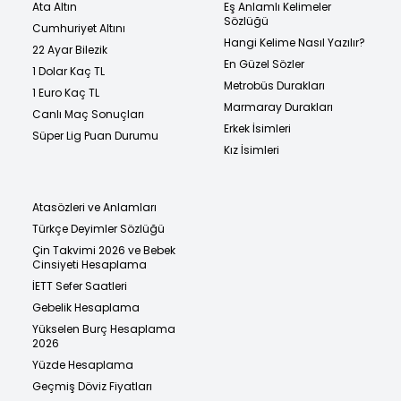
Ata Altın
Eş Anlamlı Kelimeler
Sözlüğü
Cumhuriyet Altını
Hangi Kelime Nasıl Yazılır?
22 Ayar Bilezik
En Güzel Sözler
1 Dolar Kaç TL
Metrobüs Durakları
1 Euro Kaç TL
Marmaray Durakları
Canlı Maç Sonuçları
Erkek İsimleri
Süper Lig Puan Durumu
Kız İsimleri
Atasözleri ve Anlamları
Türkçe Deyimler Sözlüğü
Çin Takvimi 2026 ve Bebek
Cinsiyeti Hesaplama
İETT Sefer Saatleri
Gebelik Hesaplama
Yükselen Burç Hesaplama
2026
Yüzde Hesaplama
Geçmiş Döviz Fiyatları