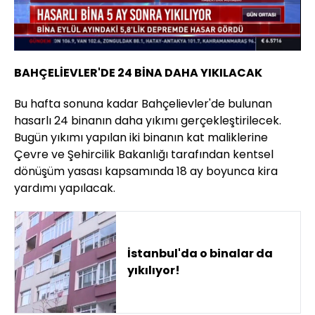
Yüklendi
:
11.52%
Sesi
Oynatma
Aç
Hızı
BAHÇELİEVLER'DE 24 BİNA DAHA YIKILACAK
Bu hafta sonuna kadar Bahçelievler'de bulunan
hasarlı 24 binanın daha yıkımı gerçekleştirilecek.
Bugün yıkımı yapılan iki binanın kat maliklerine
Çevre ve Şehircilik Bakanlığı tarafından kentsel
dönüşüm yasası kapsamında 18 ay boyunca kira
yardımı yapılacak.
İstanbul'da o binalar da
yıkılıyor!