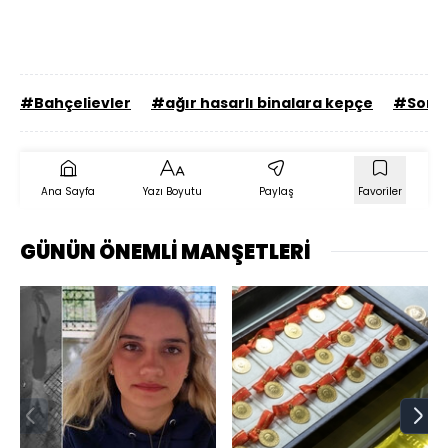
#Bahçelievler
#ağır hasarlı binalara kepçe
#Son d
Ana Sayfa
Yazı Boyutu
Paylaş
Favoriler
GÜNÜN ÖNEMLİ MANŞETLERİ