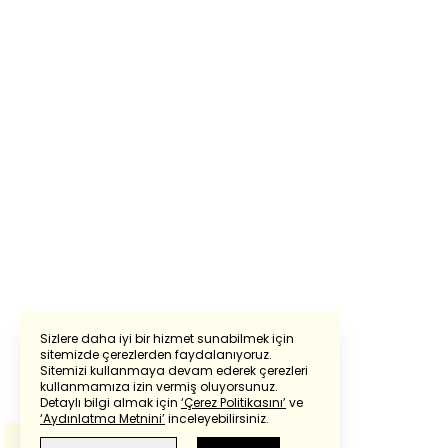
Sizlere daha iyi bir hizmet sunabilmek için
sitemizde çerezlerden faydalanıyoruz.
Sitemizi kullanmaya devam ederek çerezleri
Powered by
Translate
kullanmamıza izin vermiş oluyorsunuz.
Detaylı bilgi almak için
‘Çerez Politikasını’
ve
‘Aydınlatma Metnini’
inceleyebilirsiniz.
Bu çeviride
Google Translete
kullanılmıştır.